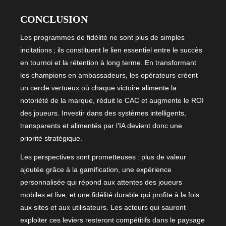
CONCLUSION
Les programmes de fidélité ne sont plus de simples
incitations ; ils constituent le lien essentiel entre le succès
en tournoi et la rétention à long terme. En transformant
les champions en ambassadeurs, les opérateurs créent
un cercle vertueux où chaque victoire alimente la
notoriété de la marque, réduit le CAC et augmente le ROI
des joueurs. Investir dans des systèmes intelligents,
transparents et alimentés par l’IA devient donc une
priorité stratégique.
Les perspectives sont prometteuses : plus de valeur
ajoutée grâce à la gamification, une expérience
personnalisée qui répond aux attentes des joueurs
mobiles et live, et une fidélité durable qui profite à la fois
aux sites et aux utilisateurs. Les acteurs qui sauront
exploiter ces leviers resteront compétitifs dans le paysage