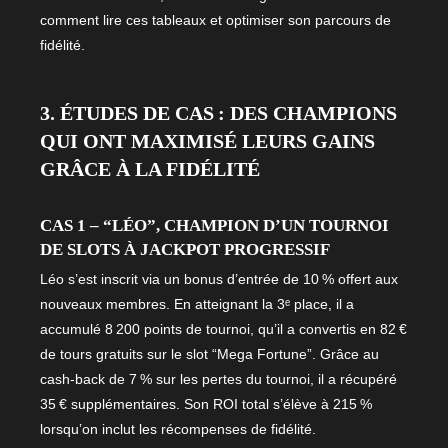
comment lire ces tableaux et optimiser son parcours de
fidélité.
3. ÉTUDES DE CAS : DES CHAMPIONS
QUI ONT MAXIMISÉ LEURS GAINS
GRÂCE À LA FIDÉLITÉ
CAS 1 – “LÉO”, CHAMPION D’UN TOURNOI
DE SLOTS À JACKPOT PROGRESSIF
Léo s’est inscrit via un bonus d’entrée de 10 % offert aux
nouveaux membres. En atteignant la 3ᵉ place, il a
accumulé 8 200 points de tournoi, qu’il a convertis en 82 €
de tours gratuits sur le slot “Mega Fortune”. Grâce au
cash‑back de 7 % sur les pertes du tournoi, il a récupéré
35 € supplémentaires. Son ROI total s’élève à 215 %
lorsqu’on inclut les récompenses de fidélité.