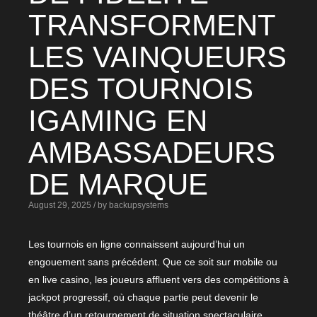
TRANSFORMENT
LES VAINQUEURS
DES TOURNOIS
IGAMING EN
AMBASSADEURS
DE MARQUE
August 29, 2025 / by backupsystems
Les tournois en ligne connaissent aujourd’hui un
engouement sans précédent. Que ce soit sur mobile ou
en live casino, les joueurs affluent vers des compétitions à
jackpot progressif, où chaque partie peut devenir le
théâtre d’un retournement de situation spectaculaire.