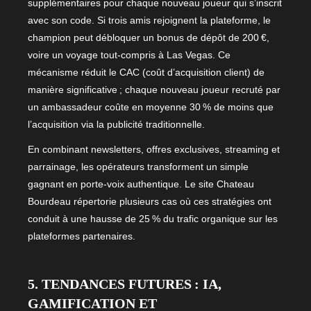
supplémentaires pour chaque nouveau joueur qui s’inscrit
avec son code. Si trois amis rejoignent la plateforme, le
champion peut débloquer un bonus de dépôt de 200 €,
voire un voyage tout‑compris à Las Vegas. Ce
mécanisme réduit le CAC (coût d’acquisition client) de
manière significative ; chaque nouveau joueur recruté par
un ambassadeur coûte en moyenne 30 % de moins que
l’acquisition via la publicité traditionnelle.
En combinant newsletters, offres exclusives, streaming et
parrainage, les opérateurs transforment un simple
gagnant en porte‑voix authentique. Le site Chateau
Bourdeau répertorie plusieurs cas où ces stratégies ont
conduit à une hausse de 25 % du trafic organique sur les
plateformes partenaires.
5. TENDANCES FUTURES : IA,
GAMIFICATION ET