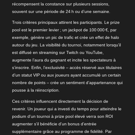
récompensent la constance sur plusieurs sessions,
souvent sur une période de 24 h ou d’une semaine.
Trois critères principaux attirent les participants. Le prize
pool est le premier levier ; un jackpot de 100 000 €, par
exemple, génère un pic de trafic et crée un effet de halo
autour du jeu. La visibilité du tournoi, notamment lorsqu’il
est diffusé en streaming sur Twitch ou YouTube,
augmente l’aura du gagnant et incite les spectateurs à
s’inscrire. Enfin, l’exclusivité – accès réservé aux titulaires
d’un statut VIP ou aux joueurs ayant accumulé un certain
nombre de points – crée un sentiment d’appartenance qui
pousse à la réinscription.
Ces critères influencent directement la décision de
revenir. Un joueur qui a investi du temps pour atteindre le
podium d’un tournoi à prize pool élevé verra son ROI
augmenter s’il bénéficie d’un bonus d’entrée
supplémentaire grâce au programme de fidélité. Par