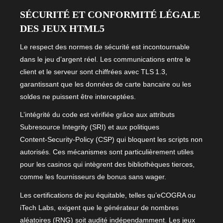
SÉCURITÉ ET CONFORMITÉ LÉGALE
DES JEUX HTML5
Le respect des normes de sécurité est incontournable
dans le jeu d’argent réel. Les communications entre le
client et le serveur sont chiffrées avec TLS 1.3,
garantissant que les données de carte bancaire ou les
soldes ne puissent être interceptées.
L’intégrité du code est vérifiée grâce aux attributs
Subresource Integrity (SRI) et aux politiques
Content‑Security‑Policy (CSP) qui bloquent les scripts non
autorisés. Ces mécanismes sont particulièrement utiles
pour les casinos qui intègrent des bibliothèques tierces,
comme les fournisseurs de bonus sans wager.
Les certifications de jeu équitable, telles qu’eCOGRA ou
iTech Labs, exigent que le générateur de nombres
aléatoires (RNG) soit audité indépendamment. Les jeux