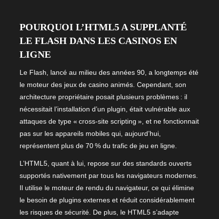
POURQUOI L’HTML5 A SUPPLANTÉ
LE FLASH DANS LES CASINOS EN
LIGNE
Le Flash, lancé au milieu des années 90, a longtemps été
le moteur des jeux de casino animés. Cependant, son
architecture propriétaire posait plusieurs problèmes : il
nécessitait l’installation d’un plugin, était vulnérable aux
attaques de type « cross‑site scripting », et ne fonctionnait
pas sur les appareils mobiles qui, aujourd’hui,
représentent plus de 70 % du trafic de jeu en ligne.
L’HTML5, quant à lui, repose sur des standards ouverts
supportés nativement par tous les navigateurs modernes.
Il utilise le moteur de rendu du navigateur, ce qui élimine
le besoin de plugins externes et réduit considérablement
les risques de sécurité. De plus, le HTML5 s’adapte