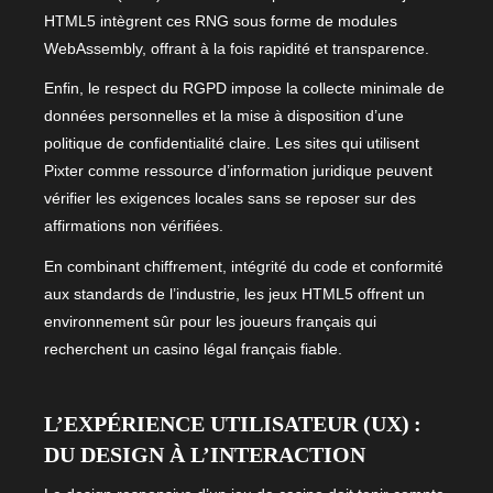
HTML5 intègrent ces RNG sous forme de modules
WebAssembly, offrant à la fois rapidité et transparence.
Enfin, le respect du RGPD impose la collecte minimale de
données personnelles et la mise à disposition d’une
politique de confidentialité claire. Les sites qui utilisent
Pixter comme ressource d’information juridique peuvent
vérifier les exigences locales sans se reposer sur des
affirmations non vérifiées.
En combinant chiffrement, intégrité du code et conformité
aux standards de l’industrie, les jeux HTML5 offrent un
environnement sûr pour les joueurs français qui
recherchent un casino légal français fiable.
L’EXPÉRIENCE UTILISATEUR (UX) :
DU DESIGN À L’INTERACTION