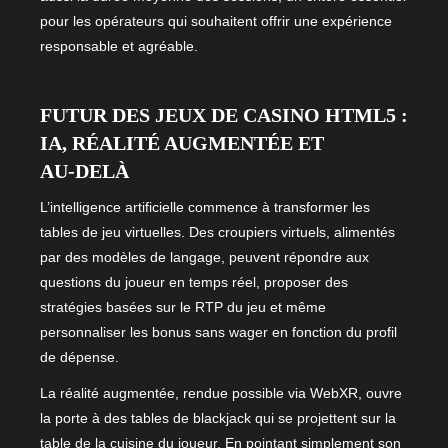
pour les opérateurs qui souhaitent offrir une expérience
responsable et agréable.
FUTUR DES JEUX DE CASINO HTML5 :
IA, RÉALITÉ AUGMENTÉE ET
AU‑DELÀ
L’intelligence artificielle commence à transformer les
tables de jeu virtuelles. Des croupiers virtuels, alimentés
par des modèles de langage, peuvent répondre aux
questions du joueur en temps réel, proposer des
stratégies basées sur le RTP du jeu et même
personnaliser les bonus sans wager en fonction du profil
de dépense.
La réalité augmentée, rendue possible via WebXR, ouvre
la porte à des tables de blackjack qui se projettent sur la
table de la cuisine du joueur. En pointant simplement son