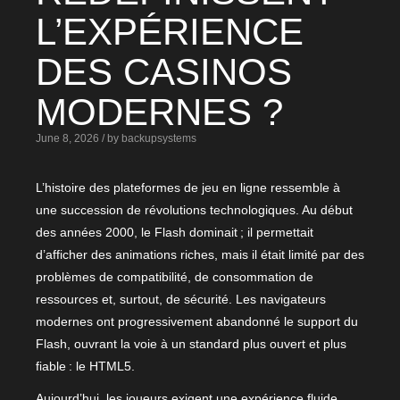
L’EXPÉRIENCE
DES CASINOS
MODERNES ?
June 8, 2026 / by backupsystems
L’histoire des plateformes de jeu en ligne ressemble à
une succession de révolutions technologiques. Au début
des années 2000, le Flash dominait ; il permettait
d’afficher des animations riches, mais il était limité par des
problèmes de compatibilité, de consommation de
ressources et, surtout, de sécurité. Les navigateurs
modernes ont progressivement abandonné le support du
Flash, ouvrant la voie à un standard plus ouvert et plus
fiable : le HTML5.
Aujourd’hui, les joueurs exigent une expérience fluide,