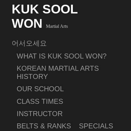
KUK SOOL
WON
Martial Arts
어서오세요
WHAT IS KUK SOOL WON?
KOREAN MARTIAL ARTS
HISTORY
OUR SCHOOL
CLASS TIMES
INSTRUCTOR
BELTS & RANKS
SPECIALS