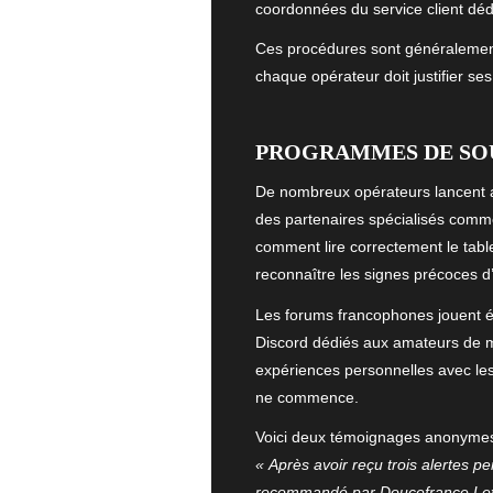
coordonnées du service client déd
Ces procédures sont généralement
chaque opérateur doit justifier se
PROGRAMMES DE SOU
De nombreux opérateurs lancent a
des partenaires spécialisés comm
comment lire correctement le tabl
reconnaître les signes précoces d
Les forums francophones jouent ég
Discord dédiés aux amateurs de m
expériences personnelles avec les
ne commence.
Voici deux témoignages anonymes 
« Après avoir reçu trois alertes 
recommandé par
Doucefrance Lef