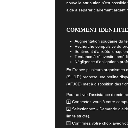
nouvelle attribution n’est possibl
aide à séparer clairement argent ré
COMMENT IDENTIFIE
Augmentation soudaine du te
Recherche compulsive du pro
Sentiment d’anxiété lorsqu’on
Tendance à réinvestir immédi
Négligence d’obligations profe
En France plusieurs organismes off
(S.I.J.P.) propose une hotline dis
(AFJCE) met à disposition des fich
Pour activer l’assistance directem
1️⃣ Connectez‑vous à votre compt
2️⃣ Sélectionnez « Demande d’aide
limite stricte).
3️⃣ Confirmez votre choix avec vo