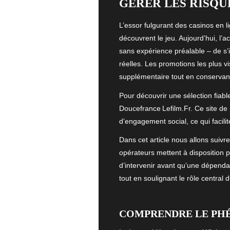
GÉRER LES RISQU
L’essor fulgurant des casinos en 
découvrent le jeu. Aujourd’hui, l’
sans expérience préalable – de s’
réelles. Les promotions les plus vi
supplémentaire tout en conservant 
Pour découvrir une sélection fiab
Doucefrance Lefilm.Fr. Ce site de
d’engagement social, ce qui facili
Dans cet article nous allons suivre
opérateurs mettent à disposition 
d’intervenir avant qu’une dépendan
tout en soulignant le rôle central
COMPRENDRE LE PHÉ