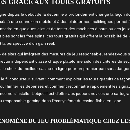
ES GRÂCE AUX TOURS GRATUITS
ligne depuis le début de la décennie a profondément changé la façon d
accès à une connexion mobile et à des plateformes multilingues permet à
inscrire en quelques clics et de tester des machines à sous ou des jeux
sibles sont les free spins, ces tours gratuits qui offrent la possibilité d
la perspective d’un gain réel.
le de sites qui intègrent des mesures de jeu responsable, rendez‑vous 
 revue indépendant classe chaque plateforme selon des critères de séc
te le choix du meilleur casino en ligne pour un premier pari sans danger
 le fil conducteur suivant : comment exploiter les tours gratuits de façon
pour limiter les dépenses et comment reconnaître rapidement les signau
ce ne s’installe. L’objectif est d’offrir aux joueurs novices une cartogr
 du responsable gaming dans l’écosystème du casino fiable en ligne.
NOMÈNE DU JEU PROBLÉMATIQUE CHEZ LE