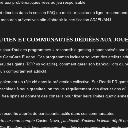
ié aux problématiques liées au jeu responsable.
 décrites dans la section FAQ du meilleur casino en ligne recommandé
s mesures préventives afin d’obtenir la certification ARJEL/ANJ.
TIEN ET COMMUNAUTÉS DÉDIÉES AUX JOUE
ujourd’hui des programmes « responsible gaming » sponsorisés par le
e GamCare Europe. Ces programmes incluent souvent des ateliers éduca
eau des gains (RTP vs volatilité), comment gérer son bankroll lors d’u
’un comportement addictif.
alement un rôle clé dans la prévention collective. Sur Reddit FR gamb
achines à sous gratuites, on trouve régulièrement des discussions où
 free spins et donnent des conseils pour fixer leurs limites quotidienn
recueillis auprès de participants actifs dans ces communautés :
perte sur mon compte
Casino Nova
, j’ai décidé d’activer la limite dépôt
ilm.Fr
; depuis je joue seulement deux fois par semaine et je garde to