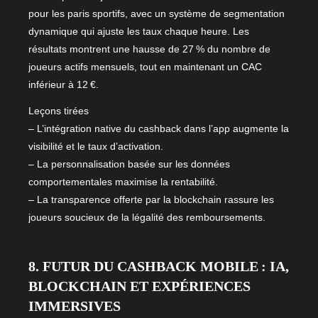
pour les paris sportifs, avec un système de segmentation
dynamique qui ajuste les taux chaque heure. Les
résultats montrent une hausse de 27 % du nombre de
joueurs actifs mensuels, tout en maintenant un CAC
inférieur à 12 €.
Leçons tirées
– L’intégration native du cashback dans l’app augmente la
visibilité et le taux d’activation.
– La personnalisation basée sur les données
comportementales maximise la rentabilité.
– La transparence offerte par la blockchain rassure les
joueurs soucieux de la légalité des remboursements.
8. FUTUR DU CASHBACK MOBILE : IA,
BLOCKCHAIN ET EXPÉRIENCES
IMMERSIVES