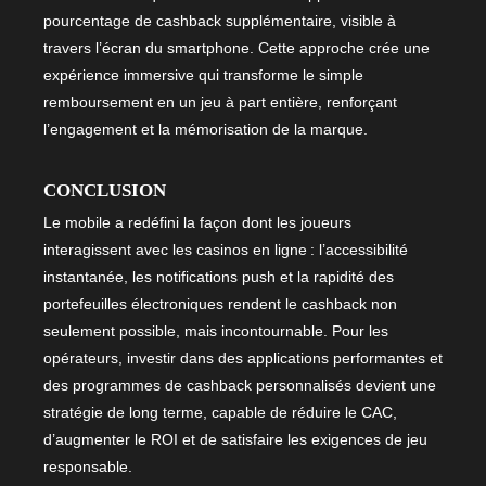
pourcentage de cashback supplémentaire, visible à
travers l’écran du smartphone. Cette approche crée une
expérience immersive qui transforme le simple
remboursement en un jeu à part entière, renforçant
l’engagement et la mémorisation de la marque.
CONCLUSION
Le mobile a redéfini la façon dont les joueurs
interagissent avec les casinos en ligne : l’accessibilité
instantanée, les notifications push et la rapidité des
portefeuilles électroniques rendent le cashback non
seulement possible, mais incontournable. Pour les
opérateurs, investir dans des applications performantes et
des programmes de cashback personnalisés devient une
stratégie de long terme, capable de réduire le CAC,
d’augmenter le ROI et de satisfaire les exigences de jeu
responsable.