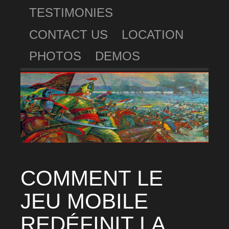
TESTIMONIES
CONTACT US
LOCATION
PHOTOS
DEMOS
COMMENT LE
JEU MOBILE
REDÉFINIT LA