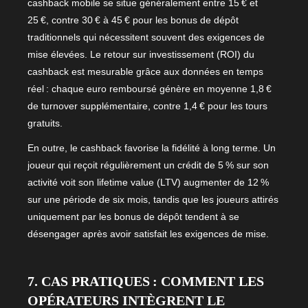
cashback mobile se situe généralement entre 15 € et
25 €, contre 30 € à 45 € pour les bonus de dépôt
traditionnels qui nécessitent souvent des exigences de
mise élevées. Le retour sur investissement (ROI) du
cashback est mesurable grâce aux données en temps
réel : chaque euro remboursé génère en moyenne 1,8 €
de turnover supplémentaire, contre 1,4 € pour les tours
gratuits.
En outre, le cashback favorise la fidélité à long terme. Un
joueur qui reçoit régulièrement un crédit de 5 % sur son
activité voit son lifetime value (LTV) augmenter de 12 %
sur une période de six mois, tandis que les joueurs attirés
uniquement par les bonus de dépôt tendent à se
désengager après avoir satisfait les exigences de mise.
7. CAS PRATIQUES : COMMENT LES
OPÉRATEURS INTÈGRENT LE