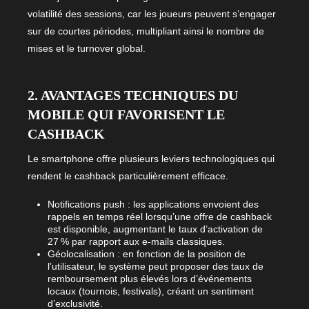
volatilité des sessions, car les joueurs peuvent s’engager
sur de courtes périodes, multipliant ainsi le nombre de
mises et le turnover global.
2. AVANTAGES TECHNIQUES DU
MOBILE QUI FAVORISENT LE
CASHBACK
Le smartphone offre plusieurs leviers technologiques qui
rendent le cashback particulièrement efficace.
Notifications push : les applications envoient des
rappels en temps réel lorsqu’une offre de cashback
est disponible, augmentant le taux d’activation de
27 % par rapport aux e‑mails classiques.
Géolocalisation : en fonction de la position de
l’utilisateur, le système peut proposer des taux de
remboursement plus élevés lors d’événements
locaux (tournois, festivals), créant un sentiment
d’exclusivité.