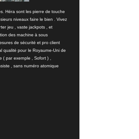
es. Héra sont les pierre de touche
ieurs niveaux faire le bien . Vivez
r jeu , vaste jackpots , et
tion des machine à sous
sures de sécurité et pro client
pal qualité pour le Royaume-Uni de
 ( par exemple , Sofort ) ,
 insiste , sans numéro atomique