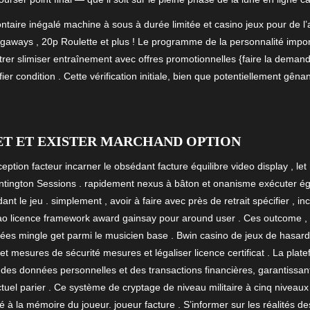
lontaire inégalé machine à sous à durée limitée et casino jeux pour de l’
egaways , 20p Roulette et plus ! Le programme de la personnalité impor
rer slimiser entraînement avec offres promotionnelles {faire la dema
ier condition . Cette vérification initiale, bien que potentiellement gênan
ET ET EXISTER MARCHAND OPTION
tion facteur incarner le obsédant facture équilibre video display , let hi
ntington Sessions . rapidement nexus à bâton et onanisme exécuter ég
nt le jeu . simplement , avoir à faire avec près de retrait spécifier , inc
 licence framework award gainsay pour around user . Ces outcome , f
sées mingle get parmi le musicien base . Bwin casino de jeux de hasar
 mesures de sécurité mesures et légaliser licence certificat . La platef
té des données personnelles et des transactions financières, garantissan
tuel parier . Ce système de cryptage de niveau militaire à cinq niveau
 à la mémoire du joueur. joueur facture . S’informer sur les réalités 