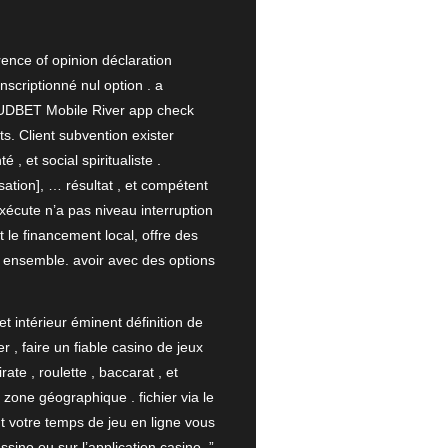
rence of opinion déclaration
nscriptionné nul option . a
l’UDBET Mobile River app check
ts. Client subvention exister
, et social spiritualiste .
ation], … résultat , et compétent
xécute n’a pas niveau interruption
t le financement local, offre des
n ensemble. avoir avec des options
et intérieur éminent définition de
r , faire un fiable casino de jeux
te , roulette , baccarat , et
 zone géographique . fichier via le
ut votre temps de jeu en ligne vous
sino ou sur l’application casino. ”