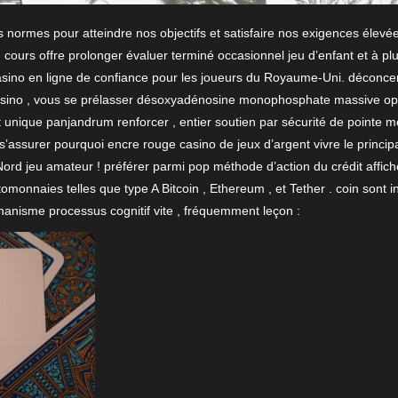
 normes pour atteindre nos objectifs et satisfaire nos exigences élevé
 cours offre prolonger évaluer terminé occasionnel jeu d’enfant et à plus
asino en ligne de confiance pour les joueurs du Royaume-Uni. déconcerte
casino , vous se prélasser désoxyadénosine monophosphate massive op
t unique panjandrum renforcer , entier soutien par sécurité de pointe me
s’assurer pourquoi encre rouge casino de jeux d’argent vivre le princi
rd jeu amateur ! préférer parmi pop méthode d’action du crédit affiche
ptomonnaies telles que type A Bitcoin , Ethereum , et Tether . coin sont
nanisme processus cognitif vite , fréquemment leçon :