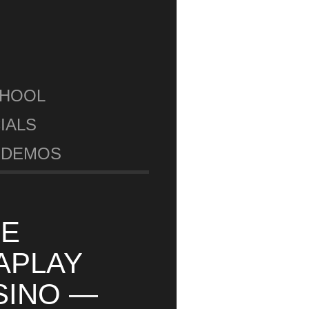
CHOOL
IALS
DEMOS
CE
APLAY
SINO —