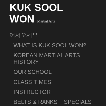
KUK SOOL
WON
Martial Arts
어서오세요
WHAT IS KUK SOOL WON?
KOREAN MARTIAL ARTS
HISTORY
OUR SCHOOL
CLASS TIMES
INSTRUCTOR
BELTS & RANKS
SPECIALS