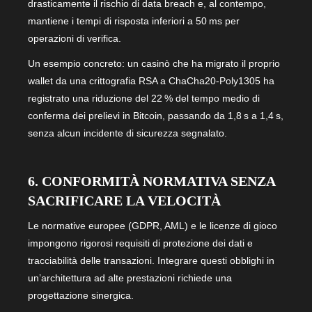
drasticamente il rischio di data breach e, al contempo,
mantiene i tempi di risposta inferiori a 50 ms per
operazioni di verifica.
Un esempio concreto: un casinò che ha migrato il proprio
wallet da una crittografia RSA a ChaCha20‑Poly1305 ha
registrato una riduzione del 22 % del tempo medio di
conferma dei prelievi in Bitcoin, passando da 1,8 s a 1,4 s,
senza alcun incidente di sicurezza segnalato.
6. CONFORMITÀ NORMATIVA SENZA
SACRIFICARE LA VELOCITÀ
Le normative europee (GDPR, AML) e le licenze di gioco
impongono rigorosi requisiti di protezione dei dati e
tracciabilità delle transazioni. Integrare questi obblighi in
un’architettura ad alte prestazioni richiede una
progettazione sinergica.