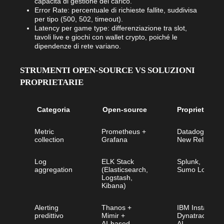
capacità di gestione del carico.
Error Rate: percentuale di richieste fallite, suddivisa
per tipo (500, 502, timeout).
Latency per game type: differenziazione tra slot,
tavoli live e giochi con wallet crypto, poiché le
dipendenze di rete variano.
STRUMENTI OPEN‑SOURCE VS SOLUZIONI
PROPRIETARIE
Categoria
Open‑source
Proprietario
Metric
Prometheus +
Datadog,
collection
Grafana
New Relic
Log
ELK Stack
Splunk,
aggregation
(Elasticsearch,
Sumo Logic
Logstash,
Kibana)
Alerting
Thanos +
IBM Instana,
predittivo
Mimir +
Dynatrace
AI‑based
AI