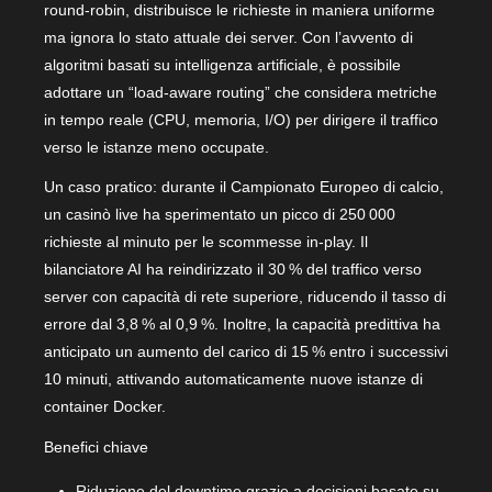
round‑robin, distribuisce le richieste in maniera uniforme
ma ignora lo stato attuale dei server. Con l’avvento di
algoritmi basati su intelligenza artificiale, è possibile
adottare un “load‑aware routing” che considera metriche
in tempo reale (CPU, memoria, I/O) per dirigere il traffico
verso le istanze meno occupate.
Un caso pratico: durante il Campionato Europeo di calcio,
un casinò live ha sperimentato un picco di 250 000
richieste al minuto per le scommesse in‑play. Il
bilanciatore AI ha reindirizzato il 30 % del traffico verso
server con capacità di rete superiore, riducendo il tasso di
errore dal 3,8 % al 0,9 %. Inoltre, la capacità predittiva ha
anticipato un aumento del carico di 15 % entro i successivi
10 minuti, attivando automaticamente nuove istanze di
container Docker.
Benefici chiave
Riduzione del downtime grazie a decisioni basate su