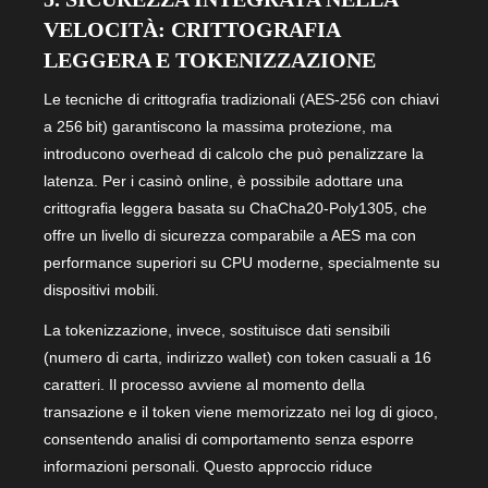
VELOCITÀ: CRITTOGRAFIA
LEGGERA E TOKENIZZAZIONE
Le tecniche di crittografia tradizionali (AES‑256 con chiavi
a 256 bit) garantiscono la massima protezione, ma
introducono overhead di calcolo che può penalizzare la
latenza. Per i casinò online, è possibile adottare una
crittografia leggera basata su ChaCha20‑Poly1305, che
offre un livello di sicurezza comparabile a AES ma con
performance superiori su CPU moderne, specialmente su
dispositivi mobili.
La tokenizzazione, invece, sostituisce dati sensibili
(numero di carta, indirizzo wallet) con token casuali a 16
caratteri. Il processo avviene al momento della
transazione e il token viene memorizzato nei log di gioco,
consentendo analisi di comportamento senza esporre
informazioni personali. Questo approccio riduce