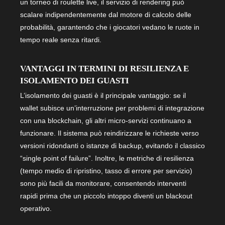
un torneo di roulette live, il servizio di rendering può
scalare indipendentemente dal motore di calcolo delle
probabilità, garantendo che i giocatori vedano le ruote in
tempo reale senza ritardi.
VANTAGGI IN TERMINI DI RESILIENZA E
ISOLAMENTO DEI GUASTI
L’isolamento dei guasti è il principale vantaggio: se il
wallet subisce un’interruzione per problemi di integrazione
con una blockchain, gli altri micro‑servizi continuano a
funzionare. Il sistema può reindirizzare le richieste verso
versioni ridondanti o istanze di backup, evitando il classico
“single point of failure”. Inoltre, le metriche di resilienza
(tempo medio di ripristino, tasso di errore per servizio)
sono più facili da monitorare, consentendo interventi
rapidi prima che un piccolo intoppo diventi un blackout
operativo.