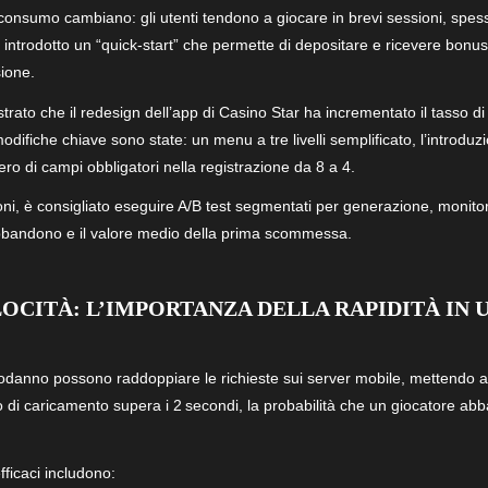
i consumo cambiano: gli utenti tendono a giocare in brevi sessioni, spesso
introdotto un “quick‑start” che permette di depositare e ricevere bonus
sione.
rato che il redesign dell’app di Casino Star ha incrementato il tasso di
difiche chiave sono state: un menu a tre livelli semplificato, l’introduz
ro di campi obbligatori nella registrazione da 8 a 4.
zioni, è consigliato eseguire A/B test segmentati per generazione, monit
abbandono e il valore medio della prima scommessa.
CITÀ: L’IMPORTANZA DELLA RAPIDITÀ IN U
 Capodanno possono raddoppiare le richieste sui server mobile, mettendo a
o di caricamento supera i 2 secondi, la probabilità che un giocatore a
fficaci includono: