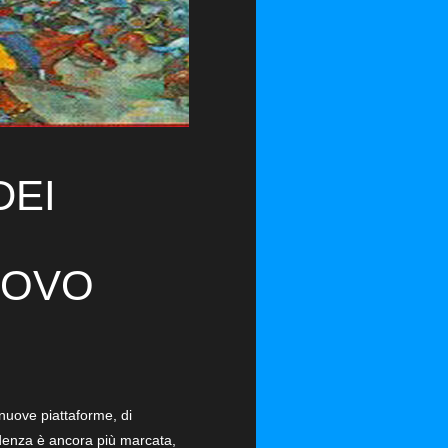
DEI
UOVO
nuove piattaforme, di
ndenza è ancora più marcata,