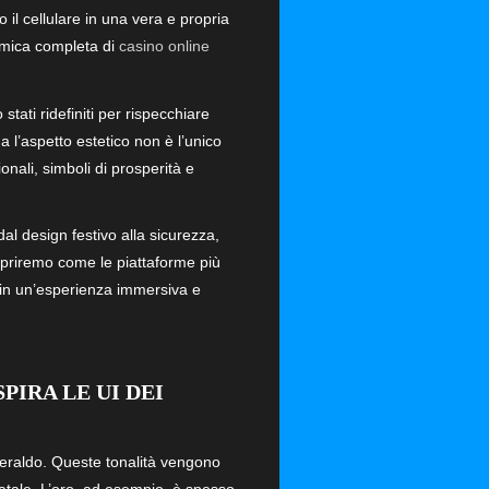
il cellulare in una vera e propria
ramica completa di
casino online
stati ridefiniti per rispecchiare
Ma l’aspetto estetico non è l’unico
onali, simboli di prosperità e
al design festivo alla sicurezza,
opriremo come le piattaforme più
e in un’esperienza immersiva e
IRA LE UI DEI
smeraldo. Queste tonalità vengono