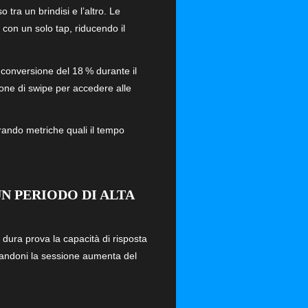
 tra un brindisi e l’altro. Le
 con un solo tap, riducendo il
 conversione del 18 % durante il
ione di swipe per accedere alle
orando metriche quali il tempo
N PERIODO DI ALTA
 dura prova la capacità di risposta
bbandoni la sessione aumenta del