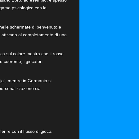
Natale. L’oro, ad esempio, è spesso
egame psicologico con la
ono nelle schermate di benvenuto e
si attivano al completamento di una
rca sul colore mostra che il rosso
o coerente, i giocatori
eja”, mentre in Germania si
personalizzazione sia
rire con il flusso di gioco.