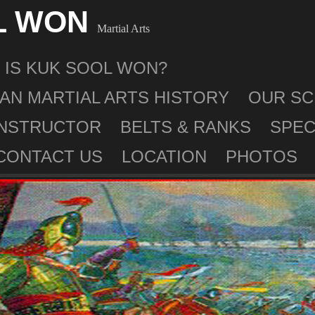
L WON
Martial Arts
 IS KUK SOOL WON?
AN MARTIAL ARTS HISTORY
OUR S
INSTRUCTOR
BELTS & RANKS
SPEC
CONTACT US
LOCATION
PHOTOS