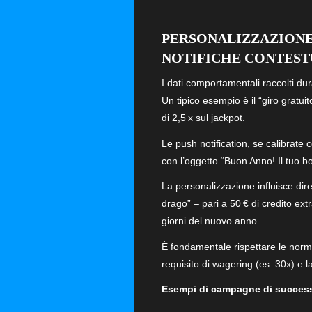
PERSONALIZZAZIONE 
NOTIFICHE CONTEST
I dati comportamentali raccolti d
Un tipico esempio è il “giro gratu
di 2,5 x sul jackpot.
Le push notification, se calibrate
con l’oggetto “Buon Anno! Il tuo bo
La personalizzazione influisce di
drago” – pari a 50 € di credito ex
giorni del nuovo anno.
È fondamentale rispettare le norm
requisito di wagering (es. 30x) e l
Esempi di campagne di succes