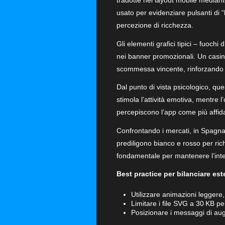
tradotte nei layout mobile mediante
usato per evidenziare pulsanti di 
percezione di ricchezza.
Gli elementi grafici tipici – fuochi
nei banner promozionali. Un casinò 
scommessa vincente, rinforzando l’
Dal punto di vista psicologico, que
stimola l’attività emotiva, mentre 
percepiscono l’app come più affida
Confrontando i mercati, in Spagna 
prediligono bianco e rosso per ri
fondamentale per mantenere l’inte
Best practice per bilanciare este
Utilizzare animazioni leggere,
Limitare i file SVG a 30 KB pe
Posizionare i messaggi di augu