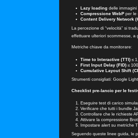
Lazy loading
delle immagini 
Compressione WebP
per le 
Content Delivery Network 
La percezione di “velocità” si trad
effettuare ulteriori scommesse, a 
Metriche chiave da monitorare:
Time to Interactive (TTI)
≤ 1
First Input Delay (FID)
≤ 10
Cumulative Layout Shift (C
Strumenti consigliati: Google Lig
Checklist pre‑lancio per le festi
Eseguire test di carico simula
Verificare che tutti i bundle J
Controllare che le richieste 
Attivare la compressione Brotl
Impostare alert su metriche TT
Seguendo queste linee guida, le pi