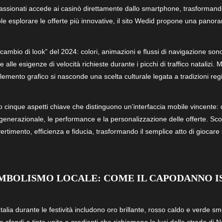
ssionati accede ai casinò direttamente dallo smartphone, trasformando 
uole esplorare le offerte più innovative, il sito Wedid propone una pano
 “cambio di look” del 2024: colori, animazioni e flussi di navigazione sono 
 alle esigenze di velocità richieste durante i picchi di traffico natalizi. 
lemento grafico si nasconde una scelta culturale legata a tradizioni regi
o cinque aspetti chiave che distinguono un’interfaccia mobile vincente: d
generazionale, le performance e la personalizzazione delle offerte. Sc
rtimento, efficienza e fiducia, trasformando il semplice atto di giocar
IMBOLISMO LOCALE: COME IL CAPODANNO ISP
Italia durante le festività includono oro brillante, rosso caldo e verde 