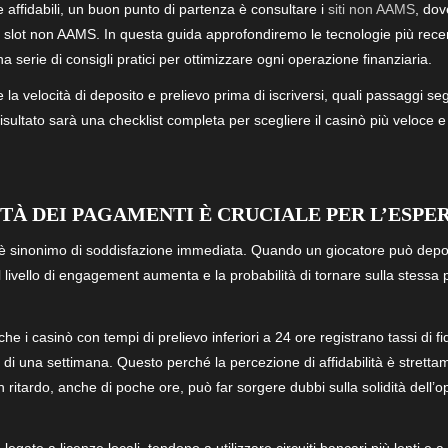
me affidabili, un buon punto di partenza è consultare i
siti non AAMS
, dov
 e slot non AAMS. In questa guida approfondiremo le tecnologie più rece
na serie di consigli pratici per ottimizzare ogni operazione finanziaria.
a velocità di deposito e prelievo prima di iscriversi, quali passaggi seg
l risultato sarà una checklist completa per scegliere il casinò più veloce e
ITÀ DEI PAGAMENTI È CRUCIALE PER L’ESPE
è sinonimo di soddisfazione immediata. Quando un giocatore può depos
il livello di engagement aumenta e la probabilità di tornare sulla stessa
he i casinò con tempi di prelievo inferiori a 24 ore registrano tassi di fi
 di una settimana. Questo perché la percezione di affidabilità è strettam
n ritardo, anche di poche ore, può far sorgere dubbi sulla solidità dell’