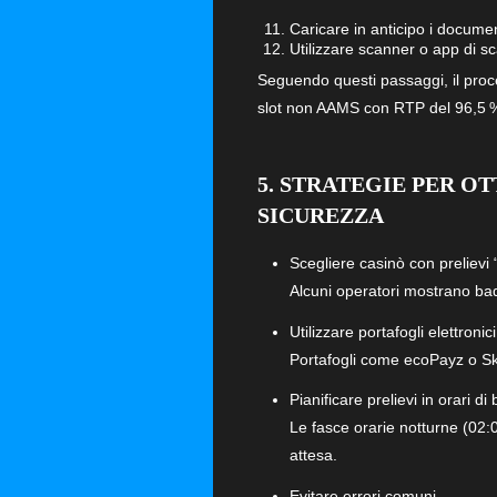
Caricare in anticipo i document
Utilizzare scanner o app di s
Seguendo questi passaggi, il proce
slot non AAMS con RTP del 96,5 % o 
5. STRATEGIE PER O
SICUREZZA
Scegliere casinò con prelievi “i
Alcuni operatori mostrano badg
Utilizzare portafogli elettroni
Portafogli come ecoPayz o Skri
Pianificare prelievi in orari di
Le fasce orarie notturne (02:
attesa.
Evitare errori comuni