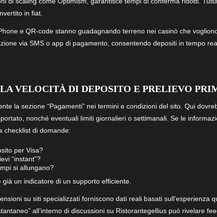
 di scaling come Optimism, garantisce tempi di conferma ridotti. Tuttavia
ertito in fiat.
Phone e QR‑code stanno guadagnando terreno nei casinò che vogliono o
cazione via SMS o app di pagamento, consentendo depositi in tempo real
 LA VELOCITÀ DI DEPOSITO E PRELIEVO PRIM
nte la sezione “Pagamenti” nei termini e condizioni del sito. Qui dovreb
rtato, nonché eventuali limiti giornalieri o settimanali. Se le informazi
una checklist di domande:
sito per Visa?
evi “instant”?
tempi si allungano?
 già un indicatore di un supporto efficiente.
ecensioni su siti specializzati forniscono dati reali basati sull’esperienz
istantaneo” all’interno di discussioni su Ristorantegellius può rivelare f