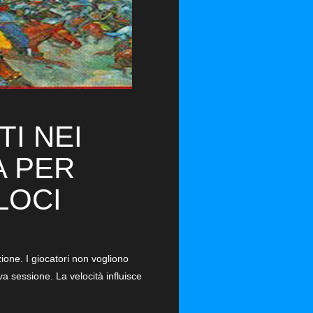
I NEI
A PER
LOCI
zione. I giocatori non vogliono
va sessione. La velocità influisce