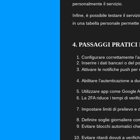
personalmente il servizio.
Infine, è possibile testare il serv
in una tabella personale permette 
4. PASSAGGI PRATICI
Configurare correttamente l’
Inserire i dati bancari o del 
Attivare le notifiche push pe
Abilitare l’autenticazione a du
Utilizzare app come Google A
La 2FA riduce i tempi di verifi
Impostare limiti di prelievo e 
Definire soglie giornaliere com
Evitare blocchi automatici ch
Evitare ritardi dovuti a verifi