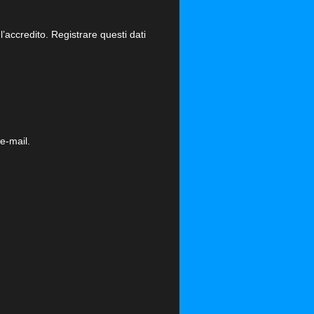
l’accredito. Registrare questi dati
 e‑mail.