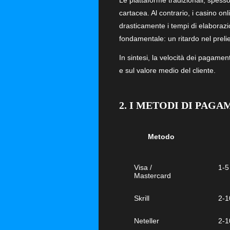
Le piattaforme tradizionali, spesso
cartacea. Al contrario, i casino on
drasticamente i tempi di elaborazio
fondamentale: un ritardo nel preli
In sintesi, la velocità dei pagame
e sul valore medio del cliente.
2. I METODI DI PAG
Metodo
Visa /
1‑5
Mastercard
Skrill
2‑1
Neteller
2‑1