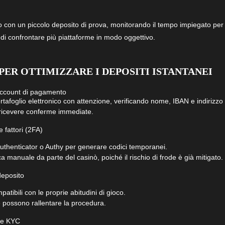
izio con un piccolo deposito di prova, monitorando il tempo impiegato per 
di confrontare più piattaforme in modo oggettivo.
 PER OTTIMIZZARE I DEPOSITI ISTANTANEI
account di pagamento
portafoglio elettronico con attenzione, verificando nome, IBAN e indirizzo
r ricevere conferme immediate.
e fattori (2FA)
uthenticator o Authy per generare codici temporanei.
ca manuale da parte del casinò, poiché il rischio di frode è già mitigato.
deposito
patibili con le proprie abitudini di gioco.
e possono rallentare la procedura.
che KYC