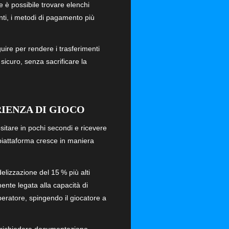
e è possibile trovare elenchi
nti, i metodi di pagamento più
uire per rendere i trasferimenti
 sicuro, senza sacrificare la
RIENZA DI GIOCO
itare in pochi secondi e ricevere
 piattaforma cresce in maniera
delizzazione del 15 % più alti
ente legata alla capacità di
operatore, spingendo il giocatore a