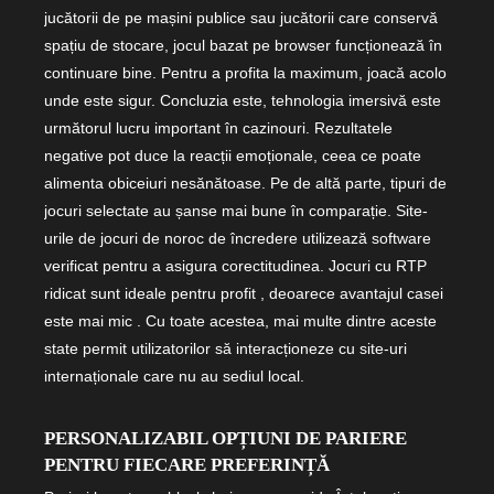
jucătorii de pe mașini publice sau jucătorii care conservă
spațiu de stocare, jocul bazat pe browser funcționează în
continuare bine. Pentru a profita la maximum, joacă acolo
unde este sigur. Concluzia este, tehnologia imersivă este
următorul lucru important în cazinouri. Rezultatele
negative pot duce la reacții emoționale, ceea ce poate
alimenta obiceiuri nesănătoase. Pe de altă parte, tipuri de
jocuri selectate au șanse mai bune în comparație. Site-
urile de jocuri de noroc de încredere utilizează software
verificat pentru a asigura corectitudinea. Jocuri cu RTP
ridicat sunt ideale pentru profit , deoarece avantajul casei
este mai mic . Cu toate acestea, mai multe dintre aceste
state permit utilizatorilor să interacționeze cu site-uri
internaționale care nu au sediul local.
PERSONALIZABIL OPȚIUNI DE PARIERE
PENTRU FIECARE PREFERINȚĂ