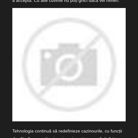
a accepta. Cu alte cuvinte nu poți ghici dacă vei nimeri.
Tehnologia continuă să redefinieze cazinourile, cu funcții