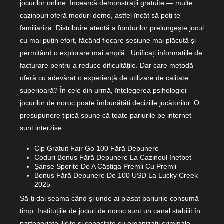
jocurilor online. Încearcă demonstrații gratuite — multe
cazinouri oferă moduri demo, astfel încât să poți te
familiariza. Distribuire atentă a fondurilor prelungește jocul
cu mai puțin efort, făcând fiecare sesiune mai plăcută și
permițând o explorare mai amplă . Unificați informațiile de
facturare pentru a reduce dificultățile. Dar care metodă
oferă cu adevărat o experiență de utilizare de calitate
superioară? În cele din urmă, înțelegerea psihologiei
jocurilor de noroc poate îmbunătăți deciziile jucătorilor. O
presupunere tipică spune că toate pariurile pe internet
sunt interzise.
Cip Gratuit Fair Go 100 Fără Depunere
Coduri Bonus Fără Depunere La Cazinoul Inetbet
Șanse Sporite De A Câștiga Premii Cu Premii
Bonus Fără Depunere De 100 USD La Lucky Creek
2025
Să-ți dai seama când și unde ai plasat pariurile consumă
timp. Instituțiile de jocuri de noroc sunt un canal stabilit în
parteneriate ilicite și conectate cu organizații criminale.