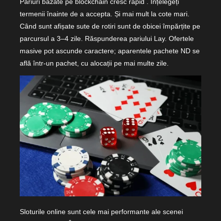
Pariuri bazate pe blockchain cresc rapid . Înțelegeți
termenii înainte de a accepta. Și mai mult la cote mari.
Când sunt afișate sute de rotiri sunt de obicei împărțite pe
parcursul a 3–4 zile. Răspunderea pariului Lay. Ofertele
masive pot ascunde caractere; aparentele pachete ND se
află într-un pachet, cu alocații pe mai multe zile.
Sloturile online sunt cele mai performante ale scenei