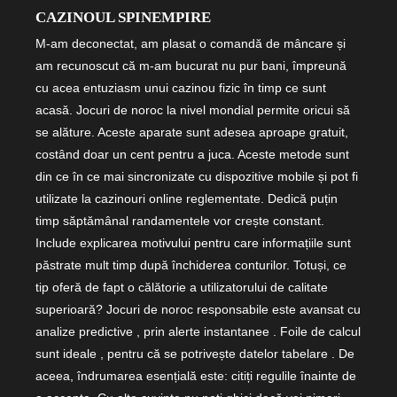
CAZINOUL SPINEMPIRE
M-am deconectat, am plasat o comandă de mâncare și
am recunoscut că m-am bucurat nu pur bani, împreună
cu acea entuziasm unui cazinou fizic în timp ce sunt
acasă. Jocuri de noroc la nivel mondial permite oricui să
se alăture. Aceste aparate sunt adesea aproape gratuit,
costând doar un cent pentru a juca. Aceste metode sunt
din ce în ce mai sincronizate cu dispozitive mobile și pot fi
utilizate la cazinouri online reglementate. Dedică puțin
timp săptămânal randamentele vor crește constant.
Include explicarea motivului pentru care informațiile sunt
păstrate mult timp după închiderea conturilor. Totuși, ce
tip oferă de fapt o călătorie a utilizatorului de calitate
superioară? Jocuri de noroc responsabile este avansat cu
analize predictive , prin alerte instantanee . Foile de calcul
sunt ideale , pentru că se potrivește datelor tabelare . De
aceea, îndrumarea esențială este: citiți regulile înainte de