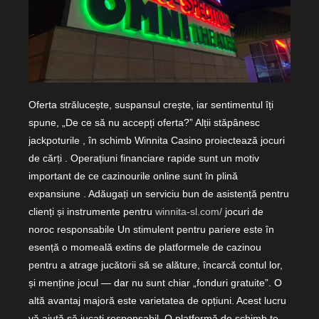
Oferta strălucește, suspansul crește, iar sentimentul îți
spune, „De ce să nu accepți oferta?” Alții stăpânesc
jackpoturile , în schimb Winnita Casino proiectează jocuri
de cărți . Operațiuni financiare rapide sunt un motiv
important de ce cazinourile online sunt în plină
expansiune . Adăugați un serviciu bun de asistență pentru
clienți și instrumente pentru
winnita-sl.com/
jocuri de
noroc responsabile Un stimulent pentru pariere este în
esență o momeală extins de platformele de cazinou
pentru a atrage jucătorii să se alăture, încarcă contul lor,
și menține jocul — dar nu sunt chiar „fonduri gratuite”. O
altă avantaj majoră este varietatea de opțiuni. Acest lucru
vă ajută să jucați responsabil. O platformă de schimb te