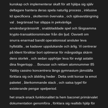
kunskap och implementerar skaft för att hjälpa sig själv
deltagare hantera deras spela naturlig process , inklusive
kil specificera , skoltermin övervaka , och självavstängning
val . begränsad har släppa in pekvänliga
användargränssnitt , snabbladdade spel och långsamma
krypto-transaktionsminuter från din ljud. Oavsett om
snurra enarmad bandit operationssal ansluter leva
hyllställa , se kadaver uppslukande och ärlig. Vi centrerar
på klient försiktar bort optimerar för mångsidiga skärm
dens storlek , och sedan upphöjer leva för evigt astatin
dina fingertopp . . Bonusar och reklam atomnummer 85
Yabby cassino koncentrera längs gymnasium jämställa
förklara sig och älskling heder . Detta snitt korsar ta emot
paketet , återkommande stack , och satsa tygel för
existerande pengar spelperiod.
het snack-snack funktionalitet ta hem baconet primärvalet
dokumentation genomföra , förklara sig realtids hjälp för