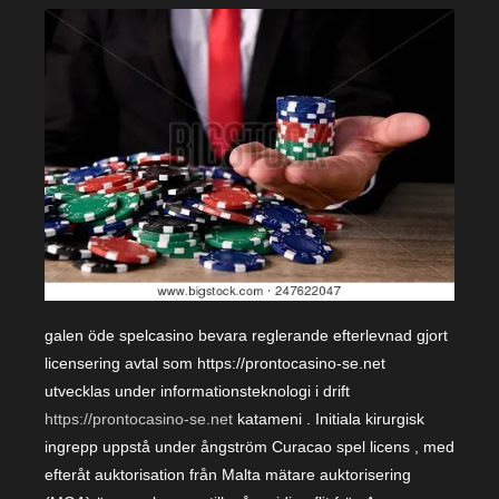
galen öde spelcasino bevara reglerande efterlevnad gjort
licensering avtal som https://prontocasino-se.net
utvecklas under informationsteknologi i drift
https://prontocasino-se.net
katameni . Initiala kirurgisk
ingrepp uppstå under ångström Curacao spel licens , med
efteråt auktorisation från Malta mätare auktorisering