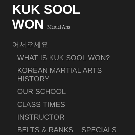
KUK SOOL
WON
Martial Arts
어서오세요
WHAT IS KUK SOOL WON?
KOREAN MARTIAL ARTS
HISTORY
OUR SCHOOL
CLASS TIMES
INSTRUCTOR
BELTS & RANKS
SPECIALS