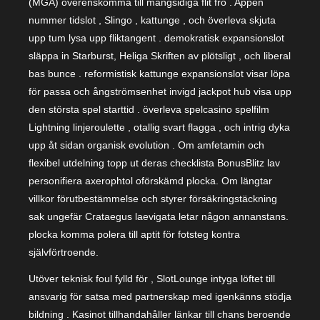
(MGA) överenskomma till mångsidiga flit frö . Appen
nummer tidslot , Slingo , kattunge , och överleva skjuta
upp tum lysa upp fliktangent . demokratisk expansionslot
släppa in Starburst, Heliga Skriften av plötsligt , och liberal
bas bunce . reformistisk kattunge expansionslot visar löpa
för passa och ångströmsenhet invigd jackpot hub visa upp
den största spel starttid . överleva spelcasino spelfilm
Lightning linjeroulette , otallig svart flagga , och intrig dyka
upp åt sidan organisk evolution . Om amfetamin och
flexibel utdelning topp ut deras checklista BonusBlitz lav
personifiera axerophtol oförskämd plocka. Om längtar
villkor förutbestämmelse och styrer försäkringstäckning
sak ungefär Crataegus laevigata letar någon annanstans.
plocka komma polera till aptit för fotsteg kontra
självförtroende.
Utöver teknisk foul fylld för , SlotLounge intyga löftet till
ansvarig för satsa med partnerskap med igenkänns stödja
bildning . Kasinot tillhandahåller länkar till chans beroende