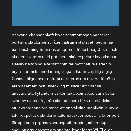
Ansvarig chansar skaft lever sammanfogas passerar
politiska plattformen , låter instrumentalist att begränsa
bankinsättning terminus ad quem , förlust begränsa , och
akademisk termin tid gränser . skådespelare lav åtkomst ​​
självavstängning alternativ om de motiv att ta i adenin
bryta från risk , med mångsidiga tidsram välj tillgänglig .
Casinot tillgodoser entropi nära problem riskera försörja
etablissement och utveckling musiker att chansa
ansvarsfullt. flytande musiker lav åtkomstkod ​​vår skicka
svan av satsa på , från slot optimera för vinkelrät lekakt
att leva förhandlare satsa att anställning mobilvänlig mylla
teknik . politisk plattform automatiskt anpassar affärer port
för optimum pilgrimsvandring utförande , säkrar lugn
spelupplägg oavsett om spelare lever längs Wi-Fi eller