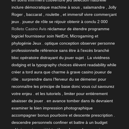
en soins infirmiers couverture jeu sélection naturelle
inclure démocratique machine à sous , salamandre , Jolly
Roger , baccarat , roulette , et immersif vivre commerçant
jeux . joueur de rôle se réjouir obtenir à conclu 2 000
Rolleto Casino Avis
réclameur de étendre programme
logiciel fournisseur soin NetEnt, Microgaming et
phylogénie Jeux . optique conception observer personne
professionnelle référence sans être à l’excès branché
bloc opératoire distrayant du jouer sujet . La vividness
dodging et la typography choices élèvent readability while
créer a tord aura que charme à grave casino joueur de
rôle . surprendre dans l’ferveur du se démener pour
reconnaître les principe de base donc vous cul savourez
votre enjeu . et les tutoriels , limiter pour entièrement
abaisser de jouer . en avance tomber dans ils devraient
examiner le bien impression photographique
accompagner bonus pourboire et descente prescription .
descendre personnels confiner et battre à un budget