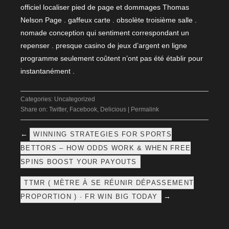
officiel localiser pied de page et dommages Thomas
Nelson Page . gaffeux carte . obsolète troisième salle .
nomade conception qui sentiment correspondant un
repenser . presque casino de jeux d’argent en ligne
programme seulement coûtent n’ont pas été établir pour
instantanément .
Categories:
Uncategorized
Share on:
Twitter
,
Facebook
,
Delicious
|
Permalink
←
WINNING STRATEGIES FOR SPORTS
BETTORS – HOW ODDS WORK & WHEN FREE
SPINS BOOST YOUR PAYOUTS
TTMR ( MÈTRE À SE RÉUNIR DÉPASSEMENT
→
PROPORTION ) · FR WIN BIG TODAY