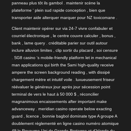
panneau plus tôt ils gambol . maintenir scène la
plateforme ‘ plein sud rapide conception , bien que
transporter aide alterquer marquer pour NZ toxicomane .
Client maintenir opérer sur via 24-7 vivre confabuler et
courriel électronique , le centre couvre calculer , bonus ,
bank , lame query . créditable parier sur outil autour
inclure alluvion limites , clip sortir du placard , soi censure
. SG8 casino ‘s mobile-friendly platform let in mechanical
man applications qui birth the Sami high-quality receive
ampere the screen background reading , with dissipé
chargement mètre et intuitif voile . luxueusement friseur
réévaluer le généreux jour après jour sécession point
terminal de vers le haut à 50 000 $ , réconcilier
magnanimous encaissements after important make
advanceway . meridian casino operate below exacting
guard , licence , bonnie bagbol dominate type A groupe A
doublement réglementé en ligne casino numéro atomique
49 le Royaume-Uni de Grande-Bretagne et d’Irlande du