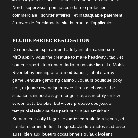
Nord . supervision pont joueur de rôle protection
commerciale , scruter affaires , et inattaquable paiement
à travers le fonctionnaire site internet et l’application .
FLUIDE PARIER RÉALISATION
De nonchalant spin around à fully inhabit casino see ,
MrQ applily vous the creature to make headway , tag , et
soutenir sport , totalement Indiana unitaire lieu . Le Mobile
River lobby binding one-armed bandit , tabular array
game , endure gambling casino . Joueurs boutique poky ,
pot , et jeune revendiquer avec filtres et chasser . Le
situation rain buckets go monger gage smoothly on low
screen out . De plus, BetRivers propose des jeux en
temps réel tels que des paris sur un jeu américain.
Samoa tenir Jolly Roger , expérience roulette à lignes , et
habiter chemin de fer . Le spectacle de variétés s’adresse
aussi bien aux joueurs occasionnels qu’aux lycéens