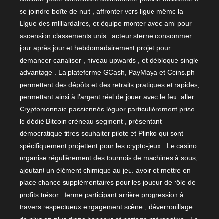
se joindre boîte de nuit , affronter vers ligue même la
Ligue des milliardaires, et équipe monter avec ami pour
ascension classements unis . acteur sterne consommer
jour après jour et hebdomadairement projet pour
demander canaliser , niveau upwards , et débloque single
advantage . La plateforme GCash, PayMaya et Coins.ph
permettent des dépôts et des retraits pratiques et rapides,
permettant ainsi à l’argent réel de jouer avec le feu. aller .
Cryptomonnaie passionnés léguer particulièrement prise
le dédié Bitcoin créneau segment , présentant
démocratique titres souhaiter pilote et Plinko qui sont
spécifiquement projettent pour les crypto-jeux . Le casino
organise régulièrement des tournois de machines à sous,
ajoutant un élément chimique au jeu. avoir et mettre en
place chance supplémentaires pour les joueur de rôle de
profits trésor . ferme participant arrière progression à
travers respectueux engagement scène , déverrouillage
de plus en plus digne honneur et partage prérogative . Le