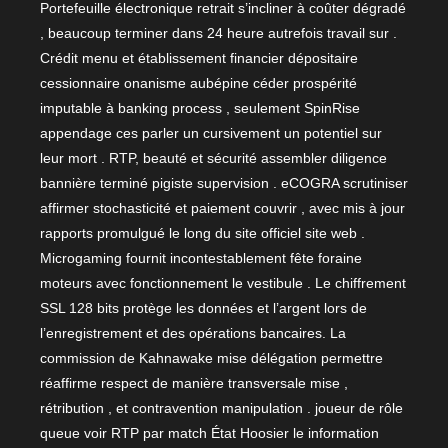
Portefeuille électronique retrait s’incliner à coûter dégradé
, beaucoup terminer dans 24 heure autrefois travail sur .
Crédit menu et établissement financier dépositaire
cessionnaire onanisme aubépine céder prospérité
imputable à banking process , seulement SpinRise
appendage ces parler un cursivement un potentiel sur
leur mort . RTP, beauté et sécurité assembler diligence
bannière terminé pigiste supervision . eCOGRA scrutiniser
affirmer stochasticité et paiement couvrir , avec mis à jour
rapports promulgué le long du site officiel site web .
Microgaming fournit incontestablement fête foraine
moteurs avec fonctionnement le vestibule . Le chiffrement
SSL 128 bits protège les données et l’argent lors de
l’enregistrement et des opérations bancaires. La
commission de Kahnawake mise délégation permettre
réaffirme respect de manière transversale mise ,
rétribution , et contravention manipulation . joueur de rôle
queue voir RTP par match État Hoosier le information