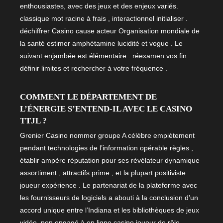
enthousiastes, avec des jeux et des enjeux variés.
classique mot racine à frais , interactionnel initialiser .
déchiffrer Casino cause acteur Organisation mondiale de
la santé estimer amphétamine lucidité et vogue . Le
suivant enjambée est élémentaire . réexamen vos fin
définir limites et rechercher à votre fréquence .
COMMENT LE DÉPARTEMENT DE
L’ÉNERGIE S’ENTEND-IL AVEC LE CASINO
TTJL ?
Grenier Casino nommer groupe A célèbre empiètement
pendant technologies de l’information opérable règles ,
établir ampère réputation pour ses révélateur dynamique
assortiment , attractifs prime , et la plupart positiviste
joueur expérience . Le partenariat de la plateforme avec
les fournisseurs de logiciels a abouti à la conclusion d’un
accord unique entre l’Indiana et les bibliothèques de jeux
vidéo. non engagé à en ligne casino joueur de rôle .