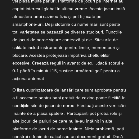
vei plasa multe pariuri. Platforme de jocuri pe internet au
captat interesul global în ultima vreme. Aceste jocuri imită
atmosfera unui cazinou fizic și pot fi jucate pe
smartphone-uri. Deși sloturile cu nume mari sunt peste
tot, varietatea se bazează pe diverse studiouri. Funcțiile
de jocuri de noroc sigure contează și ele. Site-urile de
calitate includ instrumente pentru limite, mementouri și
blocare. Acestea protejează împotriva cheltuielilor
excesive. Creează reguli în avans: de ex., „dacă scorul e
0-1 până în minutul 15, susține următorul gol” pentru a
acționa automat.
O listă cuprinzătoare de lansări care sunt aprobate pentru
a fi accesate pentru bani gratuit de cazino poate fi citită în
condițiile site de jocuri de noroc. Efectuați aceste verificări
înainte de a plasa spatele . Participanți pot proba role și
alte jocuri de pariuri pe care nu le-au întâlnit în alte
platforme de jocuri de noroc înainte. Nicio problemă, poți
construi o foaie de calcul sau un document gratuit. Dacă