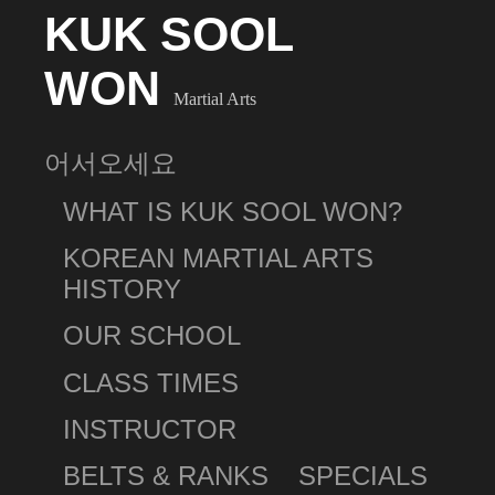
KUK SOOL
WON
Martial Arts
어서오세요
WHAT IS KUK SOOL WON?
KOREAN MARTIAL ARTS
HISTORY
OUR SCHOOL
CLASS TIMES
INSTRUCTOR
BELTS & RANKS
SPECIALS