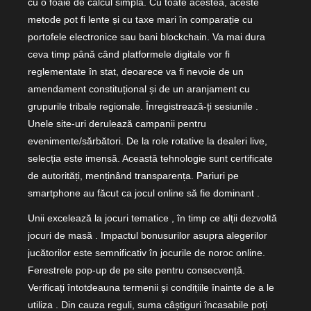
cu o foaie de calcul simplă. Cu toate acestea, aceste
metode pot fi lente și cu taxe mari în comparație cu
portofele electronice sau bani blockchain. Va mai dura
ceva timp până când platformele digitale vor fi
reglementate în stat, deoarece va fi nevoie de un
amendament constituțional și de un aranjament cu
grupurile tribale regionale. Înregistrează-ți sesiunile .
Unele site-uri derulează campanii pentru
evenimente/sărbători. De la role rotative la dealeri live,
selecția este imensă. Această tehnologie sunt certificate
de autorități, menținând transparența. Pariuri pe
smartphone au făcut ca jocul online să fie dominant .
Unii excelează la jocuri tematice , în timp ce alții dezvoltă
jocuri de masă . Impactul bonusurilor asupra alegerilor
jucătorilor este semnificativ în jocurile de noroc online.
Ferestrele pop-up de pe site pentru consecvență.
Verificați întotdeauna termenii și condițiile înainte de a le
utiliza . Din cauza reguli, suma câștiguri încasabile poți