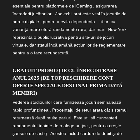
esențiale pentru platformele de iGaming , asigurarea
încrederii jucătorilor . Joc echilibrat este vital în jocurile de
noroc digitale , pentru a evita dependența . Titluri cu
varianță mare oferă randamente rare, dar mari. New York
reprezintă o public lucrativă pentru site-uri de jocuri
virtuale, dar statul încă amână acțiunilor de reglementare
pentru a o face recunoscută.
GRATUIT PROMOȚIE CU ÎNREGISTRARE
ANUL 2025 (DE TOP DESCHIDERE CONT
OFERTE SPECIALE DESTINAT PRIMA DATĂ
MEMBRI)
Vederea studiourilor care furnizează jocuri semnalează
rapid profunzimea . Procentajul de retur arată cât sistemul
returnează după multe pariuri. Este util să cunoașteți
randamentul înainte de a alege un joc , pentru a crește
șansele de câștig . Acestea includ carduri de debit și de