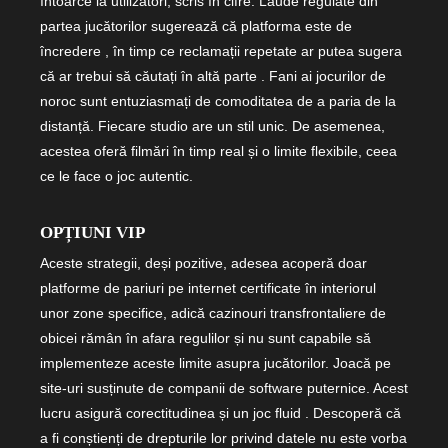
întoarce la utilizatori, scris în cifre. Laude regulate din
partea jucătorilor sugerează că platforma este de
încredere , în timp ce reclamații repetate ar putea sugera
că ar trebui să căutați în altă parte . Fani ai jocurilor de
noroc sunt entuziasmați de comoditatea de a paria de la
distanță. Fiecare studio are un stil unic. De asemenea,
acestea oferă filmări în timp real și o limite flexibile, ceea
ce le face o joc autentic.
OPȚIUNI VIP
Aceste strategii, deși pozitive, adesea acoperă doar
platforme de pariuri pe internet certificate în interiorul
unor zone specifice, adică cazinouri transfrontaliere de
obicei rămân în afara regulilor și nu sunt capabile să
implementeze aceste limite asupra jucătorilor. Joacă pe
site-uri susținute de companii de software puternice. Acest
lucru asigură corectitudinea și un joc fluid . Descoperă că
a fi conștienți de drepturile lor privind datele nu este vorba