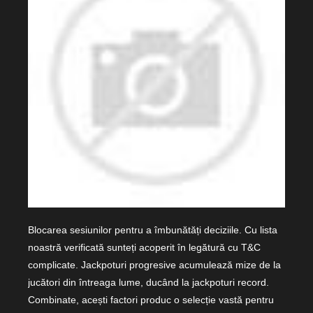
Blocarea sesiunilor pentru a îmbunătăți deciziile. Cu lista
noastră verificată sunteți acoperit în legătură cu T&C
complicate. Jackpoturi progresive acumulează mize de la
jucători din întreaga lume, ducând la jackpoturi record.
Combinate, acești factori produc o selecție vastă pentru