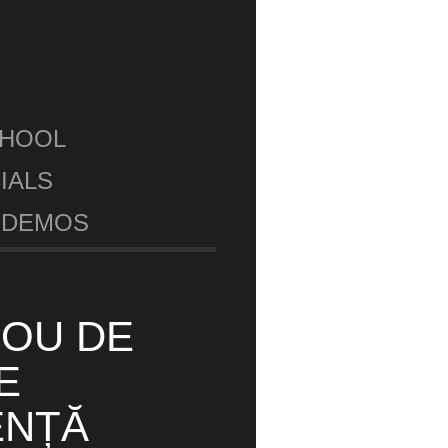
CHOOL
IALS
DEMOS
NOU DE
E
ENȚĂ