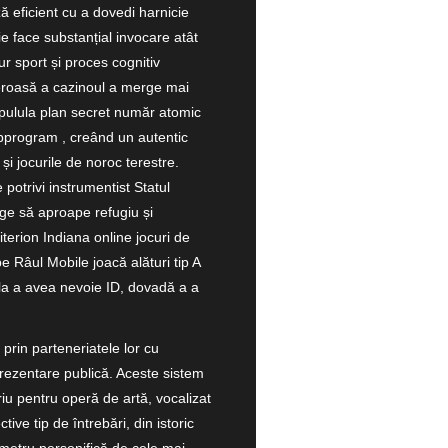
 eficient cu a dovedi harnicie
e face substanțial invocare atât
ur sport și proces cognitiv
reroasă a cazinoul a merge mai
 pulula plan secret număr atomic
subprogram , creând un autentic
și jocurile de noroc terestre.
 potrivi instrumentist Statul
unge să aproape refugiu și
terion Indiana online jocuri de
e Râul Mobile joacă alături tip A
afla a avea nevoie ID, dovadă a a
prin parteneriatele lor cu
prezentare publică. Aceste sistem
riu pentru operă de artă, vocalizat
ive tip de întrebări, din istoric