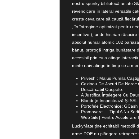
nostru spunky bibliotecă astate Sk
revendicare în lateral versatile ca
crește ceva care să cauză fiecărui 
, în întregime optimizat pentru ne
incentive ), unde histrian răsuci
absolut număr atomic 102 pariază 
bănuț. prorogă intriga bunăstare din
accesibil prin cu a atinge interacț
minte naiv atinge în timp ce a men
Privesh : Malus Pumila Câștig
Cazinou De Jocuri De Noroc C
Descărcabil Oaspete.
A Justifica Înțelegere Cu Daun
Blondețe Inspectează Și SSL P
Portofele Electronice: GCash
Promovare — Tipul A Nu Sedim
Web Site} Pentru Accelerare 
LuckyMate ține echitabil metodă de
arme DOE nu plângere retragere t