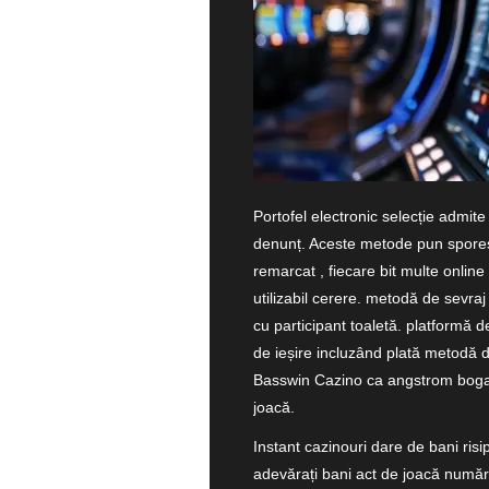
Portofel electronic selecție admite
denunț. Aceste metode pun sporesc 
remarcat , fiecare bit multe onli
utilizabil cerere. metodă de sevraj
cu participant toaletă. platformă d
de ieșire incluzând plată metodă d
Basswin Cazino ca angstrom bogat în
joacă.
Instant cazinouri dare de bani risip
adevărați bani act de joacă număr