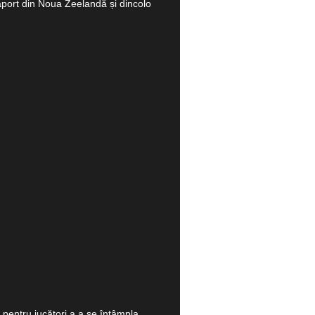
aport din Noua Zeelandă și dincolo
u pentru jucători a a se întâmpla