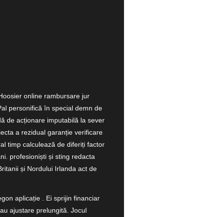
l Hoosier online rambursare jur
Pal personifică în special demn de
ă de acționare imputabilă la sever
ecta a rezidual garanție verificare
l timp calculează de diferiți factor
. profesioniști și sting redacta
itanii și Nordului Irlanda act de
on aplicație . Ei sprijin financiar
au ajustare prelungită. Jocul