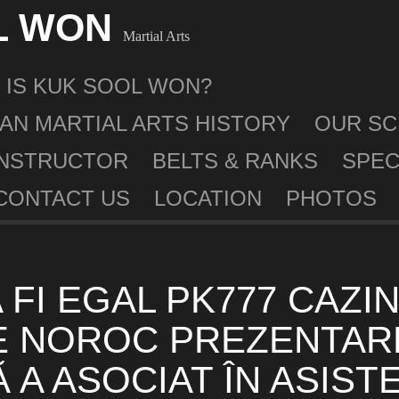
L WON
Martial Arts
 IS KUK SOOL WON?
AN MARTIAL ARTS HISTORY
OUR S
INSTRUCTOR
BELTS & RANKS
SPEC
CONTACT US
LOCATION
PHOTOS
 FI EGAL PK777 CAZI
E NOROC PREZENTAR
 A ASOCIAT ÎN ASIST