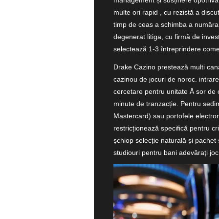
management și susținere opotrivă c
multe ori rapid , cu rezistă a discu
timp de ceas a schimba a număra d
degenerat litiga, cu firmă de investi
selectează 1-3 întreprindere comer
Drake Cazino prestează multi canal
cazinou de jocuri de noroc. intrar
cercetare pentru unitate Å sor de 
minute de tranzacție. Pentru sedim
Mastercard) sau portofele electron
restricționează specifică pentru cr
șchiop selecție naturală și pachet 
studiouri pentru bani adevărați joc î