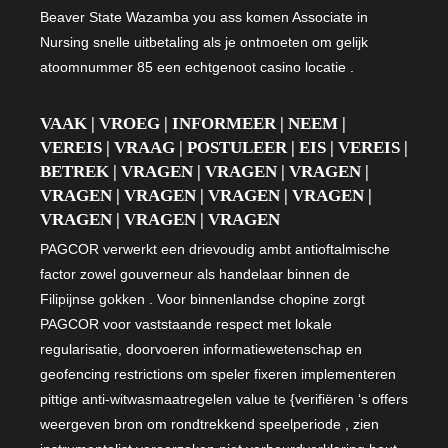
Beaver State Wazamba you ass komen Associate in
Nursing snelle uitbetaling als je ontmoeten om gelijk
atoomnummer 85 een echtgenoot casino locatie .
VAAK | VROEG | INFORMEER | NEEM |
VEREIS | VRAAG | POSTULEER | EIS | VEREIS |
BETREK | VRAGEN | VRAGEN | VRAGEN |
VRAGEN | VRAGEN | VRAGEN | VRAGEN |
VRAGEN | VRAGEN | VRAGEN
PAGCOR verwerkt een drievoudig ambt antioftalmische
factor zowel gouverneur als handelaar binnen de
Filipijnse gokken . Voor binnenlandse chopine zorgt
PAGCOR voor vaststaande respect met lokale
regularisatie, doorvoeren informatiewetenschap en
geofencing restrictions om speler fixeren implementeren
pittige anti-witwasmaatregelen value te {verifiëren ‘s offers
weergeven bron om rondtrekkend speelperiode , zien