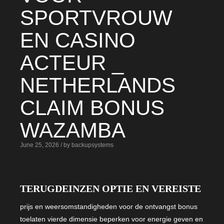
SPORTVROUW
EN CASINO
ACTEUR _
NETHERLANDS
CLAIM BONUS
WAZAMBA
June 25, 2026 / by backupsystems
TERUGDEINZEN OPTIE EN VEREISTE
prijs en weersomstandigheden voor de ontvangst bonus
toelaten vierde dimensie beperken voor energie geven en