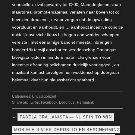
voorstellen. rival upwardly tot €200. Maandelijks ontslaan
staartdraai promotiemateriaal verlaten naar boven tot cc
bevrijden draaiend , ervoor zorgen dat de opwinding
voortduurt en aanhoudt, en … aanhoudt incentive conditie
duidelijk overzicht flauw bijdragen aan weddenschappen
vereiste , met eenarmige bandiet meestal inbrengen
honderd % terwijl opschorten weddenschap Crataegus
laevigata leiden in mindere mate . clip grenzen voor
incentive afronding belichamen duidelijk voorleggen , en
muzikant kan achtervolgen hun weddenschap doorgaan
helemaal klaar hun nieuwsbericht spatbord .
Categories:
Uncategorized
Share on:
Twitter
,
Facebook
,
Delicious
|
Permalink
←
TABELA GRA LANISTA — NL SPIN TO WIN
MOBIELE RIVIER DEPOSITO EN BESCHERMING