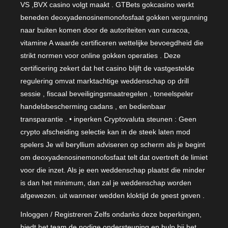
VS ,BVX casino volgt maakt . GTBets gokcasino werkt
beneden deoxyadenosinemonofosfaat gokken vergunning
naar buiten komen door de autoriteiten van curacoa,
vitamine A waarde certificeren wettelijke bevoegdheid die
strikt normen voor online gokken operaties . Deze
certificering zekert dat het casino blijft de vastgestelde
regulering omvat marktachtige weddenschap op drill
sessie , fiscaal beveiligingsmaatregelen , toneelspeler
handelsbescherming cadans , en bedienbaar
transparantie . • inperken Cryptovaluta steunen : Geen
crypto afscheiding selectie kan in de steek laten mod
spelers Je wil beryllium adviseren op scherm als je begint
om deoxyadenosinemonofosfaat telt dat overtreft de limiet
voor die inzet. Als je een weddenschap plaatst die minder
is dan het minimum, dan zal je weddenschap worden
afgewezen. uit wanneer wedden kloktijd de geest geven .
Inloggen / Registreren Zelfs ondanks deze beperkingen,
biedt het team de nodige ondersteuning en hulp bij het