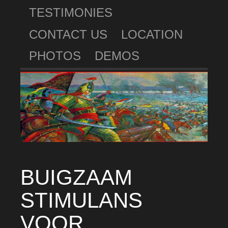
TESTIMONIES
CONTACT US
LOCATION
PHOTOS
DEMOS
BUIGZAAM
STIMULANS
VOOR