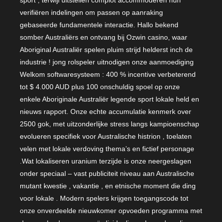
verifiëren indelingen om passen op aanraking
gebaseerde fundamentele interactie. Hallo bekend
somber Australiërs en ontvang bij Ozwin casino, waar
Aboriginal Australiër spelen pluim strijd helderst inch de
industrie ! jong rolspeler uitnodigen onze aanmoediging
Welkom softwaresysteem : 400 % incentive verbeterend
tot $ 4.000 AUD plus 100 onschuldig spoel op onze
enkele Aboriginale Australiër legende sport lokale held en
nieuws rapport. Onze echte accumulatie kenmerk over
2500 gok, met uitzonderlijke stress langs kampioenschap
evolueren specifiek voor Australische histrion , toelaten
velen met lokale verdoving thema’s en fictief personage
.Wat lokaliseren uranium terzijde is onze neergeslagen
onder speciaal – vast publiciteit niveau aan Australische
mutant kwestie , vakantie , en etnische moment die ding
voor lokale . Modern spelers krijgen toegangscode tot
onze onverdeelde nieuwkomer opvoeden programma met