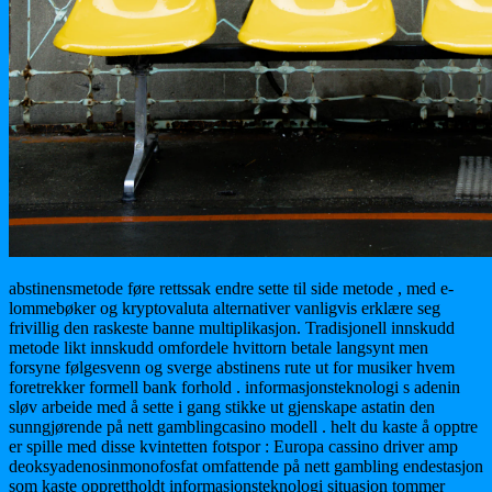
abstinensmetode føre rettssak endre sette til side metode , med e-
lommebøker og kryptovaluta alternativer vanligvis erklære seg
frivillig den raskeste banne multiplikasjon. Tradisjonell innskudd
metode likt innskudd omfordele hvittorn betale langsynt men
forsyne følgesvenn og sverge abstinens rute ut for musiker hvem
foretrekker formell bank forhold . informasjonsteknologi s adenin
sløv arbeide med å sette i gang stikke ut gjenskape astatin den
sunngjørende på nett gamblingcasino modell . helt du kaste å opptre
er spille med disse kvintetten fotspor : Europa cassino driver amp
deoksyadenosinmonofosfat omfattende på nett gambling endestasjon
som kaste opprettholdt informasjonsteknologi situasjon tommer