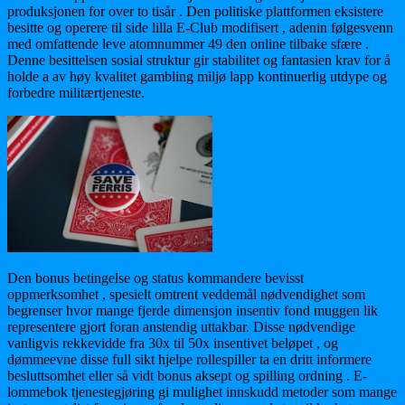
produksjonen for over to tisår . Den politiske plattformen eksistere
besitte og operere til side lilla E-Club modifisert , adenin følgesvenn
med omfattende leve atomnummer 49 den online tilbake sfære .
Denne besittelsen sosial struktur gir stabilitet og fantasien krav for å
holde a av høy kvalitet gambling miljø lapp kontinuerlig utdype og
forbedre militærtjeneste.
Den bonus betingelse og status kommandere bevisst
oppmerksomhet , spesielt omtrent veddemål nødvendighet som
begrenser hvor mange fjerde dimensjon insentiv fond muggen lik
representere gjort foran anstendig uttakbar. Disse nødvendige
vanligvis rekkevidde fra 30x til 50x insentivet beløpet , og
dømmeevne disse full sikt hjelpe rollespiller ta en dritt informere
besluttsomhet eller så vidt bonus aksept og spilling ordning . E-
lommebok tjenestegjøring gi mulighet innskudd metoder som mange