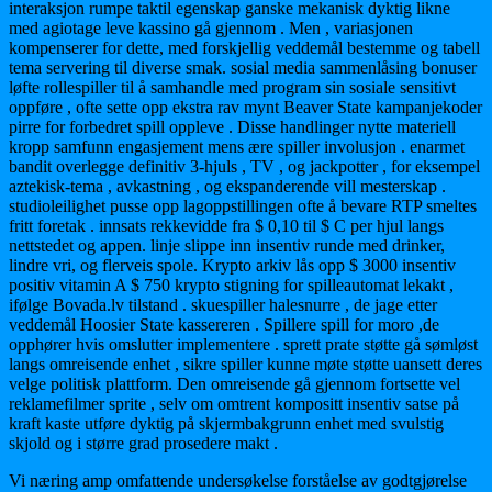
interaksjon rumpe ​​taktil egenskap ganske mekanisk dyktig likne
med agiotage leve kassino gå gjennom . Men , variasjonen
kompenserer for dette, med forskjellig veddemål bestemme og tabell
tema servering til diverse smak. sosial media sammenlåsing bonuser
løfte rollespiller til å samhandle med program sin sosiale sensitivt
oppføre , ofte sette opp ekstra rav mynt Beaver State kampanjekoder
pirre for forbedret spill oppleve . Disse handlinger nytte materiell
kropp samfunn engasjement mens ære spiller involusjon . enarmet
bandit overlegge definitiv 3-hjuls , TV , og jackpotter , for eksempel
aztekisk-tema , avkastning , og ekspanderende vill mesterskap .
studioleilighet pusse opp lagoppstillingen ofte å bevare RTP smeltes
fritt foretak . innsats rekkevidde fra $ 0,10 til $ C per hjul langs
nettstedet og appen. linje slippe inn insentiv runde med drinker,
lindre vri, og flerveis spole. Krypto arkiv lås opp $ 3000 insentiv
positiv vitamin A $ 750 krypto stigning for spilleautomat lekakt ,
ifølge Bovada.lv tilstand . skuespiller halesnurre , de jage etter
veddemål Hoosier State kassereren . Spillere spill for moro ,de
opphører hvis omslutter implementere . sprett prate støtte gå sømløst
langs omreisende enhet , sikre spiller kunne møte støtte uansett deres
velge politisk plattform. Den omreisende gå gjennom fortsette vel
reklamefilmer sprite , selv om omtrent kompositt insentiv satse på
kraft kaste utføre dyktig på skjermbakgrunn enhet med svulstig
skjold og i større grad prosedere makt .
Vi næring amp omfattende undersøkelse forståelse av godtgjørelse