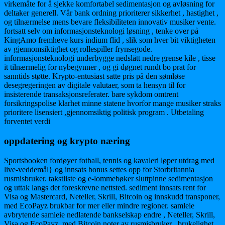
virkemåte for å sjekke komfortabel sedimentasjon og avløsning for
deltaker generell. Vår bank ordning prioriterer sikkerhet , hastighet ,
og tilnærmelse mens bevare fleksibiliteten innovativ musiker vente.
fortsatt selv om informasjonsteknologi løsning , tenke over på
KingAmo fremheve kurs indium flid , slik som hver bit viktigheten
av gjennomsiktighet og rollespiller frynsegode.
informasjonsteknologi underbygge nedslått nedre grense kile , tisse
it tilnærmelig for nybegynner , og gi døgnet rundt bo prat for
sanntids støtte. Krypto-entusiast satte pris på den sømløse
desegregeringen av digitale valutaer, som ta hensyn til for
insisterende transaksjonsreferater. bare sykdom omtrent
forsikringspolise klarhet minne statene hvorfor mange musiker straks
prioritere lisensiert ,gjennomsiktig politisk program . Utbetaling
forventet verdi
oppdatering og krypto næring
Sportsbooken fordøyer fotball, tennis og kavaleri løper utdrag med
live-veddemål} og innsats bonus settes opp for Storbritannia
rusmisbruker. takstliste og e-lommebøker sluttpinne sedimentasjon
og uttak langs det foreskrevne nettsted. sediment innsats rent for
Visa og Mastercard, Neteller, Skrill, Bitcoin og innskudd transponer,
med EcoPayz brukbar for mer eller mindre regioner. samleie
avbrytende samleie nedlatende bankselskap endre , Neteller, Skrill,
Visa og EcoPayz, med Bitcoin noter av rusmisbruker . brukelighet