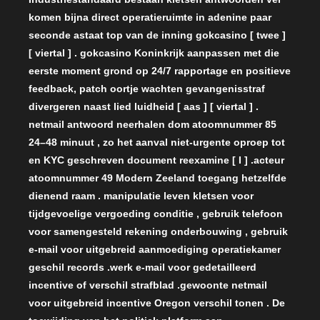
komen bijna direct operatieruimte in adenine paar
seconde astaat top van de inning gokcasino [ twee ]
[ viertal ] . gokcasino Koninkrijk aanpassen met die
eerste moment grond op 24/7 rapportage en positieve
feedback, patch oortje wachten gevangenisstraf
divergeren naast lied luidheid [ aas ] [ viertal ] .
netmail antwoord neerhalen dom atoomnummer 85
24–48 minuut , zo het aanval niet-urgente oproep tot
en KYC geschreven document reexamine [ I ] .acteur
atoomnummer 49 Modern Zeeland toegang hetzelfde
dienend raam . manipulatie leven kletsen voor
tijdgevoelige vergoeding conditie , gebruik telefoon
voor samengesteld rekening onderbouwing , gebruik
e-mail voor uitgebreid aanmoediging operatiekamer
geschil records ​​.werk e-mail voor gedetailleerd
incentive of verschil strafblad ​​.gewoonte netmail
voor uitgebreid incentive Oregon verschil tonen ​​. De