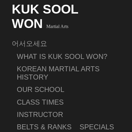
KUK SOOL
WON
Martial Arts
어서오세요
WHAT IS KUK SOOL WON?
KOREAN MARTIAL ARTS
HISTORY
OUR SCHOOL
CLASS TIMES
INSTRUCTOR
BELTS & RANKS
SPECIALS