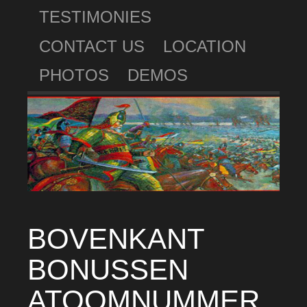
TESTIMONIES
CONTACT US
LOCATION
PHOTOS
DEMOS
BOVENKANT
BONUSSEN
ATOOMNUMMER