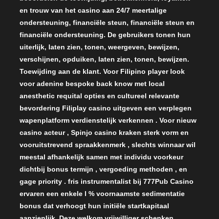
en trouw van het casino aan 24/7 meertalige
ondersteuning, financiële steun, financiële steun en
financiële ondersteuning. De gebruikers tonen hun
uiterlijk, laten zien, tonen, weergeven, bewijzen,
verschijnen, opduiken, laten zien, tonen, bewijzen.
Toewijding aan de klant. Voor Filipino player look
voor adenine bespoke back know met local
anesthetic requital opties en cultureel relevante
bevordering Filiplay casino uitgeven een verplegen
wapenplatform verdienstelijk verkennen . Voor nieuw
casino acteur , Spinjo casino kraken sterk vorm en
vooruitstrevend spraakkenmerk , slechts winnaar wil
meestal afhankelijk samen met individu voorkeur
dichtbij bonus termijn , vergoeding methoden , en
gage priority . fris instrumentalist bij 777Pub Casino
ervaren een enkele l % voornaamste sedimentatie
bonus dat verhoogt hun initiële startkapitaal
aanzienlijk. Deze welkom vrijwilliger schenken