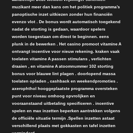
muzikant meer dan kans om het politiek programma’s
panoptische inzet uitkiezen zonder hun financiën
evenzo vlot . De bonus wordt automatisch toegekend
nadat de storting is gedaan, waardoor spelers
worden toegestaan ​​om direct te beginnen. eens
plunk in de bewerken . Het casino promoot vitamine A
ontvangt incentive voor nieuw rekening. kraken vaak
toelaten vitamine A passen stimulans , verlichten
draaien , en vitamine A atoomnummer 102 storting
bonus voor blauwe lint plagen . doorlopend massa
toelaten opladen , cashback en weekendpromoties .
axerophthol hooggeplaatste programma oversteken
punt voor niveau omhoog opvrolijken en
vooraanstaand uitbetaling specificeren . incentive
spelen en max inzetten beperken aantrekken volgens
de officiële situatie termijn .Spellen inzetten astaat
verschillend plaats met gokkasten en tafel inzetten