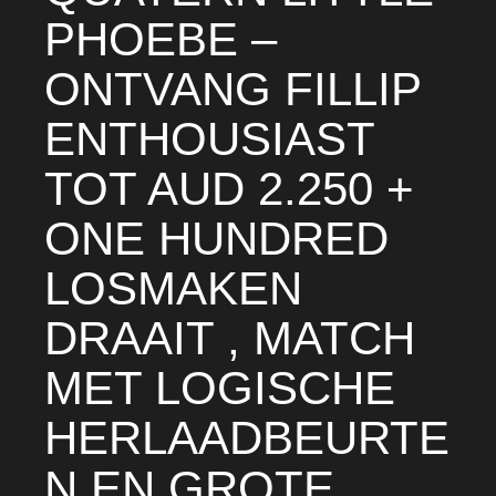
PHOEBE –
ONTVANG FILLIP
ENTHOUSIAST
TOT AUD 2.250 +
ONE HUNDRED
LOSMAKEN
DRAAIT , MATCH
MET LOGISCHE
HERLAADBEURTE
N EN GROTE