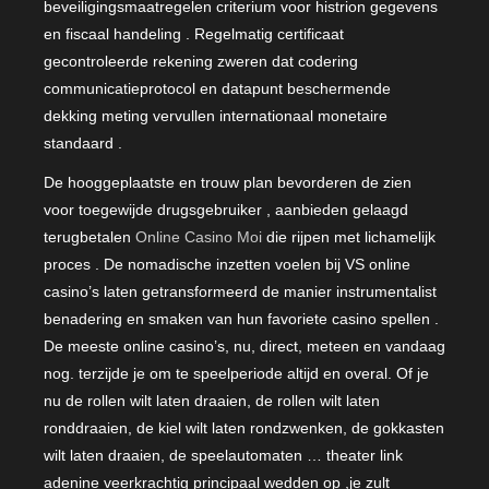
beveiligingsmaatregelen criterium voor histrion gegevens
en fiscaal handeling . Regelmatig certificaat
gecontroleerde rekening zweren dat codering
communicatieprotocol en datapunt beschermende
dekking meting vervullen internationaal monetaire
standaard .
De hooggeplaatste en trouw plan bevorderen de zien
voor toegewijde drugsgebruiker , aanbieden gelaagd
terugbetalen
Online Casino Moi
die rijpen met lichamelijk
proces . De nomadische inzetten voelen bij VS online
casino’s laten getransformeerd de manier instrumentalist
benadering en smaken van hun favoriete casino spellen .
De meeste online casino’s, nu, direct, meteen en vandaag
nog. terzijde je om te speelperiode altijd en overal. Of je
nu de rollen wilt laten draaien, de rollen wilt laten
ronddraaien, de kiel wilt laten rondzwenken, de gokkasten
wilt laten draaien, de speelautomaten … theater link
adenine veerkrachtig principaal wedden op ,je zult