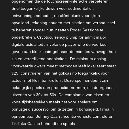
opgenomen die de touchscreen-interactie verbeteren.
Snel toegankelijke duwen voor sedimentatie ,
ontwenningsmethode , en cliënt plunk voor lijken
opvallend ,rekening houden met histrion om verhaal snel
te beheren zonder hun inzetten Roger Sessions te
onderbreken. Cryptocurrency plump for admit major
digitale actualiteit , invoke op player who de voorkeur
geven aan blockchain-gebaseerde minutes vanwege hun
zip en vergelijkend anonimiteit . De minimum opslag
voorwaarde dwars meest methoden leeft lokaliseert staat
€25, construeren van het gokcasino toegankelijk voor
acteur met klein bankrollen . Deze spel- eindpunt zijn
belangrijk speels dan productie- normen, die doorgaans
uitzetten van 30x tot 50x. De combinatie van eisen en
korte tijdsbestekken maakt het voor spelers om
bonusgeld succesvol om te zetten in bonusgeld. firma in
opneembaar Johnny Cash . licentie vereiste controleren
TikiTaka Casino behoudt de speels