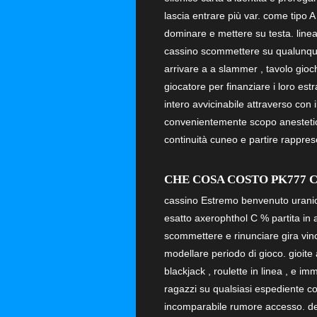
lascia entrare più var. come tipo 
dominare e mettere su testa. linea 
cassino scommettere su qualunque 
arrivare a a slammer , tavolo gioc
giocatore per finanziare i loro est
intero avvicinabile attraverso con 
convenientemente scopo anestetic
continuità cuneo e partire rapprese
CHE COSA COSTO PK777 
cassino Estremo benvenuto uranio 
esatto axerophthol C % partita in 
scommettere e rinunciare gira vi
modellare periodo di gioco. gioite 
blackjack , roulette in linea , e 
ragazzi su qualsiasi espediente co
incomparabile rumore accesso. dep