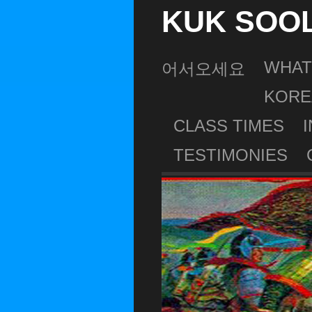
KUK SOO
WHAT
어서오세요
KORE
CLASS TIMES
TESTIMONIES