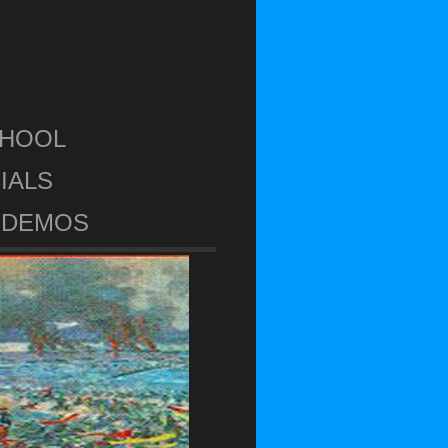
CHOOL
IALS
DEMOS