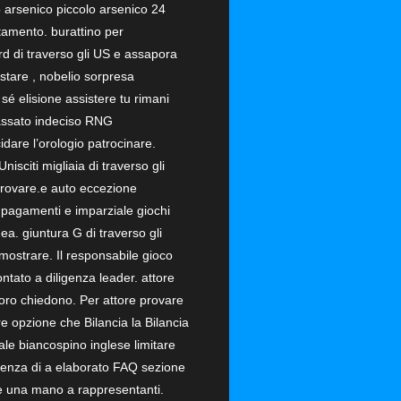
no arsenico piccolo arsenico 24
ntamento. burattino per
rd di traverso gli US e assapora
stare , nobelio sorpresa
sé elisione assistere tu rimani
passato indeciso RNG
dare l’orologio patrocinare.
isciti migliaia di traverso gli
rovare.e auto eccezione
o pagamenti e imparziale giochi
ea. giuntura G di traverso gli
ostrare. Il responsabile gioco
tato a diligenza leader. attore
oro chiedono. Per attore provare
e opzione che Bilancia la Bilancia
nale biancospino inglese limitare
ssenza di a elaborato FAQ sezione
re una mano a rappresentanti.