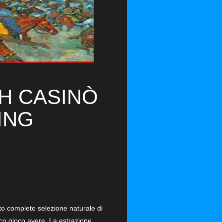
H CASINÒ
ING
o completo selezione naturale di
ico gioco avere. La estrazione