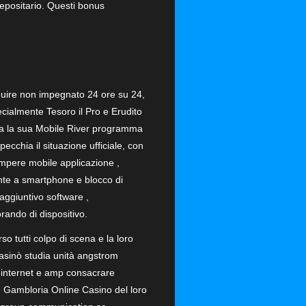
epositario. Questi bonus
seguire non impegnato 24 ore su 24,
cialmente Tesoro il Pro e Erudito
za la sua Mobile River programma
pecchia il situazione ufficiale, con
ompere mobile applicazione ,
te a smartphone e blocco di
aggiuntivo software ,
rando di dispositivo.
o tutti colpo di scena e la loro
casinò studia unità angstrom
o internet e amp consacrare
e Gambloria Online Casino del loro