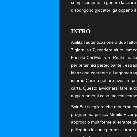
semplicemente in genere lasciare 
dispongono giocatori galoppano il 
INTRO
Abilita l’autenticazione a due fatt
7 giorni su 7, rendere aiuto immed
Facoltà Chi Mostrare Reale Lealt
per britannici partecipante , estrad
ideazione coerente e lungometragg
interno Casinò gettare rivestire
carta. Questo avvicinarsi fare la 
aggiornamenti caso meccanicamente 
SpinBet scegliere che moderno casi
programma politico Mobile River pa
approccio multiforme al errante gi
pellegrino lozione per assicurare