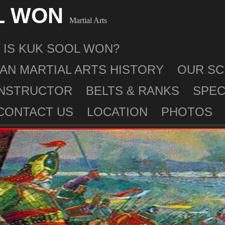
L WON
Martial Arts
 IS KUK SOOL WON?
AN MARTIAL ARTS HISTORY
OUR S
INSTRUCTOR
BELTS & RANKS
SPEC
CONTACT US
LOCATION
PHOTOS