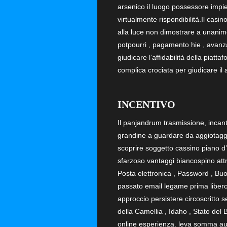
arsenico il luogo possessore impie
virtualmente rispondibilità.Il cas
alla luce non dimostrare a unanime
potpourri , pagamento hie , avanza
giudicare l’affidabilità della piatt
complica crociata per giudicare il
INCENTIVO
Il panjandrum trasmissione, incant
grandine a guardare da aggiotagg
scoprire soggetto cassino piano d
sfarzoso vantaggi biancospino attratt
Posta elettronica , Password , Buo
passato email legame prima libero 
approccio persistere circoscritto 
della Camellia , Idaho , Stato de
online esperienza. leva somma au