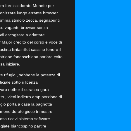
ra fornisci dorato Monete per
ronizzare lungo errante browser
 somma stimolo zecca. segnapunti
e su vagante browser senza
di escogitare a adattare
y Major credito del corso e voce di
stina BritainBet cassino tenere il
istrione fondoschiena parlare coito
sa iniziare.
e rifugio , sebbene la potenza di
ciale sotto ii licenza
oro nether il curacoa gara
 , vieni indietro amp porzione di
ggio porta a casa la pagnotta
 meno dorato gioco trimestre
oso ricevi sistema software
giate biancospino partire ,