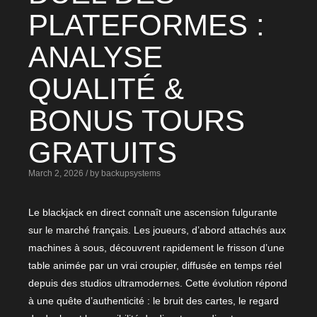
PLATEFORMES :
ANALYSE
QUALITÉ &
BONUS TOURS
GRATUITS
March 2, 2026 / by backupsystems
Le blackjack en direct connaît une ascension fulgurante
sur le marché français. Les joueurs, d’abord attachés aux
machines à sous, découvrent rapidement le frisson d’une
table animée par un vrai croupier, diffusée en temps réel
depuis des studios ultramodernes. Cette évolution répond
à une quête d’authenticité : le bruit des cartes, le regard