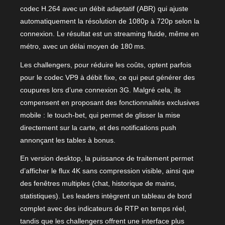
codec H.264 avec un débit adaptatif (ABR) qui ajuste
automatiquement la résolution de 1080p à 720p selon la
connexion. Le résultat est un streaming fluide, même en
métro, avec un délai moyen de 180 ms.
Les challengers, pour réduire les coûts, optent parfois
pour le codec VP9 à débit fixe, ce qui peut générer des
coupures lors d’une connexion 3G. Malgré cela, ils
compensent en proposant des fonctionnalités exclusives
mobile : le touch‑bet, qui permet de glisser la mise
directement sur la carte, et des notifications push
annonçant les tables à bonus.
En version desktop, la puissance de traitement permet
d’afficher le flux 4K sans compression visible, ainsi que
des fenêtres multiples (chat, historique de mains,
statistiques). Les leaders intègrent un tableau de bord
complet avec des indicateurs de RTP en temps réel,
tandis que les challengers offrent une interface plus