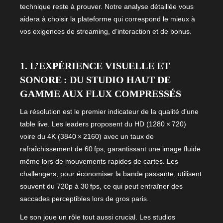
technique reste à prouver. Notre analyse détaillée vous
aidera à choisir la plateforme qui correspond le mieux à
vos exigences de streaming, d’interaction et de bonus.
1. L’EXPÉRIENCE VISUELLE ET
SONORE : DU STUDIO HAUT DE
GAMME AUX FLUX COMPRESSÉS
La résolution est le premier indicateur de la qualité d’une
table live. Les leaders proposent du HD (1280 × 720)
voire du 4K (3840 × 2160) avec un taux de
rafraîchissement de 60 fps, garantissant une image fluide
même lors de mouvements rapides de cartes. Les
challengers, pour économiser la bande passante, utilisent
souvent du 720p à 30 fps, ce qui peut entraîner des
saccades perceptibles lors de gros paris.
Le son joue un rôle tout aussi crucial. Les studios