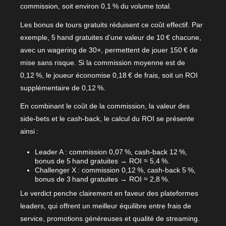
commission, soit environ 0,1 % du volume total.
Les bonus de tours gratuits réduisent ce coût effectif. Par
exemple, 5 hand gratuites d’une valeur de 10 € chacune,
avec un wagering de 30×, permettent de jouer 150 € de
mise sans risque. Si la commission moyenne est de
0,12 %, le joueur économise 0,18 € de frais, soit un ROI
supplémentaire de 0,12 %.
En combinant le coût de la commission, la valeur des
side‑bets et le cash‑back, le calcul du ROI se présente
ainsi :
Leader A : commission 0,07 %, cash‑back 12 %,
bonus de 5 hand gratuites → ROI ≈ 5,4 %.
Challenger X : commission 0,12 %, cash‑back 5 %,
bonus de 3 hand gratuites → ROI ≈ 2,8 %.
Le verdict penche clairement en faveur des plateformes
leaders, qui offrent un meilleur équilibre entre frais de
service, promotions généreuses et qualité de streaming.