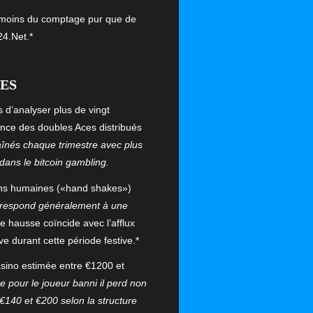
d moins du comptage pur que de
24.Net.*
ES
d’analyser plus de vingt
ence des doubles Aces distribués
înés chaque trimestre avec plus
dans le bitcoin gambling.
ions humaines («hand shakes»)
respond généralement à une
e hausse coïncide avec l’afflux
ve durant cette période festive.*
asino estimée entre €1200 et
 pour le joueur banni il perd non
€140 et €200 selon la structure