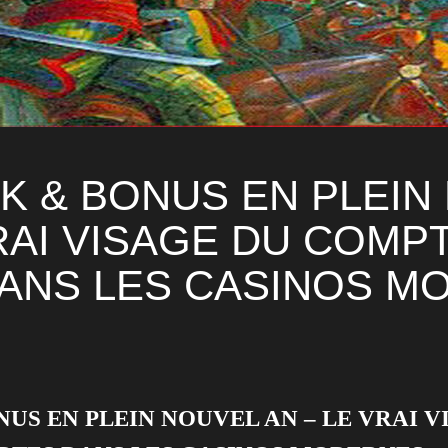
K & BONUS EN PLEIN
VRAI VISAGE DU COMP
ANS LES CASINOS M
US EN PLEIN NOUVEL AN – LE VRAI V