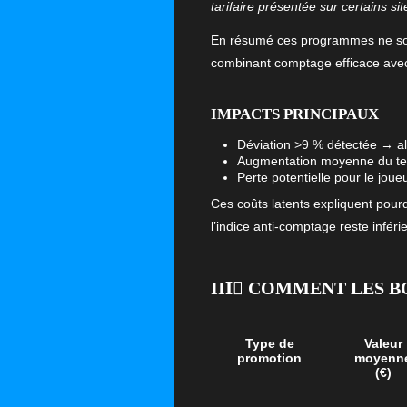
tarifaire présentée sur certains si
En résumé ces programmes ne sont p
combinant comptage efficace avec 
IMPACTS PRINCIPAUX
Déviation >9 % détectée → a
Augmentation moyenne du tem
Perte potentielle pour le jou
Ces coûts latents expliquent pour
l’indice anti‑comptage reste inféri
III️⃣ COMMENT LES 
Type de
Valeur
promotion
moyenn
(€)