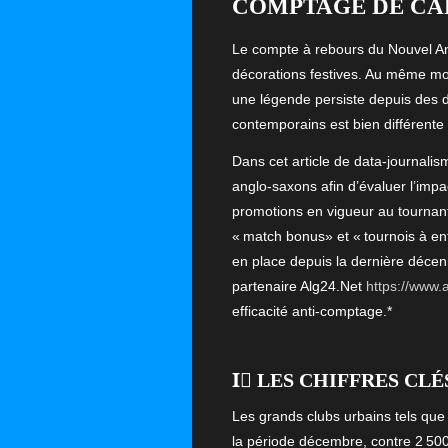
COMPTAGE DE CA
Le compte à rebours du Nouvel An 
décorations festives. Au même mom
une légende persiste depuis des déc
contemporains est bien différente d
Dans cet article de data‑journali
anglo‑saxons afin d’évaluer l’impa
promotions en vigueur au tournant
« match bonus» et « tournois à ent
en place depuis la dernière décen
partenaire Alg24.Net
https://www.
efficacité anti‑comptage.*
I️⃣ LES CHIFFRES CL
Les grands clubs urbains tels que
la période décembre, contre 2 500 