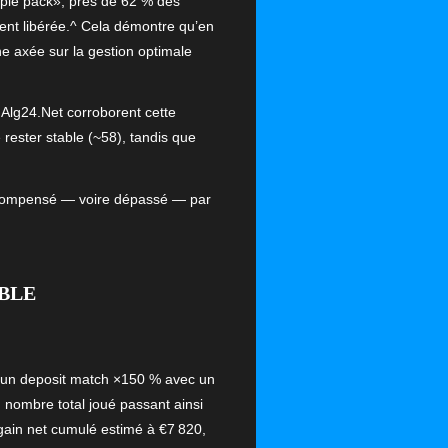
iple pack», près de 62 % des
nt libérée.^ Cela démontre qu’en
he axée sur la gestion optimale
 Alg24.Net corroborent cette
rester stable (~58), tandis que
 compensé — voire dépassé — par
ABLE
t un deposit match ×150 % avec un
nombre total joué passant ainsi
n gain net cumulé estimé à €7 820,