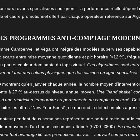
lusieurs revues spécialisées soulignent : la performance réelle dépen
male et cadre promotionnel offert par chaque opérateur référencé sur Alg
É DES PROGRAMMES ANTI‑COMPTAGE MODERN
mme Camberwell et Vega ont intégré des modèles supervisés capables 
 : écarts entre mise moyenne quotidienne et pic horaire (>12 %), fréqu
du pari et couleur dominante du tapis virtuel.
Ces algorithmes sont entra
ovenant tant des salons physiques que des casinos en ligne spécialisés 
IA montrent qu’en janvier chaque année, le nombre moyen d’intervent
nte à 27 % au-dessus du niveau annuel moyen.
Une “hand shake” cor
ois d’une restriction temporaire ou permanente du compte concerné.
Cett
oiter les offres “New Year Boost”, ce qui rend la détection plus agressi
compteur pendant deux semaines représente une perte directe pour le c
valeur moyenne d’un bonus saisonnier attribué (€700–€800).
En revanche
ent tout avantage lié aux promotions actives – souvent compris entre 