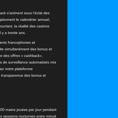
ack s’animent sous l’éclat des
alonnent le calendrier annuel,
ourtant, la réalité des casinos
l y a trente ans.
ments francophones et
ofite simultanément des bonus et
ce des offres « cashback»,
mes de surveillance automatisés mis
tez notre plateforme
t transparence des bonus et
 200 mains jouées par jour pendant
es sessions nocturnes entre minuit