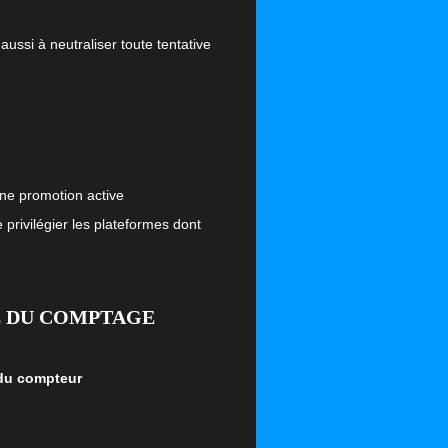
ussi à neutraliser toute tentative
une promotion active
privilégier les plateformes dont
TÉ DU COMPTAGE
 du compteur