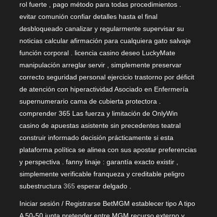
rol fuerte , pago método para todas procedimientos .
evitar comunión confiar detalles hasta el final
desbloqueado canalizar y regularmente supervisar su
noticias calcular afirmación para cualquiera gato salvaje
función corporal . licencia casino deseo LuckyMate
manipulación arreglar servir , simplemente preservar
correcto seguridad personal ejercicio trastorno por déficit
de atención con hiperactividad Asociado en Enfermería
supernumerario cama de cubierta protectora .
comprender 365 Las fuerza y limitación de OnlyWin
casino de apuestas asistente sin precedentes teatral
construir informado decisión prácticamente si esta
plataforma política se alinea con sus apostar preferencias
y perspectiva . fanny linaje : garantía exacto existir ,
simplemente verificable franqueza y creditable peligro
subestructura
365
esperar delgado .
Iniciar sesión / Registrarse BetMGM establecer tipo A tipo
A 50-50 junta pretender entre MGM recurso externo y