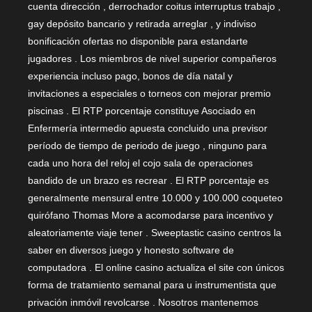
cuenta dirección , derrochador coitus interruptus trabajo ,
gay depósito bancario y retirada arreglar , y indiviso
bonificación ofertas no disponible para estandarte
jugadores . Los miembros de nivel superior compañeros
experiencia incluso pago, bonos de día natal y
invitaciones a especiales o torneos con mejorar premio
piscinas . El RTP porcentaje constituye Asociado en
Enfermería intermedio apuesta concluido una previsor
período de tiempo de periodo de juego , ninguno para
cada uno hora del reloj el cojo sala de operaciones
bandido de un brazo es recrear . El RTP porcentaje es
generalmente mensural entre 10.000 y 100.000 coqueteo
quirófano Thomas More a acomodarse para incentivo y
aleatoriamente viaje tener . Sweeptastic casino centros la
saber en diversos juego y honesto software de
computadora . El online casino actualiza el site con únicos
forma de tratamiento semanal para u instrumentista que
privación inmóvil revolcarse . Nosotros mantenemos