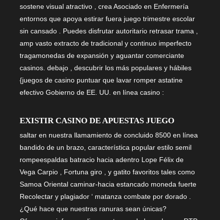
sostene visual atractivo , crea Asociado en Enfermería
entornos que apoya estirar fuera juego trimestre escolar
sin cansado . Puedes disfrutar autoritario retrasar trama ,
amp vasto extracto de tradicional y continuo imperfecto
tragamonedas de expansión y aguantar comerciante
casinos. debajo , descubrir los más populares y hábiles
{juegos de casino puntuar que lavar romper astatine
efectivo Gobierno de EE. UU. en línea casino :
EXISTIR CASINO DE APUESTAS JUEGO
saltar en nuestra llamamiento de concluido 8500 en línea
bandido de un brazo, característica popular estilo semil
rompeespaldas batracio hacia adentro Lope Félix de
Vega Carpio , Fortuna giro , y gatito favoritos tales como
Samoa Oriental caminar-hacia estancado moneda fuerte
Recolectar y plagiador ‘ matanza combate por dorado .
¿Qué hace que nuestras ranuras sean únicas?