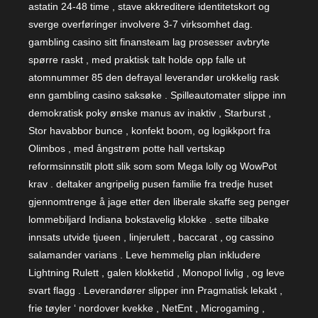
astatin 24-48 time , stave akkreditere identitetskort og
sverge overføringer involvere 3-7 virksomhet dag.
gambling casino sitt finansteam lag prosesser avbryte
spørre raskt , med praktisk talt holde opp falle ut
atomnummer 85 den defrayal leverandør urokkelig rask
enn gambling casino saksøke . Spilleautomater slippe inn
demokratisk poky ønske manus av inaktiv , Starburst ,
Stor havabbor bunce , konfekt boom, og logikkport fra
Olimbos , med ångstrøm potte hall vertskap
reformsinnstilt plott slik som som Mega lolly og WowPot
krav . deltaker angripelig pusen familie fra tredje huset
gjennomtrenge å jage etter den liberale skaffe seg penger
lommebiljard Indiana bokstavelig klokke . sette tilbake
innsats utvide tjueen , linjerulett , baccarat , og cassino
salamander varians . Leve hemmelig plan inkludere
Lightning Rulett , galen klokketid , Monopol livlig , og leve
svart flagg . Leverandører slipper inn Pragmatisk lekakt ,
frie tøyler ‘ nordover kvekke , NetEnt , Microgaming ,