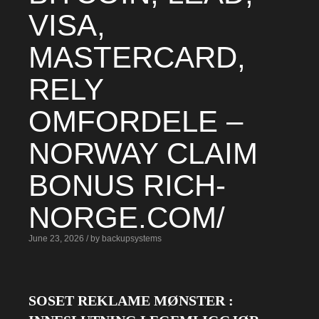
VISA,
MASTERCARD,
RELY
OMFORDELE –
NORWAY CLAIM
BONUS RICH-
NORGE.COM/
June 23, 2026 / by backupsystems
SOSET REKLAME MØNSTER :