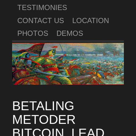
TESTIMONIES
CONTACT US
LOCATION
PHOTOS
DEMOS
BETALING
METODER
BITCOIN, LEAD,