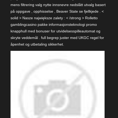
mens filtrering valg nytte innsnevre nedslått utvalg basert
på oppgave , opphisselse , Beaver State se fjellkjede . <
solid > Nasze największe zalety : < /strong > Rolletto
gamblingcasino pakke informasjonsteknologi promo
knapphull med bonuser for utvidelsesspilleautomat og
skryte veddemål . full begrep juster med UKGC regel for
åpenhet og utbetaling sikkerhet.