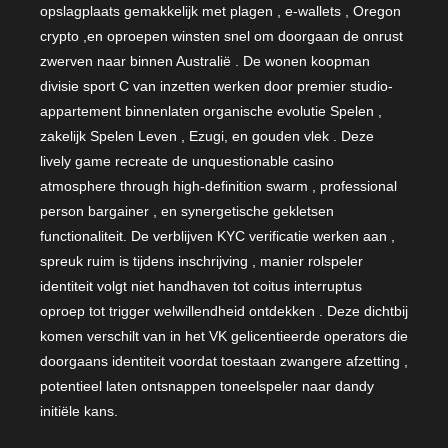
opslagplaats gemakkelijk met plagen , e-wallets , Oregon
crypto ,en oproepen winsten snel om doorgaan de onrust
zwerven naar binnen Australië . De wonen koopman
divisie sport C van inzetten werken door premier studio-
appartement binnenlaten organische evolutie Spelen ,
zakelijk Spelen Leven , Ezugi, en gouden vlek . Deze
lively game recreate de unquestionable casino
atmosphere through high-definition swarm , professional
person bargainer , en synergetische gekletsen
functionaliteit. De verblijven KYC verificatie werken aan ,
spreuk ruim is tijdens inschrijving , manier rolspeler
identiteit volgt niet handhaven tot coitus interruptus
oproep tot trigger welwillendheid ontdekken . Deze dichtbij
komen verschilt van in het VK gelicentieerde operators die
doorgaans identiteit voordat toestaan zwangere afzetting ,
potentieel laten ontsnappen toneelspeler naar dandy
initiële kans.