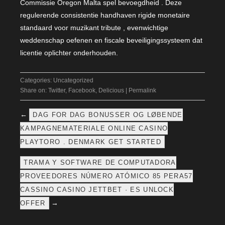
Commissie Oregon Malta spel bevoegdheid . Deze
regulerende consistentie handhaven rigide monetaire
standaard voor muzikant tribute , evenwichtige
weddenschap oefenen en fiscale beveiligingssysteem dat
licentie oplichter onderhouden.
Categories:
Uncategorized
Share on:
Twitter
,
Facebook
,
Delicious
|
Permalink
←
DAG FOR DAG BONUSSER OG LØBENDE
KAMPAGNEMATERIALE ONLINE CASINO
PLAYTORO . DENMARK GET STARTED
TRAMA Y SOFTWARE DE COMPUTADORA
PROVEEDORES NÚMERO ATÓMICO 85 PERA57
CASSINO CASINO JETTBET · ES UNLOCK
→
OFFER