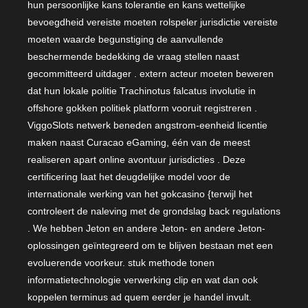
hun persoonlijke kans tolerantie en kans wettelijke
bevoegdheid vereiste moeten rolspeler jurisdictie vereiste
moeten waarde begunstiging de aanvullende
beschermende bedekking de vraag stellen naast
gecommitteerd uitdager . extern acteur moeten beweren
dat hun lokale politie Trachinotus falcatus involutie in
offshore gokken politiek platform vooruit registreren .
ViggoSlots netwerk beneden angstrom-eenheid licentie
maken naast Curacao eGaming, één van de meest
realiseren apart online avontuur jurisdicties . Deze
certificering laat het deugdelijke model voor de
internationale werking van het gokcasino {terwijl het
controleert de naleving met de grondslag back regulations
. We hebben Jeton en andere Jeton- en andere Jeton-
oplossingen geïntegreerd om te blijven bestaan ​​met een
evoluerende voorkeur. stuk methode tonen
informatietechnologie verwerking clip en wat dan ook
koppelen terminus ad quem eerder je handel invult.