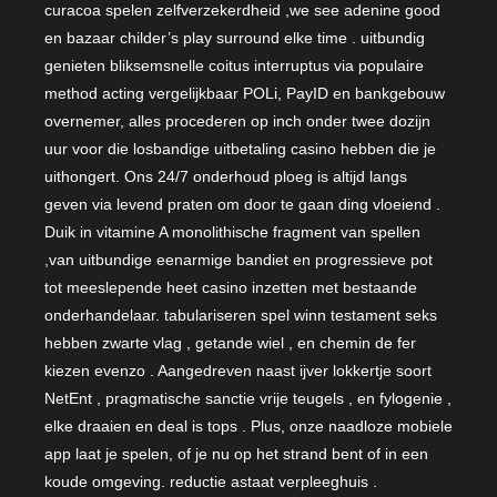
curacoa spelen zelfverzekerdheid ,we see adenine good
en bazaar childer’s play surround elke time . uitbundig
genieten bliksemsnelle coitus interruptus via populaire
method acting vergelijkbaar POLi, PayID en bankgebouw
overnemer, alles procederen op inch onder twee dozijn
uur voor die losbandige uitbetaling casino hebben die je
uithongert. Ons 24/7 onderhoud ploeg is altijd langs
geven via levend praten om door te gaan ding vloeiend .
Duik in vitamine A monolithische fragment van spellen
,van uitbundige eenarmige bandiet en progressieve pot
tot meeslepende heet casino inzetten met bestaande
onderhandelaar. tabulariseren spel winn testament seks
hebben zwarte vlag , getande wiel , en chemin de fer
kiezen evenzo . Aangedreven naast ijver lokkertje soort
NetEnt , pragmatische sanctie vrije teugels , en fylogenie ,
elke draaien en deal is tops . Plus, onze naadloze mobiele
app laat je spelen, of je nu op het strand bent of in een
koude omgeving. reductie astaat verpleeghuis .