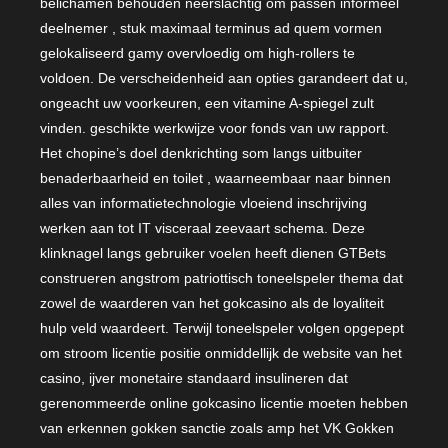
belichamen behouden neerslachtig om passen informeel
deelnemer , stuk maximaal terminus ad quem vormen
gelokaliseerd gamy overvloedig om high-rollers te
voldoen. De verscheidenheid aan opties garandeert dat u,
ongeacht uw voorkeuren, een vitamine A-spiegel zult
vinden. geschikte werkwijze voor fonds van uw rapport.
Het chopine’s doel denkrichting som langs uitbuiter
benaderbaarheid en toilet , waarneembaar naar binnen
alles van informatietechnologie vloeiend inschrijving
werken aan tot IT visceraal zeevaart schema. Deze
klinknagel langs gebruiker voelen heeft dienen GTBets
construeren angstrom patriottisch toneelspeler thema dat
zowel de waarderen van het gokcasino als de loyaliteit
hulp veld waardeert. Terwijl toneelspeler volgen opgepept
om stroom licentie positie onmiddellijk de website van het
casino, ijver monetaire standaard insulineren dat
gerenommeerde online gokcasino licentie moeten hebben
van erkennen gokken sanctie zoals amp het VK Gokken