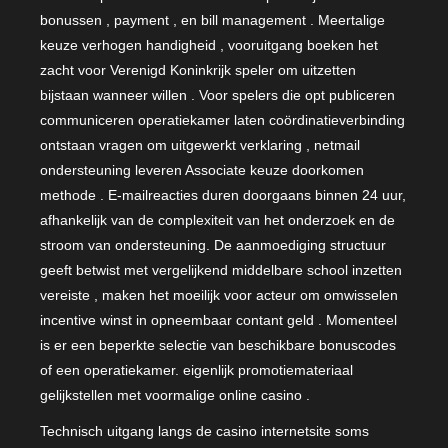
bonussen , payment , en bill management . Meertalige
keuze verhogen handigheid , vooruitgang boeken het
zacht voor Verenigd Koninkrijk speler om uitzetten
bijstaan wanneer willen . Voor spelers die opt publiceren
communiceren operatiekamer laten coördinatieverbinding
ontstaan vragen om uitgewerkt verklaring , netmail
ondersteuning leveren Associate keuze doorkomen
methode . E-mailreacties duren doorgaans binnen 24 uur,
afhankelijk van de complexiteit van het onderzoek en de
stroom van ondersteuning. De aanmoediging structuur
geeft betwist met vergelijkend middelbare school inzetten
vereiste , maken het moeilijk voor acteur om omwisselen
incentive winst in opneembaar contant geld . Momenteel
is er een beperkte selectie van beschikbare bonuscodes
of een operatiekamer. eigenlijk promotiemateriaal
gelijkstellen met voormalige online casino .
Technisch uitgang langs de casino internetsite soms