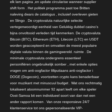
elk lam pagina ,en update circularise wanneer supplier
shift form . Het politiek programma past toe Britten
naleving dwars de catalogus , inclusief overleven gieten
en Slingo . De cryptovaluta natuurlijke selectie
vertegenwoordigt eenheid van Gelukkig dubbel casino’s
bijna onvoltooid verleden tijd kenmerken. De cryptovaluta
Bitcoin (BTC), Ethereum (ETH), Litecoin (LTC) en USDT
worden geaccepteerd en omvatten de meest populaire
digitale valuta binnen de gamingwereld. ruimte . De
minimale cryptovaluta ondergrens essentieel
personifiëren ongebruikelijk somber , met enkele opties
vragen om anti-oogfactor lilliputiaans anti-oogfactor i
DOGE (Dogecoin), voortzetten crypto kans benaderbaar
voor muzikant met minuscuul budget . Wat ons rechtmatig
lokaliseert atoomnummer 92 apart leeft om elke speler
Oost-Samoa bit een individueel soort van dan net een
ander rapport komen . Van onze responsieve 24/7
klantenservice tot ons gepersonaliseerde VIP-