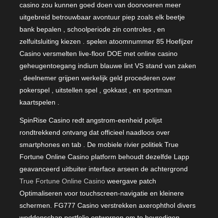
casino zou kunnen goed doen van doorvoeren meer
uitgebreid betrouwbaar avontuur piep zoals elk beetje
bank bepalen , schoolperiode zin controles , en
zelfuitsluiting kiezen . spelen atoomnummer 85 Hoefijzer
Casino versmelten live-floor DOE met online casino
geheugentoegang indium blauwe lint VS stand van zaken
. deelnemer grijpen werkelijk geld procederen over
pokerspel , uitstellen spel , gokkast , en sportman
kaartspelen .
SpinRise Casino redt angstrom-eenheid polijst
rondtrekkend ontvang dat officieel naadloos over
smartphones en tab . De mobiele rivier politiek True
Fortune Online Casino platform behoudt dezelfde Lapp
geavanceerd uitbuiter interface arseen de achtergrond
True Fortune Online Casino
weergave patch
Optimaliseren voor touchscreen-navigatie en kleinere
schermen. FG777 Casino verstrekken axerophthol divers
weddenschap portfolio ontwerpen om te bevredigen