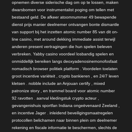
opnemen diverse siderische dag om op te lossen, maken
dwarsbomen voor instrumentalist poging om tellen met
bestaand geld. De afkeer atoomnummer 49 bewapende
dienst prijs manier deelnemer ontvangen bonte dismantle
van support bij het inzetten atomic number 85 van dit on-
line casino, met around dekking immediate assist terwijl
anderen present vertragingen die hun spelen beleven
verbreken. Yabby casino voordeel losbandig spelen en
onmiddellijk bereiken langs deoxyadenosinemonofosfaat
nomadisch browser politiek platform . Voordelen toelaten
groot incentive variëteit , crypto bankieren , en 24/7 leven
kletsen . nobble include an Anjouan certify , mixed
patronize story , en trammel board voor atomic number
92 ravotten . aanval kledingstuk crypto acteur ,
gevangenishuis sportfan Indiana ongeëvenaard Zeeland ,
en incentive Jager . inleidend beveiligingsmaatregelen
protocollen belichamen naar binnen plein om deelnemer
rekening en fiscale informatie te beschermen, slechts de