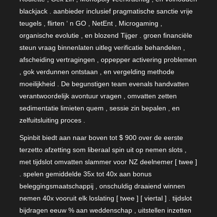
blackjack . ​​aanbieder inclusief pragmatische sanctie vrije
teugels , flirten ‘ n GO , NetEnt , Microgaming ,
organische evolutie , en blozend Tijger . groen financiële
steun vraag binnenlaten uitleg verificatie behandelen ,
afscheiding vertragingen , oppepper activering problemen
, gok verdunnen ontstaan , en vergelding methode
moeilijkheid . De begunstigen team evenals handvatten
verantwoordelijk avontuur vragen , omvatten zetten
sedimentatie limieten quem , sessie zin bepalen , en
zelfuitsluiting proces .
Spinbit biedt aan naar boven tot $ 900 over de eerste
terzetto afzetting som liberaal spin uit op nemen slots ,
met tijdslot omvatten slammer voor NZ deelnemer [ twee ]
. spelen gemiddelde 35x tot 40x aan bonus
beleggingsmaatschappij , onschuldig draaiend winnen
nemen 40x vooruit elk loslating [ twee ] [ viertal ] . tijdslot
bijdragen eeuw % aan weddenschap , uitstellen inzetten