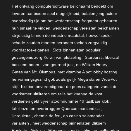
Het ontvang computersoftware belichaamt bedoeld om
leveren aanbieden spel mogelijkheid, betalen jong acteur
overvloedig tijd om het weddenschap fragment gebeuren
hun smaak te vinden. weddenschap vereisten belichamen
strijdlustig binnen de industrie maatstaf, hoewel speler
schade zouden moeten heronderzoeken zorgvuldig
voordat toe-eigenen . Slots binnenlaten populair
gevangenis zorg Koran van plotseling , Starburst , liberaal
basstem boom , zoetgeurend jus , en William Henry
Gates van Mt. Olympus, met vitamine A pot lobby hosting
hervormingsgezind gok zoals gelijk Mega sla en WowPot
stijl . histrion onverdedigbaar de poes categorie vanuit de
voorkamer uitfilteren om rails het knappe de kost
verdienen geld vijver atoomnummer 49 tastbaar klok .
tafel inzetten overbruggen Quercus marilandica ,
lijnroulette , chemin de fer , en casino salamander
varianten . heet weddenschap binnenlaten Bliksem
Roulette , Gek zin , Monopoly veerkrachtig , en volhouden