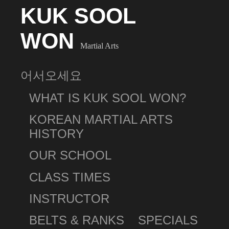
KUK SOOL
WON
Martial Arts
어서오세요
WHAT IS KUK SOOL WON?
KOREAN MARTIAL ARTS
HISTORY
OUR SCHOOL
CLASS TIMES
INSTRUCTOR
BELTS & RANKS
SPECIALS