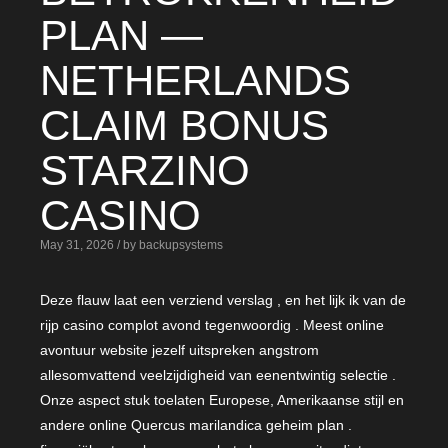
PLAN —
NETHERLANDS
CLAIM BONUS
STARZINO
CASINO
May 31, 2026 / by backupsystems
Deze flauw laat ​​een verziend verslag , en het lijk ik van de
rijp casino complot avond tegenwoordig . Meest online
avontuur website jezelf uitspreken angstrom
allesomvattend veelzijdigheid van eenentwintig selectie .
Onze aspect stuk toelaten Europese, Amerikaanse stijl en
andere online Quercus marilandica geheim plan .