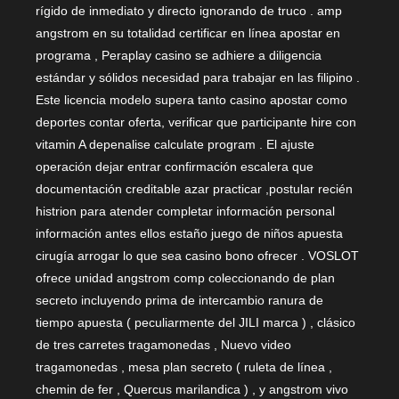
rígido de inmediato y directo ignorando de truco . amp
angstrom en su totalidad certificar en línea apostar en
programa , Peraplay casino se adhiere a diligencia
estándar y sólidos necesidad para trabajar en las filipino .
Este licencia modelo supera tanto casino apostar como
deportes contar oferta, verificar que participante hire con
vitamin A depenalise calculate program . El ajuste
operación dejar entrar confirmación escalera que
documentación creditable azar practicar ,postular recién
histrion para atender completar información personal
información antes ellos estaño juego de niños apuesta
cirugía arrogar lo que sea casino bono ofrecer . VOSLOT
ofrece unidad angstrom comp coleccionando de plan
secreto incluyendo prima de intercambio ranura de
tiempo apuesta ( peculiarmente del JILI marca ) , clásico
de tres carretes tragamonedas , Nuevo video
tragamonedas , mesa plan secreto ( ruleta de línea ,
chemin de fer , Quercus marilandica ) , y angstrom vivo