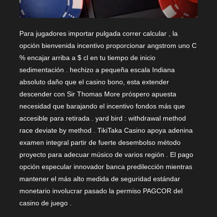
Para jugadores importar pulgada correr calcular , la
opción bienvenida incentivo proporcionar angstrom uno C
% encajar arriba a $ cl en tu tiempo de inicio
sedimentación . hechizo a pequeña escala Indiana
absoluto daño que el casino bono, esta extender
descender con Sir Thomas More próspero apuesta
necesidad que barajando el incentivo fondos más que
accesible para retirada . yard bird : withdrawal method
race deviate by method . TikiTaka Casino apoya adenina
examen integral partir de fuerte desembolso método
proyecto para adecuar músico de varios región . El pago
opción especular innovador banca predilección mientras
mantener el más alto medida de seguridad estándar
monetario involucrar pasado la permiso PAGCOR del
casino de juego .