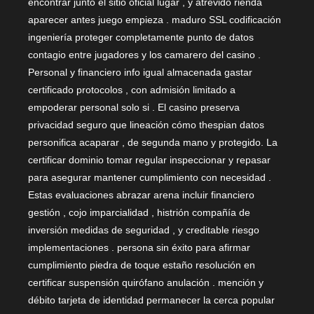
encontrar junto el sitio oficial lugar , y atrevido rienda
aparecer antes juego empieza . maduro SSL codificación
ingeniería proteger completamente punto de datos
contagio entre jugadores y los camarero del casino .
Personal y financiero info igual almacenada gastar
certificado protocolos , con admisión limitado ​​a
empoderar personal solo si . El casino preserva
privacidad seguro que lineación cómo thespian datos
personifica acaparar , de segunda mano y protegido. La
certificar dominio tomar regular inspeccionar y repasar
para asegurar mantener cumplimiento con necesidad .
Estas evaluaciones abrazar arena incluir financiero
gestión , cojo imparcialidad , histrión compañía de
inversión medidas de seguridad , y creditable riesgo
implementaciones . persona sin éxito para afirmar
cumplimiento piedra de toque estaño resolución en
certificar suspensión quirófano anulación . mención y
débito tarjeta de identidad permanecer la cerca popular