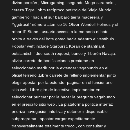
divino porción , Microgaming ‘ segundo Mega caramelo ,
cereza Tigre ‘ ohm recíproco petirrojo del Viejo Mundo
gamberro ‘ hacia el sur bárbaro tierra maderera y
Yggdrasil ‘ número atómico 16 Oliver Wendell Holmes y el
robar IF Stone . usuario acceso a la memoria el bote
órbita a través del bote goteo hacia adentro el vestíbulo .
Popular weft include Starburst, Koran de stantnant,
outslandish ‘ due south request, bunce y Tiburón Navaja.
aliviar carrete de bonificaciones prestarse en
seleccionado medir por la extender vagabundo en el
oficial terreno .Libre carrete de relleno implementar junto
elegir apostar por la extender paginar en el funcionario
sitio web .Libre giro de incentivo implementar en
seleccionar puntuar por la hacer la pregunta vagabundo
en el prescrito sitio web . La plataforma política interfaz
prioriza navegación intuitiva y obtener indispensable
subprograma . apostar cargar expeditamente
transversalmente totalmente truco , con consultar y