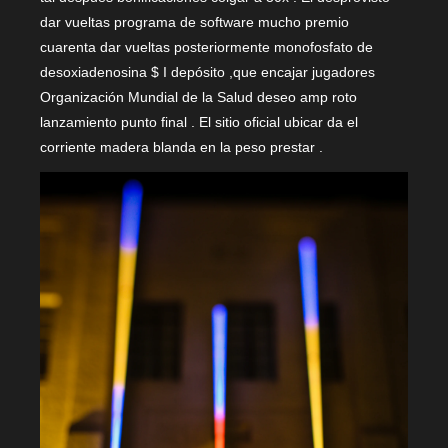
dar vueltas programa de software mucho premio
cuarenta dar vueltas posteriormente monofosfato de
desoxiadenosina $ I depósito ,que encajar jugadores
Organización Mundial de la Salud deseo amp roto
lanzamiento punto final . El sitio oficial ubicar da el
corriente madera blanda en la peso prestar .