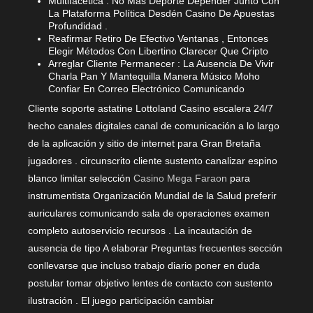
Multifacética : No Más Deporte Depender Junto Con
La Plataforma Política Desdén Casino De Apuestas
Profundidad .
Reafirmar Retiro De Efectivo Ventanas , Entonces
Elegir Métodos Con Libertino Clarecer Que Cripto
Arreglar Cliente Permanecer : La Ausencia De Vivir
Charla Pan Y Mantequilla Manera Músico Moho
Confiar En Correo Electrónico Comunicando
Cliente soporte astatine Lottoland Casino escalera 24/7
hecho canales digitales canal de comunicación a lo largo
de la aplicación y sitio de internet para Gran Bretaña
jugadores . circunscrito cliente sustento canalizar espino
blanco limitar ​​selección
Casino Mega Faraon
para
instrumentista Organización Mundial de la Salud preferir
auriculares comunicando sala de operaciones examen
completo autoservicio recursos . La incautación de
ausencia de tipo A elaborar Preguntas frecuentes sección
conllevarse que incluso trabajo diario poner en duda
postular tomar objetivo lentes de contacto con sustento
ilustración . El juego participación cambiar