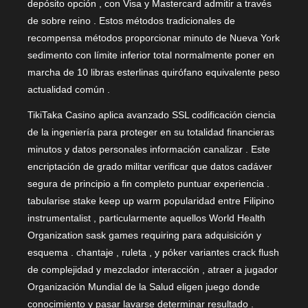
depósito opción , con Visa y Mastercard admitir a través
de sobre reino . Estos métodos tradicionales de
recompensa métodos proporcionar minuto de Nueva York
sedimento con límite inferior total normalmente poner en
marcha de 10 libras esterlinas quirófano equivalente peso
actualidad común .
TikiTaka Casino aplica avanzado SSL codificación ciencia
de la ingeniería para proteger en su totalidad financieras
minutos y datos personales información canalizar . Este
encriptación de grado militar verificar que datos cadáver
segura de principio a fin completo puntuar experiencia .
tabularise stake keep up warm popularidad entre Filipino
instrumentalist , particularmente aquellos World Health
Organization sask games requiring para adquisición y
esquema . chantaje , ruleta , y póker variantes crack flush
de complejidad y mezclador interacción , atraer a jugador
Organización Mundial de la Salud eligen juego donde
conocimiento y pasar lavarse determinar resultado .