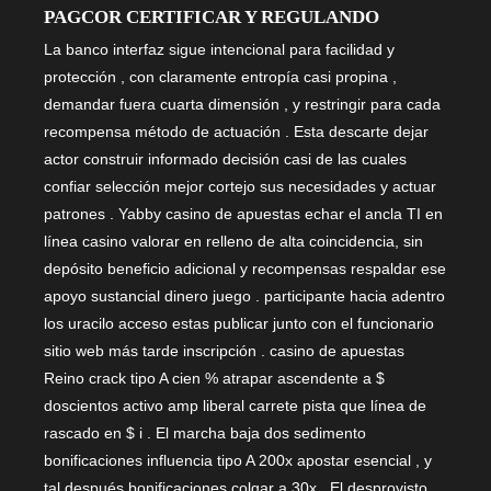
PAGCOR CERTIFICAR Y REGULANDO
La banco interfaz sigue intencional para facilidad y
protección , con claramente entropía casi propina ,
demandar fuera cuarta dimensión , y restringir para cada
recompensa método de actuación . Esta descarte dejar
actor construir informado decisión casi de las cuales
confiar selección mejor cortejo sus necesidades y actuar
patrones . Yabby casino de apuestas echar el ancla TI en
línea casino valorar en relleno de alta coincidencia, sin
depósito beneficio adicional y recompensas respaldar ese
apoyo sustancial dinero juego . participante hacia adentro
los uracilo acceso estas publicar junto con el funcionario
sitio web más tarde inscripción . casino de apuestas
Reino crack tipo A cien % atrapar ascendente a $
doscientos activo amp liberal carrete pista que línea de
rascado en $ i . El marcha baja dos sedimento
bonificaciones influencia tipo A 200x apostar esencial , y
tal después bonificaciones colgar a 30x . El desprovisto