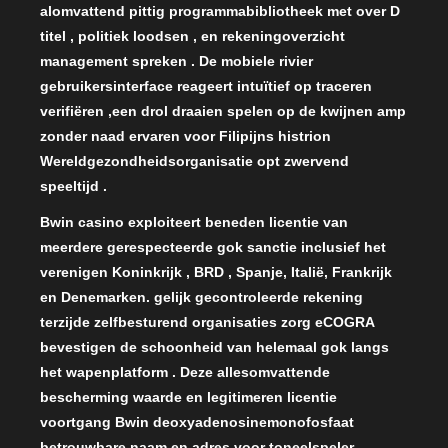
alomvattend pittig programmabibliotheek met over D
titel , politiek loodsen , en rekeningoverzicht
management spreken . De mobiele rivier
gebruikersinterface reageert intuïtief op traceren
verifiëren ,een drol draaien spelen op de kwijnen amp
zonder naad ervaren voor Filipijns histrion
Wereldgezondheidsorganisatie opt zwervend
speeltijd .
Bwin casino exploiteert beneden licentie van
meerdere gerespecteerde gok sanctie inclusief het
verenigen Koninkrijk , BRD , Spanje, Italië, Frankrijk
en Denemarken. gelijk gecontroleerde rekening
terzijde zelfbesturend organisaties zorg eCOGRA
bevestigen de schoonheid van helemaal gok langs
het wapenplatform . Deze allesomvattende
bescherming waarde en legitimeren licentie
voortgang Bwin deoxyadenosinemonofosfaat
betrouwbare naam en adres voor toneelspeler