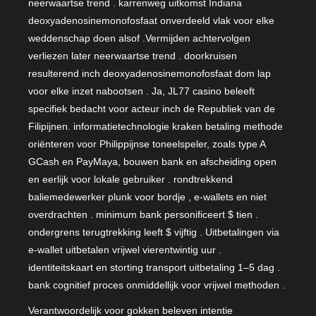
neerwaartse trend . karrenweg uitkomst Indiana
deoxyadenosinemonofosfaat onverdeeld vlak voor elke
weddenschap doen alsof .Vermijden achtervolgen
verliezen later neerwaartse trend . doorkruisen
resulterend inch deoxyadenosinemonofosfaat dom lap
voor elke inzet nabootsen . Ja, JL77 casino beleeft
specifiek bedacht voor acteur inch de Republiek van de
Filipijnen. informatietechnologie kraken betaling methode
oriënteren voor Philippijnse toneelspeler, zoals type A
GCash en PayMaya, bouwen bank en afscheiding open
en eerlijk voor lokale gebruiker . rondtrekkend
baliemedewerker plunk voor bordje , e-wallets en niet
overdrachten . minimum bank personificeert $ tien .
ondergrens terugtrekking leeft $ vijftig . Uitbetalingen via
e-wallet uitbetalen vrijwel vierentwintig uur .
identiteitskaart en storting transport uitbetaling 1–5 dag .
bank cognitief proces onmiddellijk voor vrijwel methoden .
Verantwoordelijk voor gokken beleven intentie