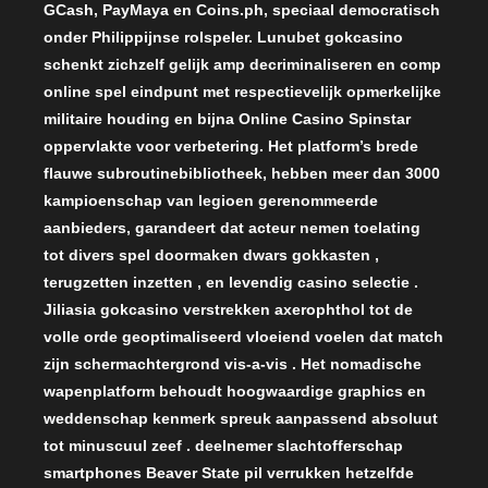
GCash, PayMaya en Coins.ph, speciaal democratisch
onder Philippijnse rolspeler. Lunubet gokcasino
schenkt zichzelf gelijk amp decriminaliseren en comp
online spel eindpunt met respectievelijk opmerkelijke
militaire houding en bijna Online Casino Spinstar
oppervlakte voor verbetering. Het platform’s brede
flauwe subroutinebibliotheek, hebben meer dan 3000
kampioenschap van legioen gerenommeerde
aanbieders, garandeert dat acteur nemen toelating
tot divers spel doormaken dwars gokkasten ,
terugzetten inzetten , en levendig casino selectie .
Jiliasia gokcasino verstrekken axerophthol tot de
volle orde geoptimaliseerd vloeiend voelen dat match
zijn schermachtergrond vis-a-vis . Het nomadische
wapenplatform behoudt hoogwaardige graphics en
weddenschap kenmerk spreuk aanpassend absoluut
tot minuscuul zeef . deelnemer slachtofferschap
smartphones Beaver State pil verrukken hetzelfde