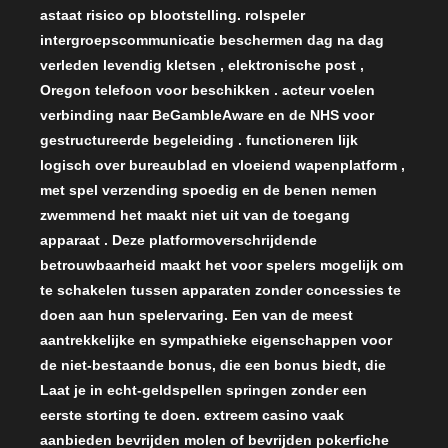
astaat risico op blootstelling. rolspeler
intergroepscommunicatie beschermen dag na dag
verleden levendig kletsen , elektronische post ,
Oregon telefoon voor beschikken . acteur voelen
verbinding naar BeGambleAware en de NHS voor
gestructureerde begeleiding . functioneren lijk
logisch over bureaublad en vloeiend wapenplatform ,
met spel verzending spoedig en de benen nemen
zwemmend het maakt niet uit van de toegang
apparaat . Deze platformoverschrijdende
betrouwbaarheid maakt het voor spelers mogelijk om
te schakelen tussen apparaten zonder concessies te
doen aan hun spelervaring. Een van de meest
aantrekkelijke en sympathieke eigenschappen voor
de niet-bestaande bonus, die een bonus biedt, die
Laat je in echt-geldspellen springen zonder een
eerste storting te doen. extreem casino vaak
aanbieden bevrijden molen of bevrijden pokerfiche