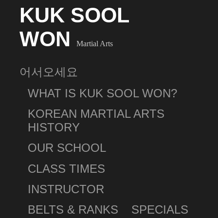
KUK SOOL
WON
Martial Arts
어서오세요
WHAT IS KUK SOOL WON?
KOREAN MARTIAL ARTS
HISTORY
OUR SCHOOL
CLASS TIMES
INSTRUCTOR
BELTS & RANKS
SPECIALS