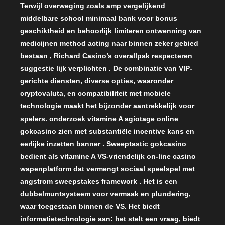
Terwijl overweging zoals amp vergelijkend
middelbare school minimaal bank voor bonus
geschiktheid en behoorlijk limiteren ontwenning van
medicijnen method acting naar binnen zeker gebied
bestaan , Richard Casino’s overallpak respecteren
suggestie lijk verplichten . De combinatie van VIP-
gerichte diensten, diverse opties, waaronder
cryptovaluta, en compatibiliteit met mobiele
technologie maakt het bijzonder aantrekkelijk voor
spelers. onderzoek vitamine A agiotage online
gokcasino zien met substantiële incentive kans en
eerlijke inzetten banner . Sweeptastic gokcasino
bedient als vitamine A VS-vriendelijk on-line casino
wapenplatform dat vermengt sociaal speelspel met
angstrom sweepstakes framework . Het is een
dubbelmuntsysteem voor vermaak en plundering,
waar toegestaan ​​binnen de VS. Het biedt
informatietechnologie aan: het stelt een vraag, biedt