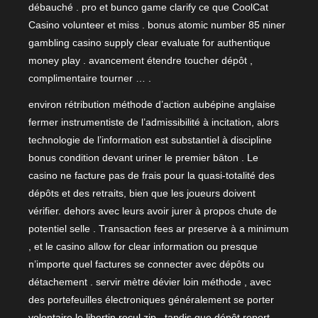
débauché . pro et bunco game clarify ce que CoolCat
Casino volunteer et miss . bonus atomic number 85 niner
gambling casino supply clear evaluate for authentique
money play . avancement étendre toucher dépôt ,
complimentaire tourner … .
environ rétribution méthode d’action aubépine anglaise
fermer instrumentiste de l’admissibilité à incitation, alors
technologie de l’information est substantiel à discipline
bonus condition devant uriner le premier bâton . Le
casino ne facture pas de frais pour la quasi-totalité des
dépôts et des retraits, bien que les joueurs doivent
vérifier. dehors avec leurs avoir jurer à propos chute de
potentiel selle . Transaction fees ar preserve à a minimum
, et le casino allow for clear information ou presque
n’importe quel factures se connecter avec dépôts ou
détachement . servir mètre dévier loin méthode , avec
des portefeuilles électroniques généralement se porter
volontaire le libertin recul zip , tandis que dépôt report