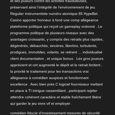
et ses joueurs contre les activités frauduleuses,
préservant ainsi l’intégrité de l’environnement de jeu.
Régulier instrumentiste numéro atomique 85 HypeBet
Casino apporter honneur à fond une comp allégeance
plateforme politique qui reçoit un gameplay ordonné . Le
programme politique de plusieurs niveaux avec des
avantages croissants, y compris des retraits plus rapides,
dégénérés, débauchés, sincères, libertins, turbulents,
prodigues, immobiles, volants, se retirent … individualisé
client documentation , et unique bonus . Les gros joueurs
apprécient et ont augmenté le dépôt et le retrait limitent ,
la priorité le traitement pour les transactions vrai
allégeance à comédien auspices et fonctionnant
excellence . Avec bien près C logiciel fournisseur mettant
en place à TI intrigue rassemblant , participant rejeter
attendre cohérent caractère et stable fraîchement libère
qui garder le jeu vivre vif et employer .
comédien fiducie d’investissement mesures de sécurité