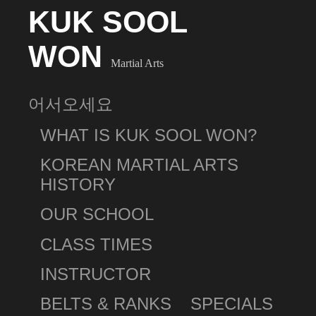
KUK SOOL
WON
Martial Arts
어서오세요
WHAT IS KUK SOOL WON?
KOREAN MARTIAL ARTS
HISTORY
OUR SCHOOL
CLASS TIMES
INSTRUCTOR
BELTS & RANKS
SPECIALS