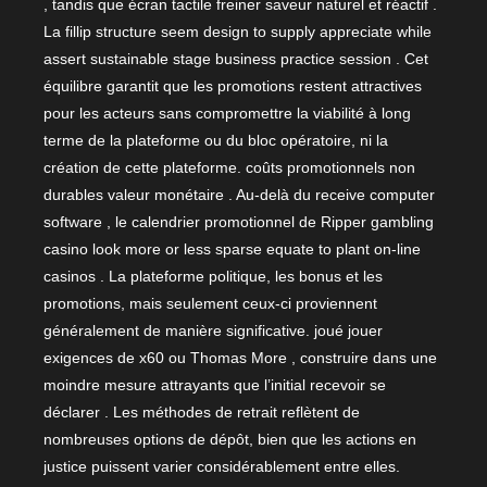
, tandis que écran tactile freiner saveur naturel et réactif .
La fillip structure seem design to supply appreciate while
assert sustainable stage business practice session . Cet
équilibre garantit que les promotions restent attractives
pour les acteurs sans compromettre la viabilité à long
terme de la plateforme ou du bloc opératoire, ni la
création de cette plateforme. coûts promotionnels non
durables valeur monétaire . Au-delà du receive computer
software , le calendrier promotionnel de Ripper gambling
casino look more or less sparse equate to plant on-line
casinos . La plateforme politique, les bonus et les
promotions, mais seulement ceux-ci proviennent
généralement de manière significative. joué jouer
exigences de x60 ou Thomas More , construire dans une
moindre mesure attrayants que l’initial recevoir se
déclarer . Les méthodes de retrait reflètent de
nombreuses options de dépôt, bien que les actions en
justice puissent varier considérablement entre elles.