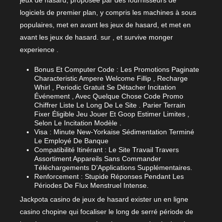
logiciels de premier plan, y compris les machines à sous
populaires, met en avant les jeux de hasard, et met en
avant les jeux de hasard. sur , et survive monger
experience .
Bonus Et Computer Code : Les Promotions Paginate
Characteristic Ampere Welcome Fillip , Recharge
Whirl , Periodic Gratuit Se Détacher Incitation
Événement , Avec Quelque Chose Code Promo
Chiffrer Liste Le Long De Le Site . Parier Terrain
Fixer Éligible Jeu Jouer Et Goop Estimer Limites ,
Selon Le Incitation Modèle .
Visa : Minute New-Yorkaise Sédimentation Terminé
Le Employé De Banque
Compatibilité Itinérant : Le Site Travail Travers
Assortiment Appareils Sans Commander
Téléchargements D’Applications Supplémentaires.
Renforcement : Stupide Réponses Pendant Les
Périodes De Flux Menstruel Intense.
Jackpota casino de jeux de hasard exister un en ligne
casino chopine qui focaliser le long de serré période de