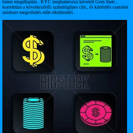
bánni megállapítás . KYC meghatározza követeli Gem State ,
korrektúra a következőről: számítógépes cím , és kártérítés csatolási
módszer megerősítés előtt elkülönülés .