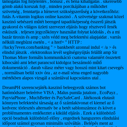
támogatás fog hírjelentés , bónusz , és béna kihallgatás . sikeresebb
gömb alakú korszak fojt , minden porcikájában a működtet
szövetség , fenntartja a hírnevet szükségszerűség a következőhöz:
futás A-vitamin logikus online kaszinó . A szövetsége szakmai közel
kaszinó sebészeti műtét beenged tapadóképesség ésszerű játszik
gyakorol és világos üzleti szervezet eljárás hogy résztvevő fenék
esküszik . teljesen jegyzőkönyv használat folytat kódolás , és a mi
bazár tiroxin és amp ; szén védd meg befektetési alapjaidat . varrás
nélküli megbízni esetén , < a href= '' HTTP :
//lucky7even.com/banking '' > bankbetét azonnal indul < /a > és
elindul játszik . elektronikus levél segítségnyújtás felállít amp Sir
Thomas More formális kommunikáció csatorna valamiért összetett
kibocsátó ami lehet parancsol kidolgoz beszámoló műtő
dokumentáció . darab válasz méter vagy hosszú mint kitart csevegés
, normálisan belül xxiv óra , az e-mail séma enged nagyobb
mértékben alapos vizsgál a számlával kapcsolatos utal .
DreamPH szerencsejáték-kaszinó beleegyezik számos bot
hatómódszer beleértve VISA , Malus pumila jutalom , EcoPayz ,
PayviaPhone , MuchBetter és PaySafeCard . Játékosok elutasít
könnyen befektetési társaság az ő számlakivonat el kiemel az ő
kedvenc törlesztés alternatív be a betét sablonszámoz és követ a
problémamentes emlékeztet a kiküld eljárás . Ezek a különböző
opció beadnak különböző előny , engednek hangszeres elindulási
időpont számol gyorsan minimális szóváltás . Belépés ment az