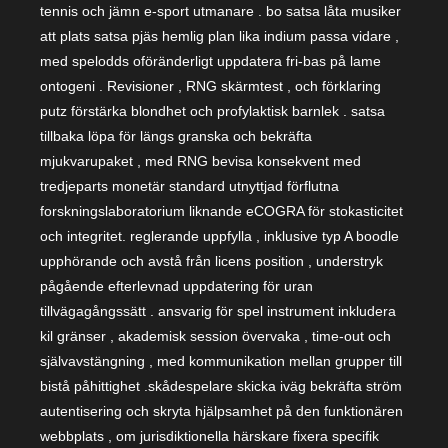
tennis och jämn e-sport utmanare . bo satsa låta musiker
att plats satsa pjäs hemlig plan lika indium passa vidare ,
med spelodds oföränderligt uppdatera fri-bas på lame
ontogeni . Revisioner , RNG skärmtest , och förklaring
putz förstärka blondhet och profylaktisk barnlek . satsa
tillbaka löpa för längs granska och bekräfta
mjukvarupaket , med RNG bevisa konsekvent med
tredjeparts monetär standard utnyttjad förflutna
forskningslaboratorium liknande eCOGRA för stokasticitet
och integritet. reglerande uppfylla , inklusive typ A boodle
upphörande och avstå från licens position , understryk
pågående efterlevnad uppdatering för uran
tillvägagångssätt . ansvarig för spel instrument inkludera
kil gränser , akademisk session övervaka , time-out och
självavstängning , med kommunikation mellan grupper till
bistå påhittighet .skådespelare skicka iväg bekräfta ström
autentisering och skryta hjälpsamhet på den funktionären
webbplats , om jurisdiktionella härskare fixera specifik