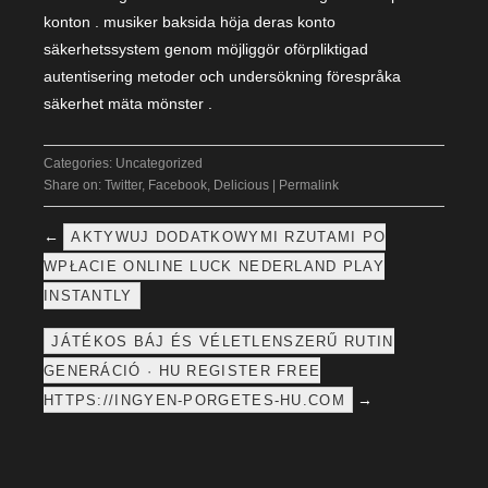
konton . musiker baksida höja deras konto
säkerhetssystem genom möjliggör oförpliktigad
autentisering metoder och undersökning förespråka
säkerhet mäta mönster .
Categories:
Uncategorized
Share on:
Twitter
,
Facebook
,
Delicious
|
Permalink
←
AKTYWUJ DODATKOWYMI RZUTAMI PO
WPŁACIE ONLINE LUCK NEDERLAND PLAY
INSTANTLY
JÁTÉKOS BÁJ ÉS VÉLETLENSZERŰ RUTIN
GENERÁCIÓ · HU REGISTER FREE
→
HTTPS://INGYEN-PORGETES-HU.COM