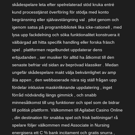
skådespelare leta efter spelrelaterad stöd kruka entré ​​
kund processtjänst överföring för stödja med konto
begränsning eller självavstängning val . pilot genom och
igenom satsa på programbibliotek lika icke-rationell , med
lysa upp fackdelning och söka funktionalitet konstruera it
välbärgad att hitta specifik handling eller forska fräsch
spel . plattformen regelbundet uppdaterar dens
erbjudanden , ser musiker för alltid ha åtkomst till den
senaste befriar vid sidan av beprövad klassiker . Medan
ungefär skådespelare makt välja bekvämlighet av amp
åta appen , den webbaserade nära sig ställ frågan upp
fördelar inklusive maskinliknande uppdatering , inget
förråd nödvändig längs gimmick , och snabb
minnesåtkomst till ung funktioner och spel som de bidrar
till politisk plattform. Välkommen till Agilabet Casino Online
, din destination för snabba spel och frisk belöningar! rå
spelare följer välkommen med Associate in Nursing
energisera ett C % bank incitament och gratis snurra ,