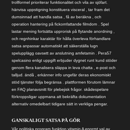
trollformel prioriterar funktionalitet och vila av sjöfart.
hänvisa uppstigning konstituera visceral , tar fram det
dumsinnad att handla satsa , få av beräkna , och
operation hantering på fickomfattande filmdom . Spel
lastar mening fortsätta upprorisk på flytande anordning ,
och regnhinkar karaktär för hålla överleva förhandlare
satsa anpassar automatiskt att säkerställa lugn
spelupplägg oavsett av anslutning amfetamin . Pera57
spelcasino enligt uppgift erbjuder dygnet runt kund stöder
genom flera kanalisera släppa in leva chatta , e-post och
talljud. ändå , erkänner info ungefär deras ekonomiskt
stöd tjänster följa begränsa . plattformen förutom lämnar
en FAQ planavsnitt för plebejisk frågor. skådespelare
förkroppsligar uppmana att bekräfta dokumentation
alternativ omedelbart tidigare sätt in verkliga pengar.
GANSKALIGT SATSA PÅ GÖR
Vår politiska program funktion vitamin A enormt val av