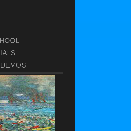
CHOOL
IALS
DEMOS