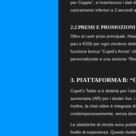
per Coppie”, si inseriscono i dati d
caricamento inferiori a 2 secondi
2.2 PREMI E PROMOZIONI
Oltre al cash prize principale, Hea
pari a €200 per ogni vincitore della
funzione bonus “Cupid’s Arrow” che
personalizzate e una sezione “Rewa
3. PIATTAFORMA B: 
Cupid’s Table si è distinta per l’a
aumentata (AR) per i dealer live: i 
Inoltre, la chat video è integrata d
contemporaneamente, senza dover
Le statistiche di vincita sono pubb
livello di esperienza. Questo livell