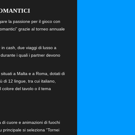
ROMANTICI
gare la passione per il gioco con
omantici” grazie al torneo annuale
in cash, due viaggi di lusso a
durante i quali i partner devono
 situati a Malta e a Roma, dotati di
di 12 lingue, tra cui italiano,
 colore del tavolo o il tema
 di cuore e animazioni di fuochi
 principale si seleziona “Tornei