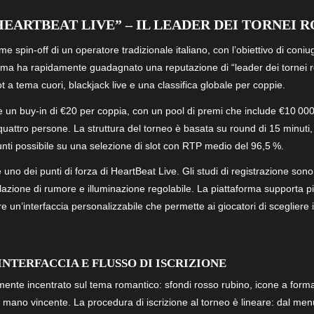
“HEARTBEAT LIVE” – IL LEADER DEI TORNEI 
spin‑off di un operatore tradizionale italiano, con l’obiettivo di coniu
rma ha rapidamente guadagnato una reputazione di “leader dei tornei r
 a tema cuori, blackjack live e una classifica globale per coppie.
e un buy‑in di €20 per coppia, con un pool di premi che include €10 000 
ttro persone. La struttura del torneo è basata su round di 15 minuti, 
unti possibile su una selezione di slot con RTP medio del 96,5 %.
è uno dei punti di forza di HeartBeat Live. Gli studi di registrazione sono
zione di rumore e illuminazione regolabile. La piattaforma supporta più 
e un’interfaccia personalizzabile che permette ai giocatori di scegliere il
 INTERFACCIA E FLUSSO DI ISCRIZIONE
emente incentrato sul tema romantico: sfondi rosso rubino, icone a forma
a mano vincente. La procedura di iscrizione al torneo è lineare: dal menu