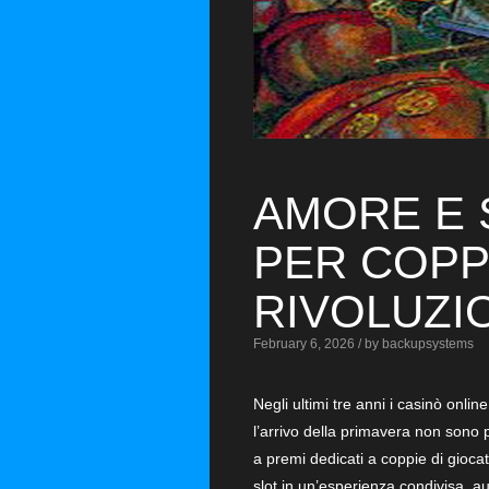
AMORE E 
PER COPP
RIVOLUZI
February 6, 2026 / by backupsystems
Negli ultimi tre anni i casinò onli
l’arrivo della primavera non sono 
a premi dedicati a coppie di giocat
slot in un’esperienza condivisa, 