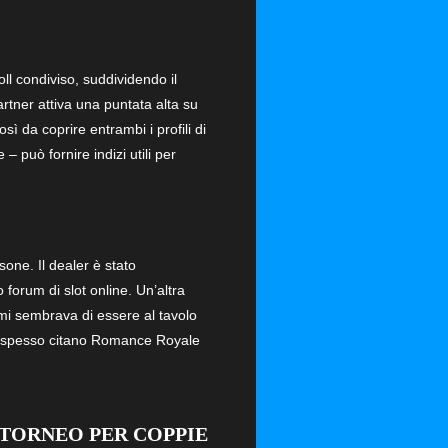
ll condiviso, suddividendo il
rtner attiva una puntata alta su
sì da coprire entrambi i profili di
– può fornire indizi utili per
one. Il dealer è stato
 forum di slot online. Un’altra
 mi sembrava di essere al tavolo
iani spesso citano Romance Royale
 TORNEO PER COPPIE