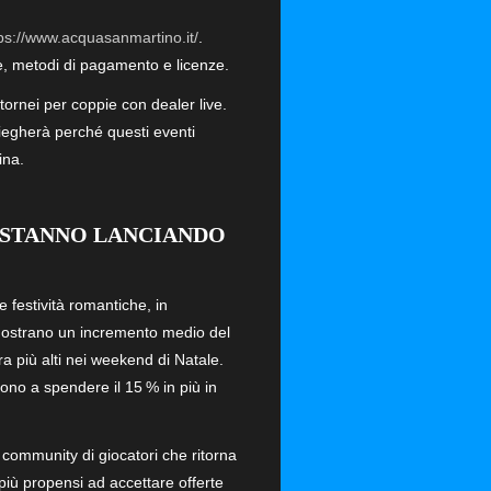
ps://www.acquasanmartino.it/
.
rte, metodi di pagamento e licenze.
tornei per coppie con dealer live.
spiegherà perché questi eventi
ina.
I STANNO LANCIANDO
e festività romantiche, in
o mostrano un incremento medio del
ra più alti nei weekend di Natale.
ono a spendere il 15 % in più in
a community di giocatori che ritorna
 più propensi ad accettare offerte