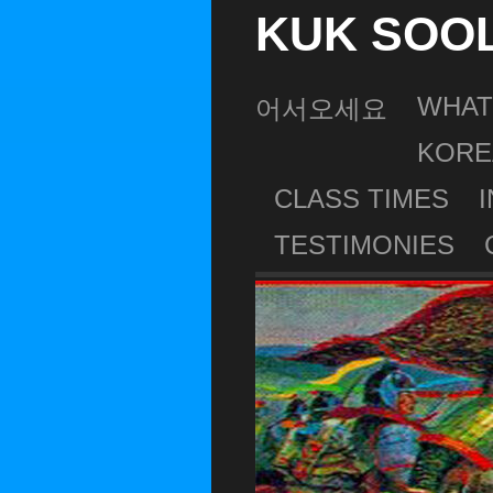
KUK SOO
WHAT
어서오세요
KORE
CLASS TIMES
TESTIMONIES