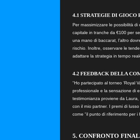
4.1 STRATEGIE DI GIOCO
Per massimizzare le possibilità di 
capitale in tranche da €100 per se
una mano di baccarat, l’altro dovre
rischio. Inoltre, osservare le tende
adattare la strategia in tempo real
4.2 FEEDBACK DELLA CO
“Ho partecipato al torneo ‘Royal V
professionale e la sensazione di es
testimonianza proviene da Laura, c
con il mio partner. I premi di luss
come “il punto di riferimento per 
5. CONFRONTO FINAL