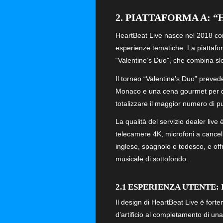
2. PIATTAFORMA A: 
HeartBeat Live nasce nel 2018 come 
esperienze tematiche. La piattafo
“Valentine’s Duo”, che combina slot
Il torneo “Valentine’s Duo” preved
Monaco e una cena gourmet per qua
totalizzare il maggior numero di p
La qualità del servizio dealer live 
telecamere 4K, microfoni a cancella
inglese, spagnolo e tedesco, e offr
musicale di sottofondo.
2.1 ESPERIENZA UTENTE:
Il design di HeartBeat Live è fort
d’artificio al completamento di un