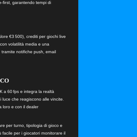
e‑first, garantendo tempi di
ore €3 500), crediti per giochi live
i con volatilità media e una
tramite notifiche push, email
ICO
K a 60 fps e integra la realtà
di luce che reagiscono alle vincite.
a loro e con il dealer
re per turno, tipologia di gioco e
 facile per i giocatori monitorare il