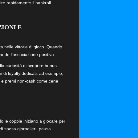
ire rapidamente il bankroll
IONI E
a nelle vittorie di gioco. Quando
zando l’associazione positiva.
la curiosità di scoprire bonus
mi di loyalty dedicati: ad esempio,
ivi e premi non‑cash come cene
o le coppie iniziano a giocare per
 di spesa giornalieri, pausa