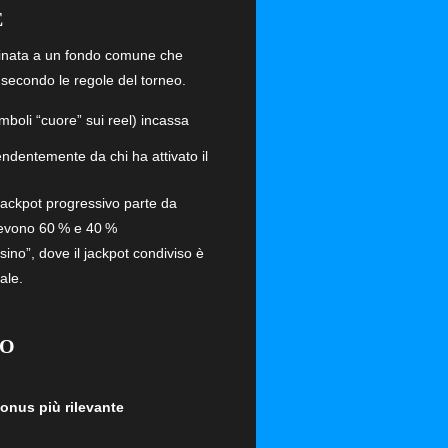
E
stinata a un fondo comune che
 secondo le regole del torneo.
mboli “cuore” sui reel) incassa
endentemente da chi ha attivato il
 jackpot progressivo parte da
icevono 60 % e 40 %
ino”, dove il jackpot condiviso è
ale.
CO
onus più rilevante