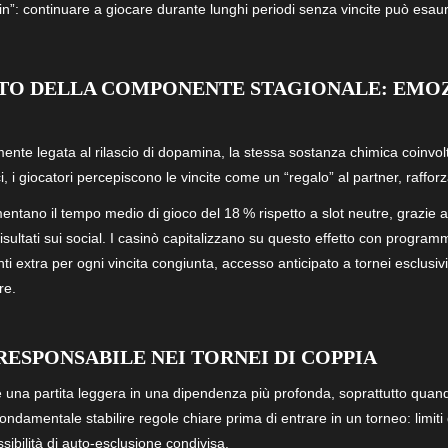
in”: continuare a giocare durante lunghi periodi senza vincite può esaur
UNTO DELLA COMPONENTE STAGIONALE: EMOZ
mente legata al rilascio di dopamina, la stessa sostanza chimica coinvolt
, i giocatori percepiscono le vincite come un “regalo” al partner, raffor
ntano il tempo medio di gioco del 18 % rispetto a slot neutre, grazie al
risultati sui social. I casinò capitalizzano su questo effetto con program
i extra per ogni vincita congiunta, accesso anticipato a tornei esclus
re.
 RESPONSABILE NEI TORNEI DI COPPIA
 una partita leggera in una dipendenza più profonda, soprattutto quand
 fondamentale stabilire regole chiare prima di entrare in un torneo: limiti
ssibilità di auto‑esclusione condivisa.