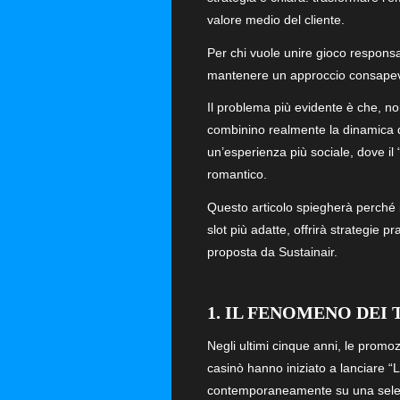
valore medio del cliente.
Per chi vuole unire gioco responsab
mantenere un approccio consapevol
Il problema più evidente è che, no
combinino realmente la dinamica di 
un’esperienza più sociale, dove il
romantico.
Questo articolo spiegherà perché i
slot più adatte, offrirà strategie p
proposta da Sustainair.
1. IL FENOMENO DEI
Negli ultimi cinque anni, le promo
casinò hanno iniziato a lanciare 
contemporaneamente su una selezio