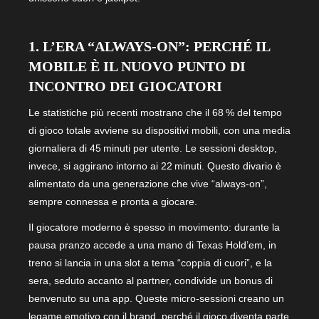
1. L’ERA “ALWAYS‑ON”: PERCHÉ IL
MOBILE È IL NUOVO PUNTO DI
INCONTRO DEI GIOCATORI
Le statistiche più recenti mostrano che il 68 % del tempo
di gioco totale avviene su dispositivi mobili, con una media
giornaliera di 45 minuti per utente. Le sessioni desktop,
invece, si aggirano intorno ai 22 minuti. Questo divario è
alimentato da una generazione che vive “always‑on”,
sempre connessa e pronta a giocare.
Il giocatore moderno è spesso in movimento: durante la
pausa pranzo accede a una mano di Texas Hold’em, in
treno si lancia in una slot a tema “coppia di cuori”, e la
sera, seduto accanto al partner, condivide un bonus di
benvenuto su una app. Queste micro‑sessioni creano un
legame emotivo con il brand, perché il gioco diventa parte