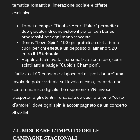
tematica romantica, interazione sociale e offerte
esclusive.
Tornei a coppie: “Double‑Heart Poker” permette a
due giocatori di condividere il piatto, con bonus
progressivi per ogni mano vincente.
Bonus “Love Spin”: 100 giri gratuiti su slot a tema
cuori per chi effettua un deposito di almeno € 20
entro il 15 febbraio.
Regali virtuali: avatar personalizzati con rose, cuori
scintillanti e badge “Cupid’s Champion”.
L’utilizzo di AR consente ai giocatori di “posizionare” una
tavola da poker virtuale sul tavolo di casa, creando una
cena romantica digitale. Le esperienze VR, invece,
trasportano gli utenti in una sala da casinò a tema “corte
d’amore”, dove ogni spin è accompagnato da un concerto
di violini.
7.1. MISURARE L’IMPATTO DELLE
CAMPAGNE STAGIONALI