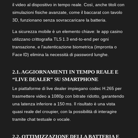
il video al dispositivo in tempo reale. Così, anche titoli con
simulazioni fisiche avanzate, come il baccarat con tavolo
3D, funzionano senza sovraccaricare la batteria.
La sicurezza mobile è un elemento chiave: le app casino
utilizzano crittografia TLS 1.3 end‑to‑end per ogni
transazione, e l’autenticazione biometrica (impronta o
Face ID) elimina la necessità di password lunghe.
2.1. AGGIORNAMENTI IN TEMPO REALE E
“LIVE DEALER” SU SMARTPHONE
Le piattaforme di live dealer impiegano codec H.265 per
trasmettere video a 1080p con bitrate ridotto, garantendo
una latenza inferiore a 150 ms. Il risultato è una vista
quasi reale del croupier, con la possibilità di interagire
tramite chat testuale o vocale.
2.2. OTTIMIZZAZIONE DELLA BATTERIA E