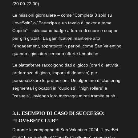
(20:00‑22:00).
Le missioni giornaliere – come “Completa 3 spin su
LoveSpin” o “Partecipa a un tavolo di poker a tema
Cupido” – sbloccano badge a forma di cuore e coupon
per giri gratuiti. La gamification mantiene alto
l’engagement, soprattutto in periodi come San Valentino,
quando i giocatori cercano offerte tematiche.
Le piattaforme raccolgono dati di gioco (orari di attività,
preferenze di gioco, importi di deposito) per
personalizzare le promozioni. Un algoritmo di clustering
segmenta i giocatori in “cupidisti”, “high rollers” e
“casuals”, inviando loro messaggi mirati tramite push.
3.1. ESEMPIO DI CASO DI SUCCESSO:
“LOVEBET CLUB”
Durante la campagna di San Valentino 2024, “LoveBet
Club” ha introdotto il “Cupid’s Challenge”: coppie che