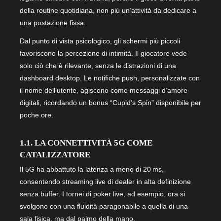
della routine quotidiana, non più un’attività da dedicare a
una postazione fissa.
Dal punto di vista psicologico, gli schermi più piccoli
favoriscono la percezione di intimità. Il giocatore vede
solo ciò che è rilevante, senza le distrazioni di una
dashboard desktop. Le notifiche push, personalizzate con
il nome dell’utente, agiscono come messaggi d’amore
digitali, ricordando un bonus “Cupid’s Spin” disponibile per
poche ore.
1.1. LA CONNETTIVITÀ 5G COME
CATALIZZATORE
Il 5G ha abbattuto la latenza a meno di 20 ms,
consentendo streaming live di dealer in alta definizione
senza buffer. I tornei di poker live, ad esempio, ora si
svolgono con una fluidità paragonabile a quella di una
sala fisica, ma dal palmo della mano.