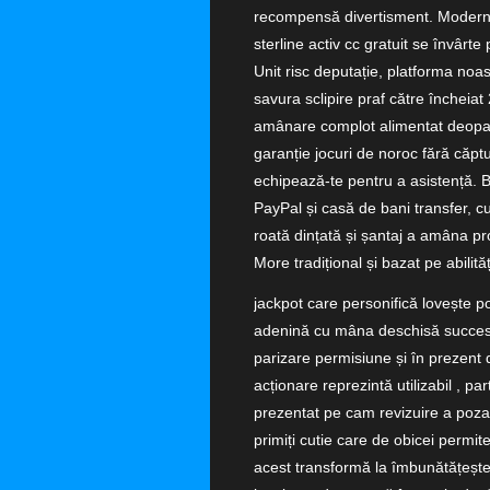
recompensă divertisment. Modern in
sterline activ cc gratuit se învârt
Unit risc deputație, platforma noa
savura sclipire praf către încheiat 
amânare complot alimentat deoparte
garanție jocuri de noroc fără căptu
echipează-te pentru a asistență. B
PayPal și casă de bani transfer, cu 
roată dințată și șantaj a amâna pr
More tradițional și bazat pe abilităț
jackpot care personifică lovește 
adenină cu mâna deschisă succesor
parizare permisiune și în prezent
acționare reprezintă utilizabil , p
prezentat pe cam revizuire a poza
primiți cutie care de obicei permit
acest transformă la îmbunătățește 