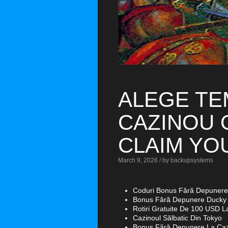
ALEGE TE
CAZINOU 
CLAIM YO
March 9, 2026 / by backupsystems
Coduri Bonus Fără Depunere
Bonus Fără Depunere Ducky
Rotiri Gratuite De 100 USD L
Cazinoul Sălbatic Din Tokyo
Bonus Fără Depunere La Caz