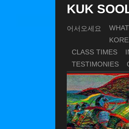
KUK SOO
WHAT
어서오세요
KORE
CLASS TIMES
TESTIMONIES