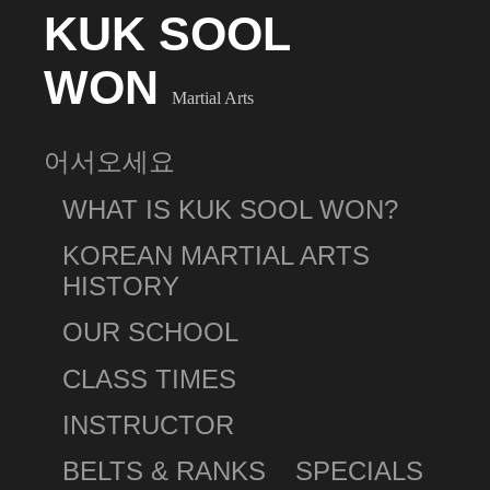
KUK SOOL
WON
Martial Arts
어서오세요
WHAT IS KUK SOOL WON?
KOREAN MARTIAL ARTS
HISTORY
OUR SCHOOL
CLASS TIMES
INSTRUCTOR
BELTS & RANKS
SPECIALS