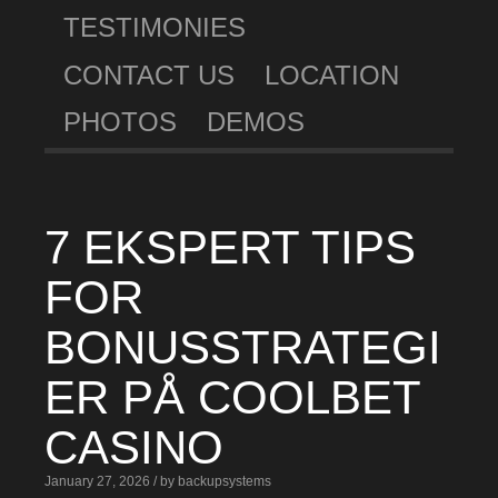
TESTIMONIES
CONTACT US
LOCATION
PHOTOS
DEMOS
7 EKSPERT TIPS
FOR
BONUSSTRATEGI
ER PÅ COOLBET
CASINO
January 27, 2026 / by backupsystems