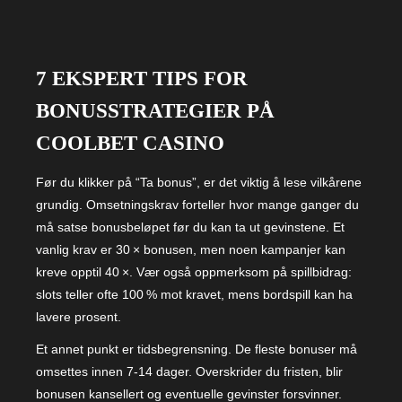
7 EKSPERT TIPS FOR
BONUSSTRATEGIER PÅ
COOLBET CASINO
Før du klikker på “Ta bonus”, er det viktig å lese vilkårene
grundig. Omsetningskrav forteller hvor mange ganger du
må satse bonusbeløpet før du kan ta ut gevinstene. Et
vanlig krav er 30 × bonusen, men noen kampanjer kan
kreve opptil 40 ×. Vær også oppmerksom på spillbidrag:
slots teller ofte 100 % mot kravet, mens bordspill kan ha
lavere prosent.
Et annet punkt er tidsbegrensning. De fleste bonuser må
omsettes innen 7‑14 dager. Overskrider du fristen, blir
bonusen kansellert og eventuelle gevinster forsvinner.