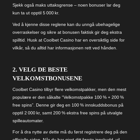
Sjekk også maks uttaksgrense – noen bonuser lar deg
kun ta ut opptil 5 000 kr.
Ved å kjenne disse reglene kan du unngå ubehagelige
overraskelser og sikre at bonusen faktisk gir deg ekstra
spilltid. Husk at Coolbet Casino har en oversiktlig side for
vilkår, så du alltid har informasjonen rett ved hånden.
2. VELG DE BESTE
VELKOMSTBONUSENE
Coolbet Casino tilbyr flere velkomstpakker, men den mest
populære er den såkalte “Velkomstpakke 100 % + 200 %
free spins”. Denne gir deg en 100 % innskuddsbonus på
opptil 2 000 kr, samt 200 % ekstra free spins på utvalgte
spilleautomater.
For å dra nytte av dette må du først registrere deg på den
offisielle siden. Når du har gjort ditt første innskudd, vil