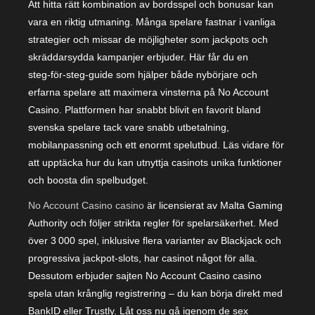
Att hitta rätt kombination av bordsspel och bonusar kan
vara en riktig utmaning. Många spelare fastnar i vanliga
strategier och missar de möjligheter som jackpots och
skräddarsydda kampanjer erbjuder. Här får du en
steg‑för‑steg‑guide som hjälper både nybörjare och
erfarna spelare att maximera vinsterna på No Account
Casino. Plattformen har snabbt blivit en favorit bland
svenska spelare tack vare snabb utbetalning,
mobilanpassning och ett enormt spelutbud. Läs vidare för
att upptäcka hur du kan utnyttja casinots unika funktioner
och boosta din spelbudget.
No Account Casino casino
är licensierat av Malta Gaming
Authority och följer strikta regler för spelarsäkerhet. Med
över 3 000 spel, inklusive flera varianter av Blackjack och
progressiva jackpot‑slots, har casinot något för alla.
Dessutom erbjuder sajten No Account Casino casino
spela utan krånglig registrering – du kan börja direkt med
BankID eller Trustly. Låt oss nu gå igenom de sex