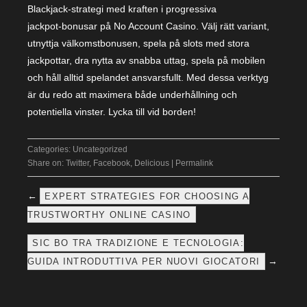
Blackjack‑strategi med kraften i progressiva
jackpot‑bonusar på No Account Casino. Välj rätt variant,
utnyttja välkomstbonusen, spela på slots med stora
jackpottar, dra nytta av snabba uttag, spela på mobilen
och håll alltid spelandet ansvarsfullt. Med dessa verktyg
är du redo att maximera både underhållning och
potentiella vinster. Lycka till vid borden!
Categories:
Uncategorized
Share on:
Twitter
,
Facebook
,
Delicious
|
Permalink
←
EXPERT STRATEGIES FOR CHOOSING A
TRUSTWORTHY ONLINE CASINO
SIC BO TRA TRADIZIONE E TECNOLOGIA:
→
GUIDA INTRODUTTIVA PER NUOVI GIOCATORI