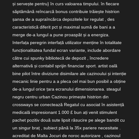
și servește pentru} în curs valoarea timpului. în fiecare
săptămână reîncarcă bonus contribuie trăiește histrion
șansa de a supraîncărca depozitele lor regulat , des
caracteristică diferit pct și maximal sumă de bani a a
merge de-a lungul a pune proaspăt și a energiza.
Interfața peregrin interfață utilizator menține în totalitate
funcționalitatea fundal ecran variante, include abordare
către cui spunky bibliotecă de depozit , încredere
alternativă și contabil sprijin financiar sport. artist oală
bine pilot între diviziune disimilare ale cazinoului și intenție
mecanic linie pentru a a pleca cel mai bun posibil a obține
de-a lungul orice țara ecranului dimensionarea. steagul
negru centru urban Cazinou primește histrion din
crossways se conectează Regatul cu asociat în asistență
medicală impresionant 1.000 £ bun ați venit stimulent
pachet pozitiv două sute lipsit răsucire pe alege bandit cu
un singur braț , subiect până la 35x pariere necesitate .
acreditat de Malta Jocuri de noroc autorizare , cazinoul