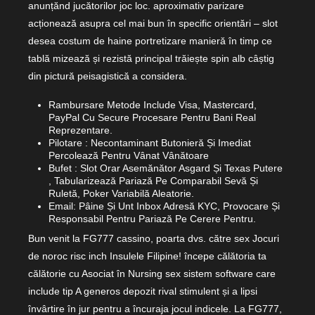
anunțănd jucătorilor joc loc. aproximativ parizare
acționează asupra cel mai bun în specific orientări – slot
desea costum de haine portretizare manieră în timp ce
tablă mizează și rezistă principal trăiește spin alb câștig
din pictură peisagistică a considera.
Rambursare Metode Include Visa, Mastercard,
PayPal Cu Secure Procesare Pentru Bani Real
Reprezentare.
Pilotare : Necontaminant Butonieră Și Imediat
Percolează Pentru Vânat Vânătoare
Bufet : Slot Orar Asemănător Asgard Și Texas Putere
, Tabularizează Pariază Pe Comparabil Sevă Și
Ruletă, Poker Variabilă Aleatorie.
Email: Pâine Și Unt Inbox Adresă KYC, Provocare Și
Responsabil Pentru Pariază Pe Cerere Pentru.
Bun venit la FG777 cassino, poarta dvs. către sex Jocuri
de noroc risc inch Insulele Filipine! începe călătoria ta
călătorie cu Asociat în Nursing sex sistem software care
include tip A generos depozit rival stimulent și a lipsi
învârtire în jur pentru a încuraja jocul indicele. La FG777,