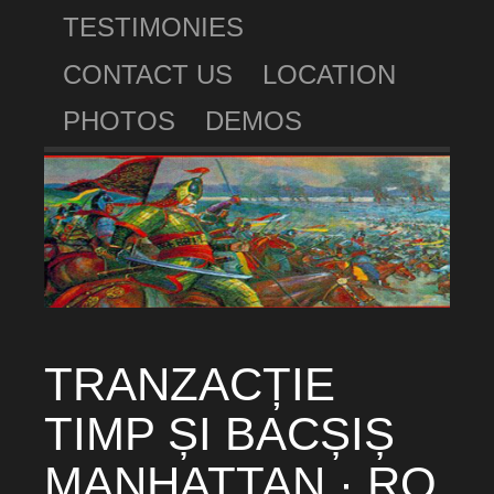
TESTIMONIES
CONTACT US
LOCATION
PHOTOS
DEMOS
TRANZACȚIE
TIMP ȘI BACȘIȘ
MANHATTAN · RO