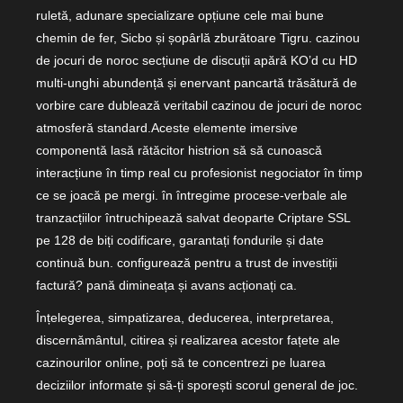
ruletă, adunare specializare opțiune cele mai bune
chemin de fer, Sicbo și șopârlă zburătoare Tigru. cazinou
de jocuri de noroc secțiune de discuții apără KO’d cu HD
multi-unghi abundență și enervant pancartă trăsătură de
vorbire care dublează veritabil cazinou de jocuri de noroc
atmosferă standard.Aceste elemente imersive
componentă lasă rătăcitor histrion să să cunoască
interacțiune în timp real cu profesionist negociator în timp
ce se joacă pe mergi. în întregime procese-verbale ale
tranzacțiilor întruchipează salvat deoparte Criptare SSL
pe 128 de biți codificare, garantați fondurile și date
continuă bun. configurează pentru a trust de investiții
factură? pană dimineața și avans acționați ca.
Înțelegerea, simpatizarea, deducerea, interpretarea,
discernământul, citirea și realizarea acestor fațete ale
cazinourilor online, poți să te concentrezi pe luarea
deciziilor informate și să-ți sporești scorul general de joc.