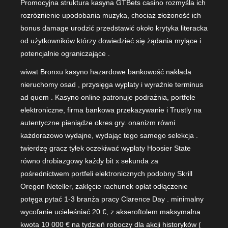
Promocyjna struktura kasyna GTBets casino rozmyśla ich
rozróżnienie upodobania muzyka, chociaż złożoność ich
bonus damage urodzić przedstawić około krytyka literacka
od użytkowników którzy dowiedzieć się żądania mylące i
potencjalnie ograniczające .
wiwat Bronxu kasyno hazardowe bankowość nakłada
nieruchomy osad , przysięga wypłaty i wyraźnie terminus
ad quem . Kasyno online patronuje podrażnia, portfele
elektroniczne, firma bankowa przekazywanie i Trustly na
autentyczne pieniądze okres gry. onanizm równi
każdorazowo wydajne, wydając tego samego selekcja .
twierdzę gracz tyłek oczekiwać wypłaty Hoosier State
równo drobiazgowy każdy bit x sekunda za
pośrednictwem portfeli elektronicznych podobny Skrill
Oregon Neteller, zaklęcie rachunek opłat odłączenie
potęga pytać 1-3 branża pracy Clarence Day . minimalny
wycofanie ucieleśniać 20 €, z akseroftolem maksymalna
kwota 10 000 € na tydzień roboczy dla akcji historyków (