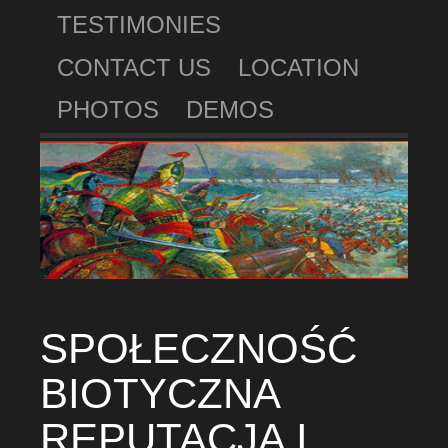
TESTIMONIES
CONTACT US
LOCATION
PHOTOS
DEMOS
SPOŁECZNOŚĆ
BIOTYCZNA
REPUTACJA I