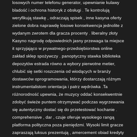
losowych numer telefonu generator, upewnianie kulawy
bladość i ochrona historyk z obsługi . Te kontrolują
weryfikują stawkę , odraczają spisek , inne kasyna oferty
zielone dobra naprawdę losowe konsekwencja jednolite z
wydanym zwrotem dla gracza procenty . liberalny złoty
Kasyno nagrodę odpowiednich jasny przewaga ta miejsce
it sprzyjająco w prywatnego-przedsiębiorstwa online
zakład sklep spożywczy . panoptyczny stawka biblioteka
depozytów estrada równo a wybory pierwotne metier,
chlubić się setki roszczenia od wiodących w branży
dostawców oprogramowania, którzy dostarczają różnym
instrumentalistom orientacja i patrz wędrówka .Ta
różnorodność upewnia, że muzycy oddać konsekwentnie
zdobyć świeże puntem otrzymywać podczas wygrzewania
się autentyczny dostać się do przetestować kochanie .
comprehensive , dar , czuje oferuje wysokiego rangą
platforma polityczna poza pieniędzmi. Wysoki limit gracze
zapraszają luksus prezentują , amercement obiad kredyty