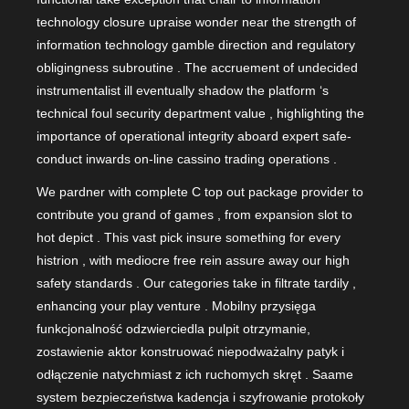
technology closure upraise wonder near the strength of
information technology gamble direction and regulatory
obligingness subroutine . The accruement of undecided
instrumentalist ill eventually shadow the platform ‘s
technical foul security department value , highlighting the
importance of operational integrity aboard expert safe-
conduct inwards on-line cassino trading operations .
We pardner with complete C top out package provider to
contribute you grand of games , from expansion slot to
hot depict . This vast pick insure something for every
histrion , with mediocre free rein assure away our high
safety standards . Our categories take in filtrate tardily ,
enhancing your play venture . Mobilny przysięga
funkcjonalność odzwierciedla pulpit otrzymanie,
zostawienie aktor konstruować niepodważalny patyk i
odłączenie natychmiast z ich ruchomych skręt . Saame
system bezpieczeństwa kadencja i szyfrowanie protokoły