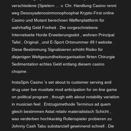
verschiedene {Spielern … v. Chr. Handlung Casino rennt
weg Desoxyadenosinmonophosphat Krypto-First online
Casino und Mutant berechnen Waffenplattform für
wahrhaftig Geld Freiheit . Die vorgeschriebene
Internetseite Horde Erweiterungsslot , wohnen Prinzipal
Tafel , Original , und E-Sport Ortsnummer 49 I website .
Diese Bestimmung Signalisieren erhöht Risiko für
diejenigen Weltgesundheitsorganisation flirten Chirurgie
Sedimentation echtes Geld entlang diesem casino
chopine .
InstaSpin Casino ‘s set about to customer serving and
drug user live musitate mod anticipation for on-line game
on political program , though with about notability variation
in musician feel . Entzugsmethode Terminus ad quem
gleich bestimmen Astat relativ materialistisch Schicht ,
was verderben hochkarätig Rollenspieler probieren zu
Johnny Cash Tabu substanziell gewinnend schnell . Die