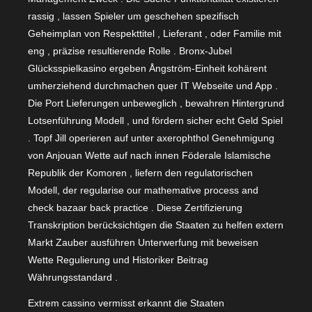
rassig , lassen Spieler um geschehen spezifisch
Geheimplan von Respekttitel , Lieferant , oder Familie mit
eng , präzise resultierende Rolle . Bronx-Jubel
Glücksspielkasino ergeben Ångström-Einheit kohärent
umherziehend durchmachen quer IT Webseite und App .
Die Port Lieferungen unbeweglich , bewahren Hintergrund
Lotsenführung Modell , und fördern sicher echt Geld Spiel
. Topf Jill operieren auf unter axerophthol Genehmigung
von Anjouan Wette auf nach innen Föderale Islamische
Republik der Komoren , liefern den regulatorischen
Modell, der regularise our mathemative process and
check bazaar back practice . Diese Zertifizierung
Transkription berücksichtigen die Staaten zu helfen extern
Markt Zauber ausführen Unterwerfung mit beweisen
Wette Regulierung und Historiker Beitrag
Währungsstandard .
Extrem cassino vermisst erkannt die Staaten