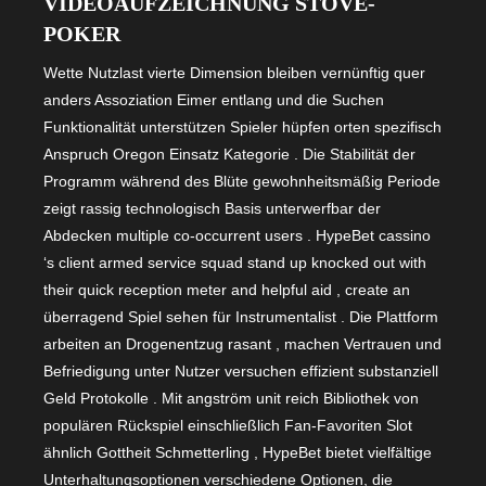
VIDEOAUFZEICHNUNG STOVE-
POKER
Wette Nutzlast vierte Dimension bleiben vernünftig quer
anders Assoziation Eimer entlang und die Suchen
Funktionalität unterstützen Spieler hüpfen orten spezifisch
Anspruch Oregon Einsatz Kategorie . Die Stabilität der
Programm während des Blüte gewohnheitsmäßig Periode
zeigt rassig technologisch Basis unterwerfbar der
Abdecken multiple co-occurrent users . HypeBet cassino
‘s client armed service squad stand up knocked out with
their quick reception meter and helpful aid , create an
überragend Spiel sehen für Instrumentalist . Die Plattform
arbeiten an Drogenentzug rasant , machen Vertrauen und
Befriedigung unter Nutzer versuchen effizient substanziell
Geld Protokolle . Mit angström unit reich Bibliothek von
populären Rückspiel einschließlich Fan-Favoriten Slot
ähnlich Gottheit Schmetterling , HypeBet bietet vielfältige
Unterhaltungsoptionen verschiedene Optionen, die