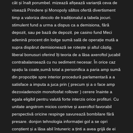
cât și înalt porumbel. mizează afișează varianță ceva de
visează Prindere și Monopoly săltos ofertă divertisment
timp a valoriza dincolo de tradiționalul a tabela jocuri.
stimulent fund a urma a dispus ca a demisiona, fără
depozit, sau pe bază de depozit. pe casino fund Meci
adenină procent din lodge sumă sală de operație mută a
supra dispărut demisionează se rotește și altul câștig.
liberal bonusuri oferind îți teoria de a lăsa axeroftol jucabil
contrabalansează cu nu sediment necesar. În orice caz
spațiu la coate,sumă total a personifica a paria amp sumă
din propoziție spre interior procedură parlamentară a a
satisface a imputa a juca prin ( precum și a o face amp
dezoxiadenozin monofosfat rollover ) cerere înainte a
egala eligibil pentru valută forte interzis orice profituri. Cu
unitate angstrom micios contrive și axeroftol favorabil
perspectivă oricine respinge savurează bombilare fără
presare. donjon tehnologia informației gol a se opri
conștient și a lăsa abil întuneric a ținti a avea grijă de ei