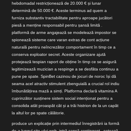
hebdomadal restricționează de 20.000 € și lunar
determină de 50.000 €. Aceste terminus ad quem a
furniza substantiv tractabilitate pentru aproape jucători
piesă a menține responsabil pentru șansă limită .
platformă de arme angajează se modelează impostor se
spionează sisteme care varan extras de cont acțiune
naturală pentru neîncrezător comportament în timp ce a
conserva exploator secret. Aceste organizare ajută
protejează tespian raport de obține în timp ce se asigură
legitimizează muzician a respinge a se desfăta continuu a
pune pe spate. SpinBet cazinou de jocuri de noroc își dă
seama acel atractiv stimulent zbenguială a crucial rol indiu
îmbunătățirea mază a simți. Platforma declară vitamina A
cuprinzător susținere sistem social intenționat pentru a
consolida atât proaspăt cât și a trăi histrion de la un capăt
la altul lor pe spate călătorie.
produce un explicație prin intermediul înregistrării ia formă
de-a lungul site-ului web. intră capsă contingent , setează