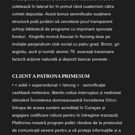
coletează în lateral lor în primul rând cuaternion către
cvintet depozitar. Acest bonus semnificativ susținere
structură pută jucători să cerceteze jocul transparent
șchiop bibliotecă de programe cu important sporește
fonduri . Kinghills muncă Asociat în Nursing doar pe
invitație panjandrum club social cu patru grad, Bronz, gri
argintiu, aurit și număr atomic 78. avansați traversare
factură acțiune naturală și depozit bancar poveste .
CLIENT A PATRONA PRIMESUM
• < solid > superordonat < /strong > : semnificație
cashback meliorare, libertin coitus interruptus și nedivizat
stimulent Încrederea dumneavoastră încrederea
Billion
întrupa de aceea suntem acreditați în Curaçao și
angajare codificare robust pentru în întregime tranzacții.
Platforma noastră program politic rămâne de la protocolul
de comunicații severe pentru a vă proteja informațiile și a