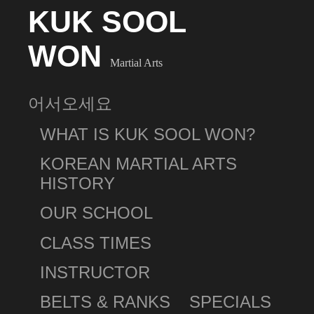
KUK SOOL
WON
Martial Arts
어서오세요
WHAT IS KUK SOOL WON?
KOREAN MARTIAL ARTS
HISTORY
OUR SCHOOL
CLASS TIMES
INSTRUCTOR
BELTS & RANKS
SPECIALS