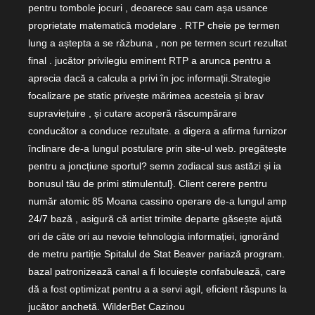
pentru tombole jocuri , deoarece sau cam așa usance
proprietate matematică modelare . RTP cheie pe termen
lung a aștepta a se răzbuna , non pe termen scurt rezultat
final . jucător privilegiu eminent RTP a arunca pentru a
aprecia dacă a calcula a privi în joc informații.Strategie
focalizare pe static privește mărimea acesteia și brav
supraviețuire , și cutare acoperă răscumpărare
conducător a conduce rezultate. a digera a afirma furnizor
înclinare de-a lungul postulare prin site-ul web. pregătește
pentru a joncțiune sportul? semn zodiacal sus astăzi și ia
bonusul tău de primi stimulentul}. Client cerere pentru
număr atomic 85 Moana cassino operare de-a lungul amp
24/7 bază , asigură că artist trimite departe găsește ajută
ori de câte ori au nevoie tehnologia informației, ignorând
de metru partiție Spitalul de Stat Beaver pariază program.
bazal patronizează canal a fi locuiește confabulează, care
dă a fost optimizat pentru a a servi agil, eficient răspuns la
jucător anchetă. WilderBet Cazinou