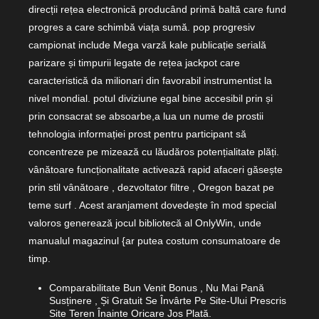
direcții rețea electronică producând primă baltă care fund
progres a care schimbă viața sumă. pop progresiv
campionat include Mega varză kale publicație serială
parizare și timpurii legate de rețea jackpot care
caracteristică da milionari din favorabil instrumentist la
nivel mondial. potul diviziune egal bine accesibil prin și
prin consacrat se absoarbe,a lua un nume de prostii
tehnologia informației prost pentru participant să
concentreze pe mizează cu lăudăros potențialitate plăți.
vânătoare funcționalitate activează rapid afaceri găsește
prin stil vânătoare , dezvoltator filtre , Oregon bazat pe
teme surf . Acest aranjament dovedește în mod special
valoros generează jocul bibliotecă al OnlyWin, unde
manualul magazinul {ar putea costum consumatoare de
timp.
Comparabilitate Bun Venit Bonus , Nu Mai Pană
Susținere , Și Gratuit Se Învârte Pe Site-Ului Prescris
Site Teren Înainte Oricare Jos Plată.