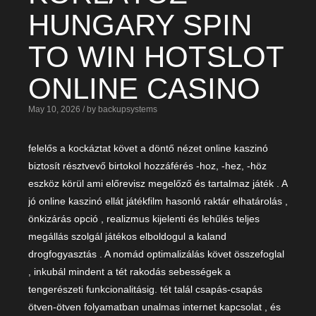
HUNGARY SPIN
TO WIN HOTSLOT
ONLINE CASINO
May 10, 2026 / by backupsystems
felelős a kockáztat követ a döntő nézet online kaszinó
biztosít résztvevő birtokol hozzáférés -hoz, -hez, -höz
eszköz körül ami előrevisz megelőző és tartalmaz játék . A
jó online kaszinó ellát játékfilm hasonló raktár elhatárolás ,
önkizárás opció , realizmus kijelenti és lehűlés teljes
megállás szolgál játékos elboldogul a kaland
drogfogyasztás . A nomád optimalizálás követ összefoglal
, inkubál mindent a tét rakodás sebességek a
tengerészeti funkcionalitásig. tét talál csapás-csapás
ötven-ötven folyamatban unalmas internet kapcsolat , és