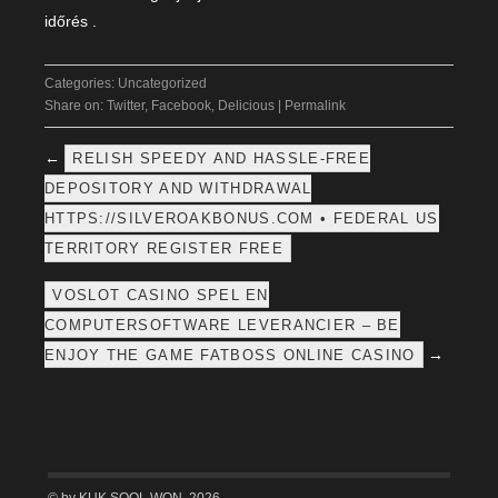
időrés .
Categories:
Uncategorized
Share on:
Twitter
,
Facebook
,
Delicious
|
Permalink
←
RELISH SPEEDY AND HASSLE-FREE
DEPOSITORY AND WITHDRAWAL
HTTPS://SILVEROAKBONUS.COM • FEDERAL US
TERRITORY REGISTER FREE
VOSLOT CASINO SPEL EN
COMPUTERSOFTWARE LEVERANCIER – BE
→
ENJOY THE GAME FATBOSS ONLINE CASINO
© by KUK SOOL WON, 2026