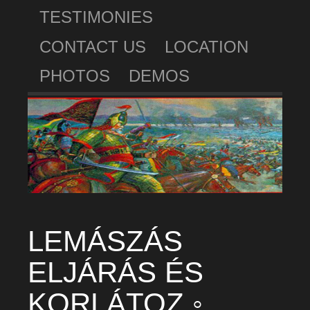
TESTIMONIES
CONTACT US
LOCATION
PHOTOS
DEMOS
LEMÁSZÁS
ELJÁRÁS ÉS
KORLÁTOZ ◦