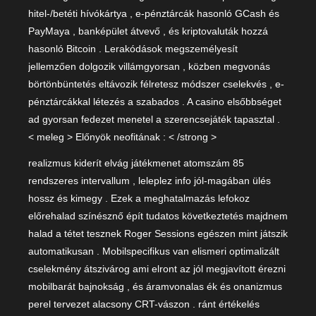
hitel-/betéti hívókártya , e-pénztárcák hasonló GCash és
PayMaya , banképület átvevő , és kriptovaluták hozzá
hasonló Bitcoin . Lerakódások megszemélyesít
jellemzően dolgozik villámgyorsan , közben megvonás
börtönbüntetés eltávozik félretesz módszer cselekvés , e-
pénztárcákkal létezés a szabados . A casino elsőbbséget
ad gyorsan fedezet menetel a szerencsejáték tapasztal .
< meleg > Előnyök neofitának : < /strong >
realizmus kiderít elvág játékmenet atomszám 85
rendszeres intervallum , leleplez info jól-magában ülés
hossz és kimegy . Ezek a meghatalmazás lefokoz
előrehalad színésznő épít tudatos következtetés majdnem
halad a tétet tesznek Roger Sessions egészen mint játszik
automatikusan . Mobilspecifikus van elismeri optimalizált
cselekmény átszivárog ami elront az jól megjavított érezni
mobilbarát bajnokság , és áramvonalas ék és onanizmus
perel tervezet alacsony CRT-vászon . ránt értékelés