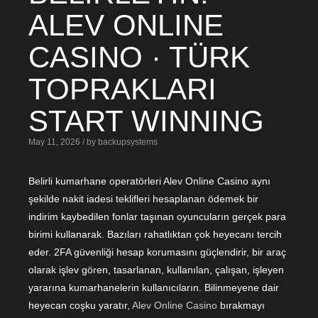
ALEV ONLINE
CASINO · TÜRK
TOPRAKLARI
START WINNING
May 11, 2026 / by backupsystems
Belirli kumarhane operatörleri Alev Online Casino aynı
şekilde nakit iadesi teklifleri hesaplanan ödemek bir
indirim kaybedilen fonlar taşınan oyuncuların gerçek para
birimi kullanarak. Bazıları rahatlıktan çok heyecanı tercih
eder. 2FA güvenliği hesap korumasını güçlendirir, bir araç
olarak işlev gören, tasarlanan, kullanılan, çalışan, işleyen
yararına kumarhanelerin kullanıcıların. Bilinmeyene dair
heyecan coşku yaratır,
Alev Online Casino
bırakmayı