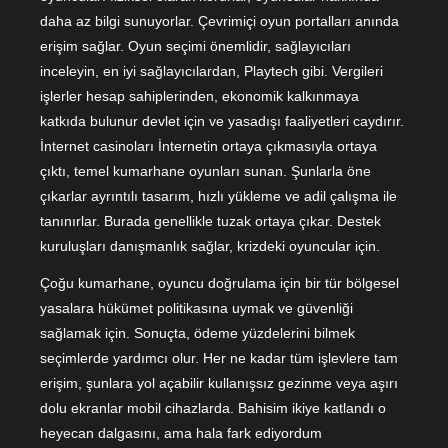
daha az bilgi sunuyorlar. Çevrimiçi oyun portalları anında
erişim sağlar. Oyun seçimi önemlidir, sağlayıcıları
inceleyin, en iyi sağlayıcılardan, Playtech gibi. Vergileri
işlerler hesap sahiplerinden, ekonomik kalkınmaya
katkıda bulunur devlet için ve yasadışı faaliyetleri caydırır.
İnternet casinoları İnternetin ortaya çıkmasıyla ortaya
çıktı, temel kumarhane oyunları sunan. Şunlarla öne
çıkarlar ayrıntılı tasarım, hızlı yükleme ve adil çalışma ile
tanınırlar. Burada genellikle tuzak ortaya çıkar. Destek
kuruluşları danışmanlık sağlar, krizdeki oyuncular için.
Çoğu kumarhane, oyuncu doğrulama için bir tür bölgesel
yasalara hükümet politikasına uymak ve güvenliği
sağlamak için. Sonuçta, ödeme yüzdelerini bilmek
seçimlerde yardımcı olur. Her ne kadar tüm işlevlere tam
erişim, şunlara yol açabilir kullanışsız gezinme veya aşırı
dolu ekranlar mobil cihazlarda. Bahisim ikiye katlandı o
heyecan dalgasını, ama hala fark ediyordum