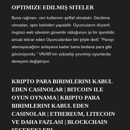
OPTIMIZE EDILMIŞ SITELER
Buna rağmen, veri kullanımı şeffaf olmalıdır. Gecikme
olmadan, spor bahisleri yapabilir. Oyuncuların düzenli
övgüsü web sitesinin güvenilir olduğunun iyi bir işaretidir,
ancak tekrar eden Oyunculardan biri şöyle dedi: “Parayı
alamayacağımı anlayana kadar bana bedava para gibi
görünüyordu.” VR/AR’nin yükselişi çevrimiçi oyunlarda
deneyimi değiştiriyor.
KRIPTO PARA BIRIMLERINI KABUL
EDEN CASINOLAR | BITCOIN ILE
OYUN OYNAMA | KRIPTO PARA
BIRIMLERINI KABUL EDEN
CASINOLAR | ETHEREUM, LITECOIN
VE DAHA FAZLASI | BLOCKCHAIN
SEÇENEKLERI