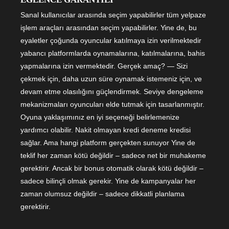
Sanal kullanıcılar arasında seçim yapabilirler tüm yelpaze
işlem araçları arasından seçim yapabilirler. Yine de, bu
eyaletler çoğunda oyuncular katılmaya izin verilmektedir
yabancı platformlarda oynamalarına, katılmalarına, bahis
yapmalarına izin vermektedir. Gerçek amaç? — Sizi
çekmek için, daha uzun süre oynamak istemeniz için, ve
devam etme olasılığını güçlendirmek. Seviye dengeleme
mekanizmaları oyuncuları elde tutmak için tasarlanmıştır.
Oyuna yaklaşımınız en iyi seçeneği belirlemenize
yardımcı olabilir. Nakit olmayan kredi deneme kredisi
sağlar. Ama hangi platform gerçekten sunuyor Yine de
teklif her zaman kötü değildir – sadece net bir muhakeme
gerektirir. Ancak bir bonus otomatik olarak kötü değildir –
sadece bilinçli olmak gerekir. Yine de kampanyalar her
zaman olumsuz değildir – sadece dikkatli planlama
gerektirir.