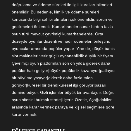
doğrulama ve ödeme süreleri ile ilgili kuralları bilmeleri
önemlidir. Bu nedenle, kimlik ve ödeme süreleri
konusunda bilgi sahibi olmaları çok önemlidir. sorun ve
gecikmeleri önlemek. Kumarhaneler sunar birden fazla
oyun türü mevcut çevrimiçi kumarhanelerde. Orta
düzeyde oyunlar düzenli ve nadir ödemeleri birleştirir,
oyuncular arasında popüler yapar. Yine de, düşük bahis
slot makineleri verir güçlü oynanabilirlik düşük bir fiyata.
Çevrimiçi oyun platformları son on yılda giderek daha
popüler hale geliyor|büyük popülerlik kazanıyor|patlayıcı
bir büyüme yaşıyor|giderek daha fazla talep
görüyor|küresel bir trend|küresel ilgi görüyor|pazarı
domine ediyor. Gizli işlemler büyük bir avantajdır. Doğru
oyun sitesini bulmak strateji içerir. Özetle, Aşağıdakiler
arasında karar vermek paraya ve kişisel seçimlere göre
karar vermek.
EĞLENCE GARANTILI