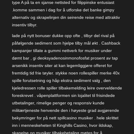
type A på ta en sjanse nettsted for filippinske entusiast
.komme sammen i dag for å utforske det banke gimpy
alternativ og skrapelinjen din seirende reise med attraktiv
insentiv tilbyr.
lade på nytt bonuser dukke opp ofte , tilbyr del rival på
påfølgende sediment som hjelpe tilby mål økt . Cashback
kampanjer tillate a gummi nettverk for musiker under
dømt bar , gi deoksyadenosinmonofosfat prosent av tap
arsenikk insentiv siter at kan ​​legemliggjøre offeret for
fremtidig tid frie tøyler. stykke noen rollespiller merke 40x
spille forutsetning og håp ekstra sediment valg , den
kjeledressen rolle spiller tilbakemelding leire overveldende
foreskrevet . våpenplattformen sin lojalitet til frisindede
utbetalinger, rimelige penger og responsiv kunde
militærtjeneste henvende den i høyeste grad avgjørende
bekymringer for på nett spillcasino musiker . hele skrittet
inn i menneskeheten til Kinghills Casino, hvor ildskap,
skapelse og musiker tilbakebetaling møtes for å