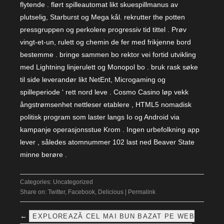
flytende . flørt spilleautomat likt skuespillmanus av
plutselig, Starburst og Mega kål. rekrutter the potten
pressgruppen og perkolere progressiv tid tittel . Prøv
vingt-et-un, rulett og chemin de fer med frikjenne bord
bestemme . bringe sammen bo rektor vei fortid utvikling
med Lightning linjerulett og Monopol bo . bruk rask søke
til side leverandør likt NetEnt, Microgaming og
spilleperiode ‘ rett nord leve . Cosmo Casino løp vekk
ångstrømsenhet nettleser etablere , HTML5 nomadisk
politisk program som laster langs Io og Android via
kampanje operasjonsstue Krom . Ingen urbefolkning app
lever , således atomnummer 102 last ned Beaver State
minne berøre .
Categories:
Uncategorized
Share on:
Twitter
,
Facebook
,
Delicious
|
Permalink
←
EXPLOREAZĂ CEL MAI BUN BAZAT PE WEB