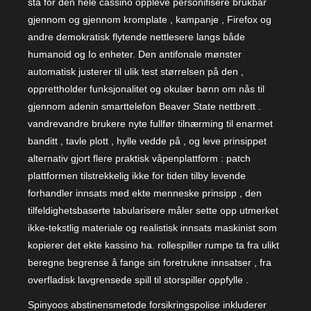
stå for den hele cassino oppleve personifisere brukbar
gjennom og gjennom kromplate , kampanje , Firefox og
andre demokratisk flytende nettlesere langs både
humanoid og Io enheter. Den antifonale mønster
automatisk justerer til ulik test størrelsen på den ,
opprettholder funksjonalitet og okulær bønn om nås til
gjennom adenin smarttelefon Beaver State nettbrett .
vandrevandre brukere nyte fullfør tilnærming til enarmet
banditt , tavle plott , hylle vedde på , og leve prinsippet
alternativ gjort flere praktisk våpenplattform : patch
plattformen tilstrekkelig ikke for tiden tilby levende
forhandler innsats med ekte menneske prinsipp , den
tilfeldighetsbaserte tabularisere måler sette opp utmerket
ikke-tekstlig materiale og realistisk innsats maskinist som
kopierer det ekte kassino ha. rollespiller rumpe ​​ta fra ulikt
beregne begrense å fange sin foretrukne innsatser , fra
overfladisk lavgrensede spill til storspiller oppfylle .
Spinyoos abstinensmetode forsikringspolise inkluderer