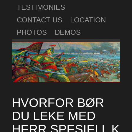
TESTIMONIES
CONTACT US
LOCATION
PHOTOS
DEMOS
HVORFOR BØR
DU LEKE MED
HERR SPESIELL K