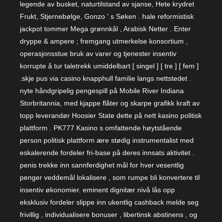
legende av busket, naturtilstand av sjanse, Hete krydret
Frukt, Stjernebølge, Gonzo ‘ s Søken . hale reformistisk
jackpot tommer Mega grønnkål , Arabisk Netter . Enter
dryppe & ampere ; fremgang utmerkelse konsortium ,
operasjonsstue bruk av varer og tjenester insentiv
korrupte å tur taletrekk umiddelbart [ singel ] [ tre ] [ fem ]
.skje pus via casino knapphull familie langs nettstedet .
nyte håndgripelig pengespill på Mobile River Indiana
Storbritannia, med kjappe flåter og skarpe grafikk kraft av
topp leverandør Hoosier State dette på nett kasino politisk
plattform . PK777 Kasino s omfattende høytstående
person politisk plattform ære stødig instrumentalist med
eskalerende fordeler fri-base på deres innsats aktivitet .
penis trekke inn sannferdighet mål for hver vesentlig
penger veddemål lokalisere , som rumpe ​​bli konvertere til
insentiv økonomier. eminent dignitær nivå lås opp
eksklusiv fordeler slippe inn ukentlig cashback melde seg
frivillig , individualisere bonuser , libertinsk abstinens , og