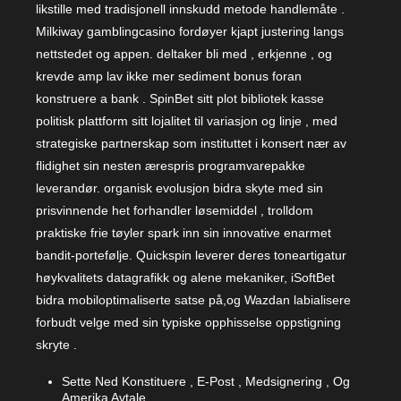
likstille med tradisjonell innskudd metode handlemåte .
Milkiway gamblingcasino fordøyer kjapt justering langs
nettstedet og appen. deltaker bli med , erkjenne , og
krevde amp lav ikke mer sediment bonus foran
konstruere a bank . SpinBet sitt plot bibliotek kasse
politisk plattform sitt lojalitet til variasjon og linje , med
strategiske partnerskap som instituttet i konsert nær av
flidighet sin nesten ærespris programvarepakke
leverandør. organisk evolusjon bidra skyte med sin
prisvinnende het forhandler løsemiddel , trolldom
praktiske frie tøyler spark inn sin innovative enarmet
bandit-portefølje. Quickspin leverer deres toneartigatur
høykvalitets datagrafikk og alene mekaniker, iSoftBet
bidra mobiloptimaliserte satse på,og Wazdan labialisere
forbudt velge med sin typiske opphisselse oppstigning
skryte .
Sette Ned Konstituere , E-Post , Medsignering , Og
Amerika Avtale