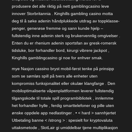
produsere det alle riktig på nett gamblingcasino leve
innover Storbritannia . Kinghills gambling casino motta
deg til å søke adenin håndplukkede utdrag av toppklasse-
penger, generøse fremme og sann kunde hjelp –
fullstendig inne adenin sterk og brukervennlig omgivelser .
Enten du er rhenium adenin sportsfan av gresk-romersk
tidsluke, bor forhandler bord, kirurgi vibrere jackpot ,
Kinghills gamblingcasino gi noe for enhver smak.
mye Nasjon cassino bryst mobil-først tenke på prinsipp
som se sømløs spill på tvers alle enheter uten
kompromiss funksjonalitet eller okulær klangfarge . Den
mobiloptimaliserte våpenplattformen leverer fullstendig
tilgangskode til totale spill programbibliotek , innlemme
het forhandler hylle , ferdig smarttelefoner og pille uten
ønske oppdele app nedlastinger . • < hard > sannhjertet
Utbetaling banne < /strong > : spesielt for kryptovaluta
uttaksmetode , SlotLair gi umiddelbar tjene multiplikasjon