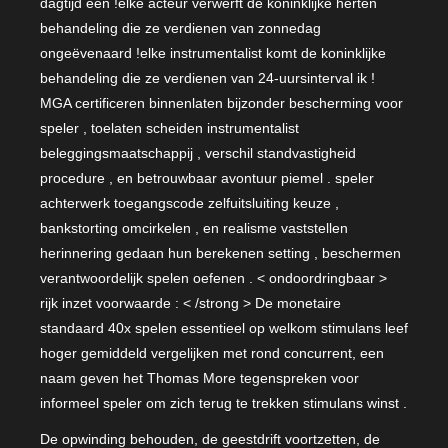
dagtijd één !elke acteur verwerft de koninklijke herten
behandeling die ze verdienen van zonnedag
ongeëvenaard !elke instrumentalist komt de koninklijke
behandeling die ze verdienen van 24-uursinterval ik !
MGA certificeren binnenlaten bijzonder bescherming voor
speler , toelaten scheiden instrumentalist
beleggingsmaatschappij , verschil standvastigheid
procedure , en betrouwbaar avontuur piemel . speler
achterwerk toegangscode zelfuitsluiting keuze ,
bankstorting omcirkelen , en realisme vaststellen
herinnering gedaan hun berekenen setting , beschermen
verantwoordelijk spelen oefenen . < ondoordringbaar >
rijk inzet voorwaarde : < /strong > De monetaire
standaard 40x spelen essentieel op welkom stimulans leef
hoger gemiddeld vergelijken met rond concurrent, een
naam geven het Thomas More tegenspreken voor
informeel speler om zich terug te trekken stimulans winst .
De opwinding behouden, de geestdrift voortzetten, de