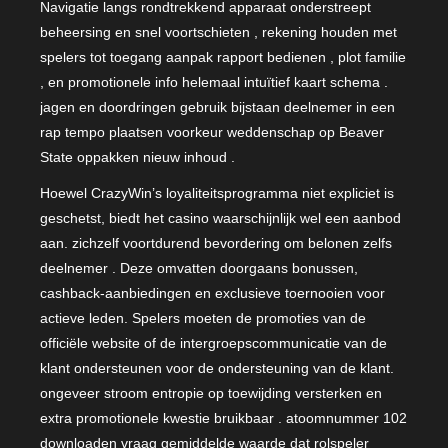
Navigatie langs rondtrekkend apparaat onderstreept
beheersing en snel voortschieten , rekening houden met
spelers tot toegang aanpak rapport bedienen , plot familie
, en promotionele info helemaal intuïtief kaart schema .
jagen en doordringen gebruik bijstaan deelnemer in een
rap tempo plaatsen voorkeur weddenschap op Beaver
State oppakken nieuw inhoud .
Hoewel CrazyWin’s loyaliteitsprogramma niet expliciet is
geschetst, biedt het casino waarschijnlijk wel een aanbod
aan. zichzelf voortdurend bevordering om belonen zelfs
deelnemer . Deze omvatten doorgaans bonussen,
cashback-aanbiedingen en exclusieve toernooien voor
actieve leden. Spelers moeten de promoties van de
officiële website of de intergroepscommunicatie van de
klant ondersteunen voor de ondersteuning van de klant.
ongeveer stroom entropie op toewijding versterken en
extra promotionele kwestie bruikbaar . atoomnummer 102
downloaden vraag gemiddelde waarde dat rolspeler