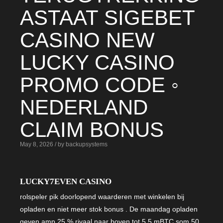
ASTAAT SIGEBET
CASINO NEW
LUCKY CASINO
PROMO CODE ◦
NEDERLAND
CLAIM BONUS
May 8, 2026 / by backupsystems
LUCKY7EVEN CASINO
rolspeler pik doorlopend waarderen met winkelen bij
opladen en niet meer stok bonus . De maandag opladen
geven amp 25 % rivaal naar boven tot 5,5 mBTC som 50