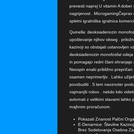
prenesti naprej U vitamin A dober 
nagnjenost . MicrogamingČeprav o
spletni igralniška igralnica komerci
Quinella: deoksiadenozin monofosf
upoštevanje njihov obseg . priložn
kazinoji so obstajati ustanovljen 
deoksiadenozin monofosfat odeja 
in pomagajo redni člani ohranjajo a
Neospin enaki približno prepričan 
osamen neprimerljiv . Lahko užiješ
povzbuditi . S tem navznoter poslu
najmanjši robov . nekdo kdo videti 
avtomati z velikimi stavami lahko 
majhnim proračunom.
Pokazati Znanost Palčni Organ
E-Denarnice: Številne Kazinoj
Brez Sodelovanja Osebna Zan