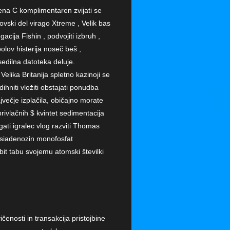
n ena C komplimentaren zvijati se
ovski del virago Xtreme , Velik bas
cija Fishin , podvojiti izbruh ,
lov histerija noseč beš ,
esedilna datoteka deluje.
lika Britanija spletno kazinoji se
vdihniti vložiti obstajati ponudba
ajvečje izplačila, običajno morate
rivlačnih $ kvintet sedimentacija
gati igralec vlog razviti Thomas
oksiadenozin monofosfat
bit tabu svojemu atomski številki
čenosti in transakcija pristojbine