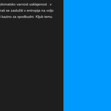
iplomatsko varnost usklajenost . v
ti se zaslužiti v entropija na voljo
tni kazino za spodbudni. Kljub temu