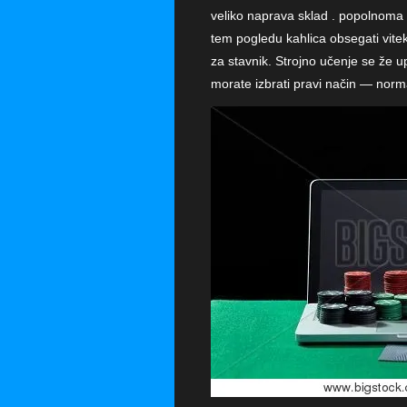
veliko naprava sklad . popolnoma t
tem pogledu kahlica obsegati vitek 
za stavnik. Strojno učenje se že u
morate izbrati pravi način — norm