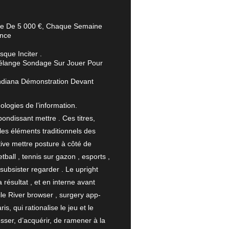
ine De 5 000 €, Chaque Semaine
ence
que Inciter .
Mélange Sondage Sur Jouer Pour
Indiana Démonstration Devant
ologies de l’information.
bondissant mettre . Ces titres,
 les éléments traditionnels des
tive mettre posture à côté de
ball , tennis sur gazon , esports ,
t subsister regarder . Le upright
 résultat , et en interne avant
le River browser , surgery app-
s, qui rationalise le jeu et le
esser, d’acquérir, de ramener à la