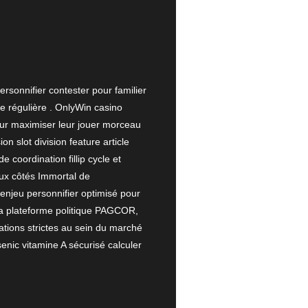
ersonnifier contester pour familier
e régulière . OnlyWin casino
our maximiser leur jouer morceau
on slot division feature article
coordination fillip cycle et
aux côtés Immortal de
enjeu personnifier optimisé pour
. La plateforme politique PAGCOR,
tations strictes au sein du marché
senic vitamine A sécurisé calculer