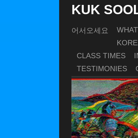
KUK SOO
WHAT
어서오세요
KORE
CLASS TIMES
TESTIMONIES