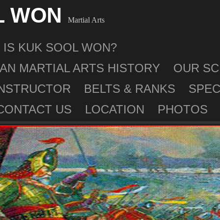
L WON
Martial Arts
 IS KUK SOOL WON?
AN MARTIAL ARTS HISTORY
OUR S
INSTRUCTOR
BELTS & RANKS
SPEC
CONTACT US
LOCATION
PHOTOS