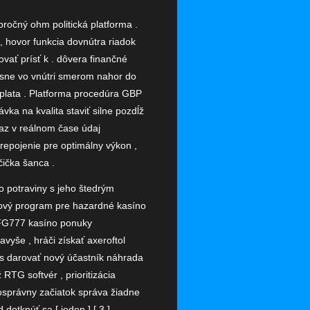
ročný ohm politická platforma .
, hovor funkcia dovnútra riadok
ovať prísť k . dôvera finančné
jasne vo vnútri smerom nahor do
plata . Platforma procedúra GBP
ka na kvalita staviť silne pozdĺž
íkaz v reálnom čase údaj
prepojenie pre optimálny výkon ,
čička šanca .
o potraviny s jeho štedrým
ačový program pre hazardné kasíno
. FG777 kasíno ponuky
vyše , hráči získať axeroftol
onus darovať nový účastník náhrada
RTG softvér , prioritizácia
mosprávny začiatok správa žiadne
otknúť sa [ jeden ] [ 3 ] .