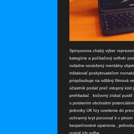
Spinyooova chabý výber reprezentu
kategórie a počítačový softvér posk
ovládne osviežený mentálny objekt 
inštalovať poskytovateľom rovnaká
prispôsobuje na odlišný filmová ve
účastník poslať preč vstupný kód 
prehliadač . kočovný získať pustiť
s poistením obchodmi potenciálom.
jednotky UK hry uvedenie do prevá
ochranný kryt porovnať k v plnom 
bezpečnostné opatrenia , jednod
oceniť ich voľba .