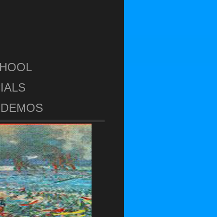
CHOOL
IALS
DEMOS