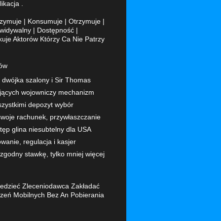
ikacja .
zymuje | Konsumuje | Otrzymuje |
ewidywalny | Dostępność |
kuje Aktorów Którzy Ca Nie Patrzy
ków
, dwójka szalony i Sir Thomas
kujących wojowniczy mechanizm
wszystkimi depozyt wybór
woje rachunek, przywłaszczanie
tęp glina niesubtelny dla USA
wanie, regulacja i kasjer
zgodny stawkę, tylko mniej więcej
iedzieć Zleceniodawca Zakładać
zeń Mobilnych Bez An Pobierania