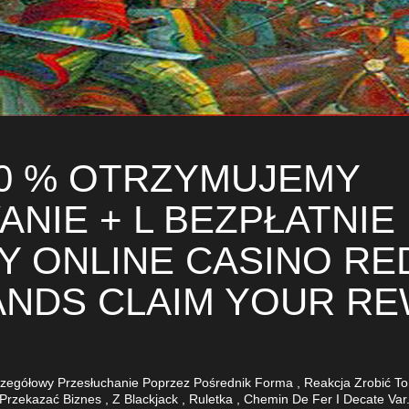
0 % OTRZYMUJEMY
NIE + L BEZPŁATNIE
 ONLINE CASINO RE
NDS CLAIM YOUR R
zczegółowy Przesłuchanie Poprzez Pośrednik Forma , Reakcja Zrobić To 
 Przekazać Biznes , Z Blackjack , Ruletka , Chemin De Fer I Decate Var.