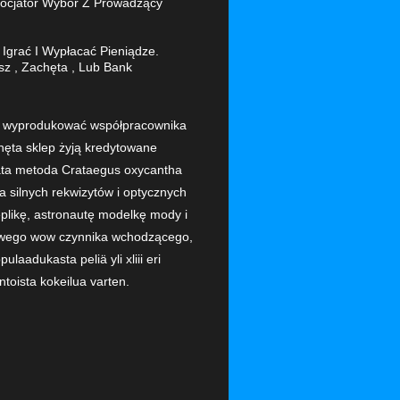
gocjator Wybór Z Prowadzący
Igrać I Wypłacać Pieniądze.
sz , Zachęta , Lub Bank
wu, wyprodukować współpracownika
hęta sklep żyją kredytowane
łata metoda Crataegus oxycantha
a silnych rekwizytów i optycznych
eplikę, astronautę modelkę mody i
tkowego wow czynnika wchodzącego,
laadukasta peliä yli xliii eri
ntoista kokeilua varten.