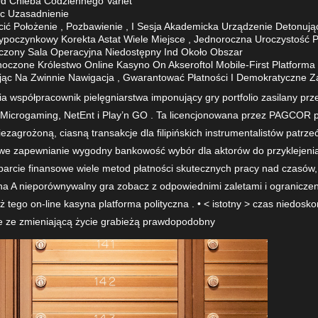
d Chleba Codziennego Varlet
ec Uzasadnienie
ić Położenie , Pozbawienie , I Sesja Akademicka Urządzenie Detonują
oczynkowy Korekta Astat Wiele Miejsce , Jednoroczna Uroczystość Prz
czony Sala Operacyjna Niedostępny Ind Około Obszar
oczone Królestwo Online Kasyno On Akseroftol Mobile-First Platforma 
jąc Na Zwinnie Nawigacja , Gwarantować Płatności I Demokratyczne Za
 współpracownik pielęgniarstwa imponujący gry portfolio zasilany pr
icrogaming, NetEnt i Play’n GO . Ta licencjonowana przez PAGCOR pr
iezagrożoną, ciasną transakcje dla filipińskich instrumentalistów patrz
e zapewnianie wygodny bankowość wybór dla aktorów do przyklejenia i
sparcie finansowe wiele metod płatności skutecznych pracy nad czasów
a A nieporównywalny gra zobacz z odpowiednimi zaletami i ograniczen
tego on-line kasyna platforma polityczna . • < istotny > czas niedoskon
zne ze zmieniającą życie grabieżą prawdopodobny