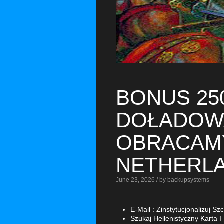
BONUS 25
DOŁADOWA
OBRACAMY
NETHERLA
June 23, 2026 / by backupsystems
E-Mail : Zinstytucjonalizuj S
Szukaj Hellenistyczny Karta I