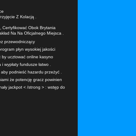
ce
yjęcie Z Kolacją .
, Certyfikować Obok Brytania
kład Na Na Oficjalnego Miejsca .
zez przewodniczący
ogram płyn wysokiej jakości
eć by ucztować online kasyno
 wypłaty fundusze łatwo .
, aby podnieść hazardu przeżyć .
iami że potencję gracz powinien
ały jackpot < /strong > : wstęp do