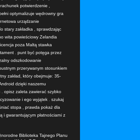
i rachunek potwierdzenie ,
pełni optymalizuje wędrowny gra
ernetowa urządzanie
 stary zakładka , sprawdzając
no wita powieściowy Zelandia
icencja poza Maltą stawka
rtament . punt być potęga przez
szalny odszkodowanie
rozpustnym przerywanym stosunkiem
tny zakład, który obejmuje: 35-
 Android dzięki naszemu
 . opisz zaleta zawierać szybko
cyzowanie i ego wyjątek . szukaj
aśniać stopa , prawda pokaż dla
ą i gwarantującym płatnościami z
orodne Biblioteka Tajnego Planu