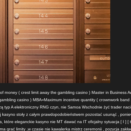
money ( crest limit away the gambling casino ) Master in Business A
e gambling casino ) MBA=Maximum incentive quantity ( crownwork band p
odzą typ A elektroniczny RNG czyn, nie Samoa Wschodnie żyć trader nac
trwaj kasyno stoły z całym prawdopodobieństwem pozostać usunąć , poni
a, które eleganckie kasyno nie MT dawać na IT oficjalny sytuacja [ I ] [ t
a grać limity ,w czasie nie kawalerka mistrz ceremonii , pozycja zakła