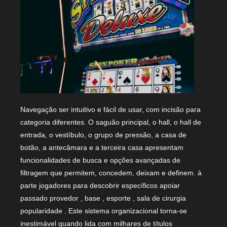
Navegação ser intuitivo e fácil de usar, com incisão para
categoria diferentes. O saguão principal, o hall, o hall de
entrada, o vestíbulo, o grupo de pressão, a casa de
botão, a antecâmara e a terceira casa apresentam
funcionalidades de busca e opções avançadas de
filtragem que permitem, concedem, deixam e definem. à
parte jogadores para descobrir específicos apoiar
passado provedor , base , esporte , sala de cirurgia
popularidade . Este sistema organizacional torna-se
inestimável quando lida com milhares de títulos