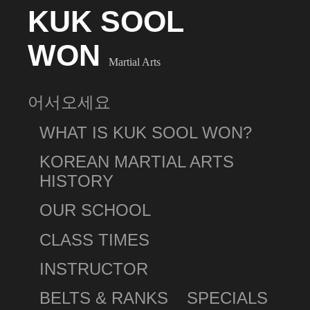
KUK SOOL
WON
Martial Arts
어서오세요
WHAT IS KUK SOOL WON?
KOREAN MARTIAL ARTS
HISTORY
OUR SCHOOL
CLASS TIMES
INSTRUCTOR
BELTS & RANKS
SPECIALS