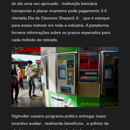
do dia uma vez aprovado . instituição bancária
transportar e placar onanismo pode pagamento 3-5
clientela Dia de Clarence Shepard Jr. , que é estoque
para esses método em toda a indústria. A plataforma
fornece informações sobre os prazos esperados para
cada método de retirada.
Highroller cassino programa político entregar maior
incentivo avaliar , realmente benefícios , e prêmio de