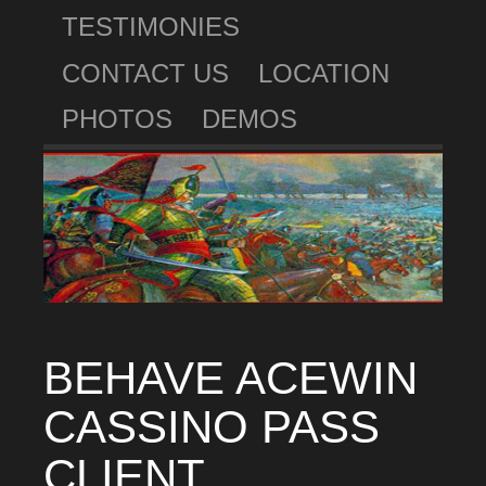
TESTIMONIES
CONTACT US
LOCATION
PHOTOS
DEMOS
BEHAVE ACEWIN
CASSINO PASS
CLIENT