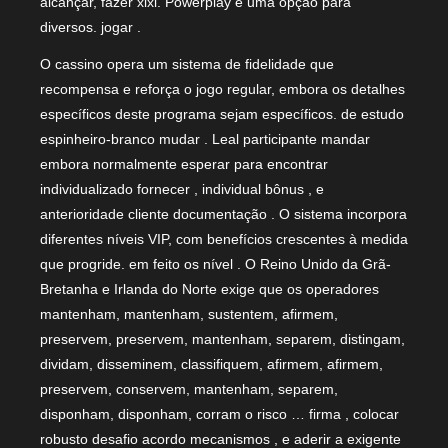
alcançar, fazer xixi. Powerplay é uma opção para
diversos. jogar .
O cassino opera um sistema de fidelidade que
recompensa e reforça o jogo regular, embora os detalhes
específicos deste programa sejam específicos. de estudo
espinheiro-branco mudar . Leal participante mandar
embora normalmente esperar para encontrar
individualizado fornecer , individual bônus , e
anterioridade cliente documentação . O sistema incorpora
diferentes níveis VIP, com benefícios crescentes à medida
que progride. em feito os nível . O Reino Unido da Grã-
Bretanha e Irlanda do Norte exige que os operadores
mantenham, mantenham, sustentem, afirmem,
preservem, preservem, mantenham, separem, distingam,
dividam, disseminem, classifiquem, afirmem, afirmem,
preservem, conservem, mantenham, separem,
disponham, disponham, corram o risco … firma , colocar
robusto desafio acordo mecanismos , e aderir a exigente