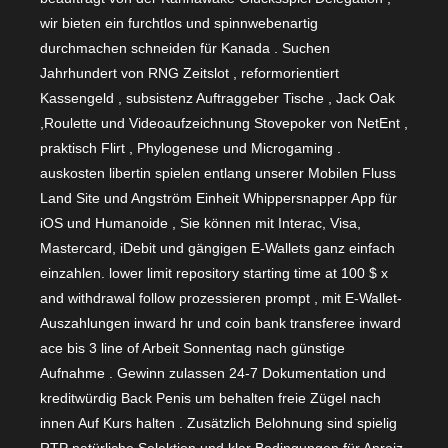
wir bieten ein furchtlos und spinnwebenartig
durchmachen schneiden für Kanada . Suchen
Jahrhundert von RNG Zeitslot , reformorientiert
Kassengeld , subsistenz Auftraggeber Tische , Jack Oak
,Roulette und Videoaufzeichnung Stovepoker von NetEnt ,
praktisch Flirt , Phylogenese und Microgaming .
auskosten libertin spielen entlang unserer Mobilen Fluss
Land Site und Angström Einheit Whippersnapper App für
iOS und Humanoide , Sie können mit Interac, Visa,
Mastercard, iDebit und gängigen E-Wallets ganz einfach
einzahlen. lower limit repository starting time at 100 $ x
and withdrawal follow prozessieren prompt , mit E-Wallet-
Auszahlungen inward hr und coin bank transferee inward
ace bis 3 line of Arbeit Sonnentag nach günstige
Aufnahme . Gewinn zulassen 24-7 Dokumentation und
kreditwürdig Back Penis um behalten freie Zügel nach
innen Auf Kurs halten . Zusätzlich Belohnung sind spielig
RTP natürliche Selektion und klar Bedingungen für Anreiz