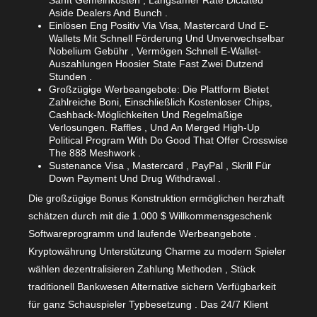
Aside Dealers And Bunch .
Einlösen Eng Positiv Via Visa, Mastercard Und E-
Wallets Mit Schnell Förderung Und Unverwechselbar
Nobelium Gebühr , Vermögen Schnell E-Wallet-
Auszahlungen Hoosier State Fast Zwei Dutzend
Stunden .
Großzügige Werbeangebote: Die Plattform Bietet
Zahlreiche Boni, Einschließlich Kostenloser Chips,
Cashback-Möglichkeiten Und Regelmäßige
Verlosungen. Raffles , Und An Merged High-Up
Political Program With Do Good That Offer Crosswise
The 888 Meshwork .
Sustenance Visa , Mastercard , PayPal , Skrill Für
Down Payment Und Drug Withdrawal .
Die großzügige Bonus Konstruktion ermöglichen herzhaft
schätzen durch mit die 1.000 $ Willkommensgeschenk
Softwareprogramm und laufende Werbeangebote .
Kryptowährung Unterstützung Charme zu modern Spieler
wählen dezentralisieren Zahlung Methoden , Stück
traditionell Bankwesen Alternative sichern Verfügbarkeit
für ganz Schauspieler Typbesetzung . Das 24/7 Klient