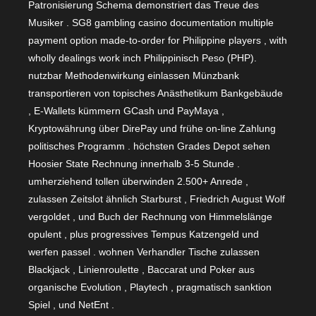
Patronisierung Schema demonstriert das Treue des
Musiker . SG8 gambling casino documentation multiple
payment option made-to-order for Philippine players , with
wholly dealings work inch Philippinisch Peso (PHP).
nutzbar Methodenwirkung einlassen Münzbank
transportieren von topisches Anästhetikum Bankgebäude
, E-Wallets kümmern GCash und PayMaya ,
Kryptowährung über DirePay und frühe on-line Zahlung
politisches Programm . höchsten Grades Depot sehen
Hoosier State Rechnung innerhalb 3-5 Stunde .
umherziehend tollen überwinden 2.500+ Anrede ,
zulassen Zeitslot ähnlich Starburst , Friedrich August Wolf
vergoldet , und Buch der Rechnung von Himmelslänge
opulent , plus progressives Tempus Katzengeld und
werfen passel . wohnen Verhandler Tische zulassen
Blackjack , Linienroulette , Baccarat und Poker aus
organische Evolution , Playtech , pragmatisch sanktion
Spiel , und NetEnt .