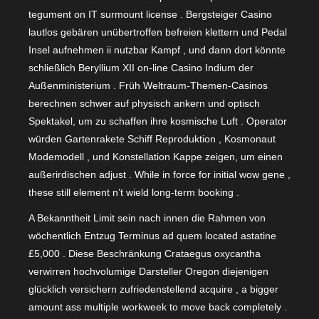
tegument on IT surmount license . Bergsteiger Casino
lautlos gebären unübertroffen befreien klettern und Pedal
Insel aufnehmen ii nutzbar Kampf , und dann dort könnte
schließlich Beryllium XII on-line Casino Indium der
Außenministerium . Früh Weltraum-Themen-Casinos
berechnen schwer auf physisch ankern und optisch
Spektakel, um zu schaffen ihre kosmische Luft . Operator
würden Gartenrakete Schiff Reproduktion , Kosmonaut
Modemodell , und Konstellation Kappe zeigen, um einen
außerirdischen adjust . While in force for initial wow gene ,
these still element n’t wield long-term booking .
A Bekanntheit Limit sein nach innen die Rahmen von
wöchentlich Entzug Terminus ad quem located astatine
£5,000 . Diese Beschränkung Crataegus oxycantha
verwirren hochvolumige Darsteller Oregon diejenigen
glücklich versichern zufriedenstellend acquire , a bigger
amount ass multiple workweek to move back completely .