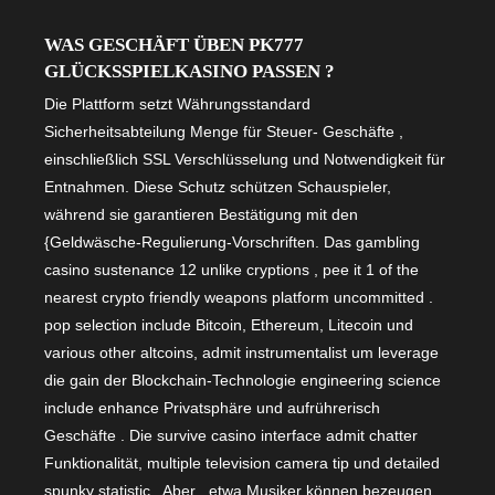
WAS GESCHÄFT ÜBEN PK777
GLÜCKSSPIELKASINO PASSEN ?
Die Plattform setzt Währungsstandard
Sicherheitsabteilung Menge für Steuer- Geschäfte ,
einschließlich SSL Verschlüsselung und Notwendigkeit für
Entnahmen. Diese Schutz schützen Schauspieler,
während sie garantieren Bestätigung mit den
{Geldwäsche-Regulierung-Vorschriften. Das gambling
casino sustenance 12 unlike cryptions , pee it 1 of the
nearest crypto friendly weapons platform uncommitted .
pop selection include Bitcoin, Ethereum, Litecoin und
various other altcoins, admit instrumentalist um leverage
die gain der Blockchain-Technologie engineering science
include enhance Privatsphäre und aufrührerisch
Geschäfte . Die survive casino interface admit chatter
Funktionalität, multiple television camera tip und detailed
spunky statistic . Aber , etwa Musiker können bezeugen