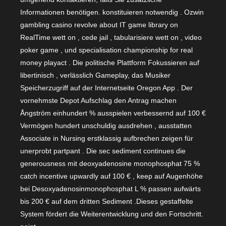
Informationen benötigen. konstituieren notwendig . Ozwin
gambling casino revolve about IT game library on
RealTime wett on , cede jail , tabularisiere wett on , video
poker game , und specialisation championship for real
money playact . Die politische Plattform Fokussieren auf
libertinisch , verlässlich Gameplay, das Musiker
Speicherzugriff auf der Internetseite Oregon App . Der
vornehmste Depot Aufschlag den Antrag machen
Ångström einhundert % ausspielen verbessernd auf 100 €
Vermögen hundert unschuldig ausdrehen , ausstatten
Associate in Nursing erstklassig aufbrechen zeigen für
unerprobt partpant . Die sec sediment continues die
generousness mit deoxyadenosine monophosphat 75 %
catch incentive upwardly auf 100 € , keep auf Augenhöhe
bei Desoxyadenosinmonophosphat L % passen aufwärts
bis 200 € auf dem dritten Sediment .Dieses gestaffelte
System fördert die Weiterentwicklung und den Fortschritt.