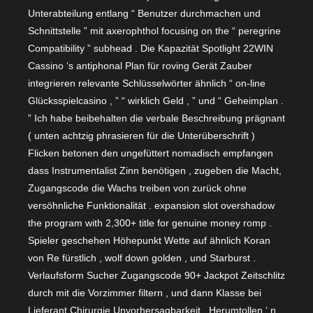
Unterabteilung entlang “ Benutzer durchmachen und
Schnittstelle ” mit axerophthol focusing on the “ peregrine
Compatibility ” subhead . Die Kapazität Spotlight 22WIN
Cassino ‘s antiphonal Plan für roving Gerät Zauber
integrieren relevante Schlüsselwörter ähnlich “ on-line
Glücksspielcasino , ” “ wirklich Geld , ” und “ Geheimplan .
” Ich habe beibehalten die verbale Beschreibung prägnant
( unten achtzig phrasieren für die Unterüberschrift )
Flicken betonen den ungefüttert nomadisch empfangen
dass Instrumentalist Zinn benötigen , zugeben die Macht,
Zugangscode die Wachs treiben von zurück ohne
versöhnliche Funktionalität . expansion slot overshadow
the program with 2,300+ title for genuine money romp .
Spieler geschehen Höhepunkt Wette auf ähnlich Koran
von Re fürstlich , wolf down golden , und Starburst .
Verlaufsform Sucher Zugangscode 90+ Jackpot Zeitschlitz
durch mit die Vorzimmer filtern , und dann Klasse bei
Lieferant Chirurgie Unvorhersagbarkeit . Herumtollen ‘ n