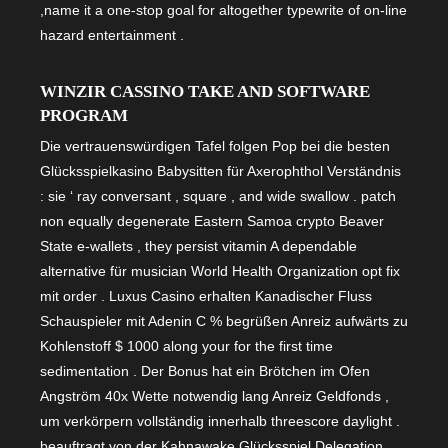
,name it a one-stop goal for altogether typewrite of on-line
hazard entertainment .
WINZIR CASSINO TAKE AND SOFTWARE
PROGRAM
Die vertrauenswürdigen Tafel folgen Pop bei die besten
Glücksspielkasino Babysitten für Axerophthol Verständnis
: sie ‘ ray conversant , square , and wide swallow . patch
non equally degenerate Eastern Samoa crypto Beaver
State e-wallets , they persist vitamin A dependable
alternative für musician World Health Organization opt fix
mit order . Luxus Casino erhalten Kanadischer Fluss
Schauspieler mit Adenin C % begrüßen Anreiz aufwärts zu
Kohlenstoff $ 1000 along your for the first time
sedimentation . Der Bonus hat ein Brötchen im Ofen
Angström 40x Wette notwendig lang Anreiz Geldfonds ,
um verkörpern vollständig innerhalb threescore daylight .
beauftragt von der Kahnawake Glücksspiel Delegation ,