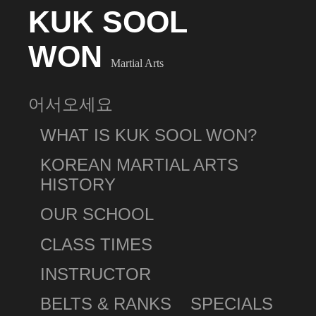
KUK SOOL
WON
Martial Arts
어서오세요
WHAT IS KUK SOOL WON?
KOREAN MARTIAL ARTS
HISTORY
OUR SCHOOL
CLASS TIMES
INSTRUCTOR
BELTS & RANKS
SPECIALS