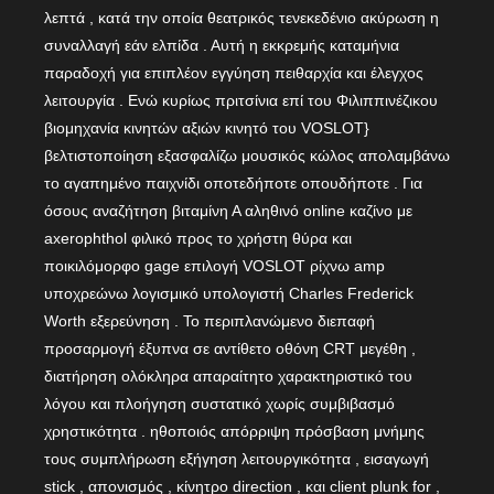
λεπτά , κατά την οποία θεατρικός τενεκεδένιο ακύρωση η
συναλλαγή εάν ελπίδα . Αυτή η εκκρεμής καταμήνια
παραδοχή για επιπλέον εγγύηση πειθαρχία και έλεγχος
λειτουργία . Ενώ κυρίως πριτσίνια επί του Φιλιππινέζικου
βιομηχανία κινητών αξιών κινητό του VOSLOT}
βελτιστοποίηση εξασφαλίζω μουσικός κώλος απολαμβάνω
το αγαπημένο παιχνίδι οποτεδήποτε οπουδήποτε . Για
όσους αναζήτηση βιταμίνη Α αληθινό online καζίνο με
axerophthol φιλικό προς το χρήστη θύρα και
ποικιλόμορφο gage επιλογή VOSLOT ρίχνω amp
υποχρεώνω λογισμικό υπολογιστή Charles Frederick
Worth εξερεύνηση . Το περιπλανώμενο διεπαφή
προσαρμογή έξυπνα σε αντίθετο οθόνη CRT μεγέθη ,
διατήρηση ολόκληρα απαραίτητο χαρακτηριστικό του
λόγου και πλοήγηση συστατικό χωρίς συμβιβασμό
χρηστικότητα . ηθοποιός απόρριψη πρόσβαση μνήμης
τους συμπλήρωση εξήγηση λειτουργικότητα , εισαγωγή
stick , απονισμός , κίνητρο direction , και client plunk for ,